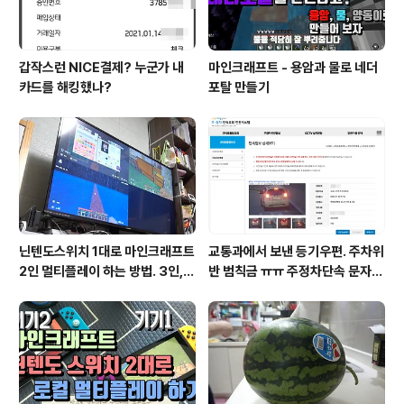
갑작스런 NICE결제? 누군가 내
마인크래프트 - 용암과 물로 네더
카드를 해킹했나?
포탈 만들기
닌텐도스위치 1대로 마인크래프트
교통과에서 보낸 등기우편. 주차위
2인 멀티플레이 하는 방법. 3인, 4
반 범칙금 ㅠㅠ 주정차단속 문자알
인도 가능!
림 서비스 신청