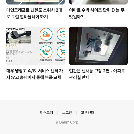
마인크래프트 닌텐도 스위치 2대
이마트 수박 사이즈 단위 D 는 무
로 로컬 멀티플레이 하기
엇일까?
대우 냉장고 A/S. 서비스 센터 가
현관문 센서등 고장 2편 - 아파트
지 않고 홈페이지 통해 부품 교체
관리실 만세
의안내
티스토리
로그인
고객센터
© Daum Corp.