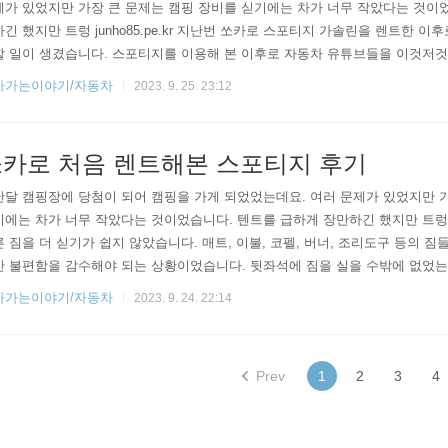
가 있었지만 가장 큰 문제는 캠핑 장비를 싣기에는 차가 너무 작았다는 것이
긴 했지만 트렁 junho85.pe.kr 지난번 쏘카로 스포티지 가솔린을 렌트한 이
할 일이 생겼습니다. 스포티지를 이용해 본 이후로 자동차 유튜브들을 이것저것
 알게 되었고 궁금증이 생겨 토레스를 렌트해 보게 되었습니다. 캠핑을 다니
아가는이야기/자동차
2023. 9. 25. 23:12
관심도 커졌고, 토레스가 가격대비 트렁크 사이즈가 가장 큰 것 같았습니다. 
이 637L였는데 토레스의 트렁크 용량은 703L로 70L 가까이 더 큽니다...
카로 처음 렌트해본 스포티지 후기
달 캠핑장에 당첨이 되어 캠핑을 가게 되었었는데요. 여러 문제가 있었지만 
기에는 차가 너무 작았다는 것이었습니다. 텐트를 급하게 장만하긴 했지만 트렁
 짐을 더 싣기가 쉽지 않았습니다. 매트, 이불, 코펠, 버너, 조리도구 등의 짐
만 불편함을 감수해야 되는 상황이었습니다. 뒷좌석에 짐을 실을 수밖에 없었는
학생 아이 둘이 쪼그려 앉아 가기에는 많이 불편해 보였습니다. 그래서 급하게
아가는이야기/자동차
2023. 9. 24. 22:14
 쏘카가 생각났고 설치하고 가입해 보니 마침 여러 할인 쿠폰 덕분에 할인이 
 생각해서 차량을 렌트해 보았습니다. 심지어 차량을 원하는 곳으로 가져다주는
Prev
1
2
3
4