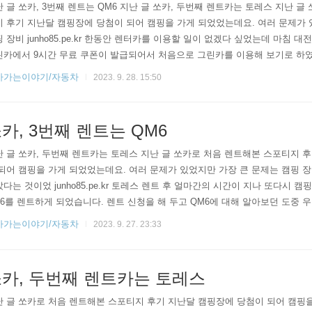
 글 쏘카, 3번째 렌트는 QM6 지난 글 쏘카, 두번째 렌트카는 토레스 지난 글
 후기 지난달 캠핑장에 당첨이 되어 캠핑을 가게 되었었는데요. 여러 문제가 
 장비 junho85.pe.kr 한동안 렌터카를 이용할 일이 없겠다 싶었는데 마침 대
린카에서 9시간 무료 쿠폰이 발급되어서 처음으로 그린카를 이용해 보기로 하였
서 조금 알아보던 트레일블레이저가 이용가능 상태여서 트레일블레이저를 이용
아가는이야기/자동차
2023. 9. 28. 15:50
,970원에 렌트할 수 있으니 꽤 괜찮은 조건이라고 생각했습니다. 다만 그린카
차를 가져다주는 부름 서비스가 없어서 그린카존에 가서 차를 대여해야 ..
카, 3번째 렌트는 QM6
 글 쏘카, 두번째 렌트카는 토레스 지난 글 쏘카로 처음 렌트해본 스포티지 
되어 캠핑을 가게 되었었는데요. 여러 문제가 있었지만 가장 큰 문제는 캠핑 
다는 것이었 junho85.pe.kr 토레스 렌트 후 얼마간의 시간이 지나 또다시 
6를 렌트하게 되었습니다. 렌트 신청을 해 두고 QM6에 대해 알아보던 도중 
가 보았습니다. 우연히도 QM6 LPG 시승 차량이 있었고 시승도 해 볼 수 있
아가는이야기/자동차
2023. 9. 27. 23:33
웠습니다. 근처 도로를 한 바퀴 주행해 보았는데 매끄럽게 잘 주행한다는 느
이 없어 좀 아쉬웠지만 핸들링이 잘 되는 느낌이 들었습니다. 매..
카, 두번째 렌트카는 토레스
 글 쏘카로 처음 렌트해본 스포티지 후기 지난달 캠핑장에 당첨이 되어 캠핑