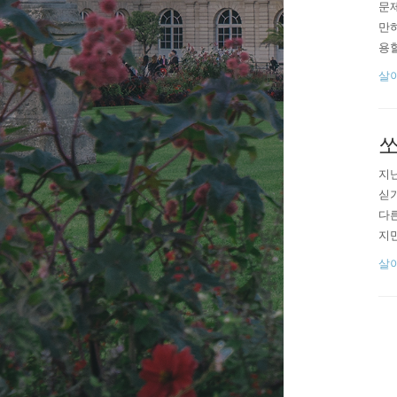
문제
만하
용
대해
살
한 
용량
쏘
지난
싣
다른
지
등
살
다.
다고