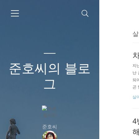
살
차
준호씨의 블로
지난
난 
그
되어
곤 
들어
살
번 
도 
4
준호씨