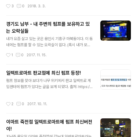
모르겠지만 내가 종종 다니는 오락실에서 펌프카드가 인식
로 또 이런날이 오긴 쉽지 않을거 같다. 게다가 사장님이 이
작성시간
3
0
2018. 3. 3.
이..
런저런 서비스를 많이 주셔서 감동먹으면서 즐거운 시간을
보낼 수 있었다. 수원 짱오락실의 펌프머신은 총 3대가 있
고 모두 최신버전이다. 추가로 손펌프 기계도 한대 있다. 기
경기도 남부 - 내 주변의 펌프를 보유하고 있
계들의 상태는 모두 좋은데 관리를 정말 꼼꼼히 하고 있다
는 오락실들
는 느낌이 든다. 발판이 거의 항상 깨끗한 상태인데 자주 청
글 내용
소해 주시는 부분도 있지만 여기서는 외부에서 신던 신발
내가 요즘 살고 있는 곳은 용인시 기흥구 마북동이다. 이 동
을 신고 플레이 할 수 없도록 되어 있다. 펌프 머신 옆에는
네에는 펌프를 할 수 있는 오락실이 없다. (혹시 내가 모르
신발장이 있고 거기에는 사이즈별로 실내화가 구비되어 있
는 어딘가 있을지도) 그래서 펌프를 하려면 동네를 벗어 나
작성시간
1
0
2017. 11. 15.
다. 펌프를 하려면 신..
야 한다. 가정이 있고 아이들을 키우는 상황이라 펌프를 하
기 위해 개인시간을 빼기는 어려운 상황이다. 이런 상황에
서 선택 할 수 있는 선택지들을 정리 해 본다. 판교 일렉트
일렉트로마트 판교점에 최신 펌프 등장!
로마트 게임센터 직장 근처에 있어서 밥을 빨리 먹으면 점
글 내용
펌프 정보를 찾아 보다가 나무 위키에서 판교 일렉트로 게
심시간을 이용해서 펌프를 할 수 있다. 직장 근처에서 펌프
임센터에 펌프가 있다는 글을 보게 되었다. 출처: https://n
를 할 수 있게 된 건 8년만인가? 좀 더 자세한 내용은 별도
amu.wiki/w/%EC%98%A4%EB%9D%BD%EC%8
작성한 글 참고 링크 - 일렉트로마트 판교점에 최신 펌프
B%A4/%EA%B2%BD%EA%B8%B0/%EB%82%A
등장! 죽전 이마트 일렉트로마트 이마트 죽전점 일렉트로
작성시간
2
0
2017. 10. 11.
8%EB%B6%80#s-8.1.8 그러다 페이스북에서 일렉트
마트에 펌프 최신버전이! 글에서도 소개 했던 죽전 이마트
로마트 판교점 페이지를 발견해서 문의 고고 https://ww
일렉트로마트의 펌프이다..
w.facebook.com/electromartpangyo/photos/a.1
이마트 죽전점 일렉트로마트에 펌프 최신버전
632157873742380.1073741827.163176997711
이!
4503/1776071776017655/?type=3&theater 펌
글 내용
프가 있다는 답변 :D 추석 연휴가 끝나고 회사 출근 하기만
지난주 목요일 이마트 죽전점에 갔는데 일렉트로마트라는