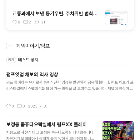
교통과에서 보낸 등기우편. 주차위반 범칙금
ㅠㅠ 주정차단속 문자알림 서비스 신청
8
2
조회
21
게임이야기/펌프
분류 전체보기
주요 글 목록
테스트 공지
공지
펌프잇업 채보의 역사 영상
글 내용
펌프 좋아하는 유저로서 흥미진진한 영상을 발견해서 공유해 봅니다. 펌프 채보가 프
리스타일에서 스탭괴수화 되어 가는 과정을 잘 보여주고 있습니다. 채널에 영상이 많
이 올라와 있지는 않지만 흥미로운 영상이 많네요. 추억의 펌프미 아마데우스를 통해
스탭 스킬을 배우는 영상도 있습니다. 그리고 유튜브에서 퀴즈게임까지 만들어 버리
작성시간
0
0
2023. 7. 3.
는데요. 게임 개발자가 아닌가 싶은 생각마저 듭니다. 앞으로의 영상도 기대해 봅니
다.
보정동 콤퓨타오락실에서 펌프XX 플레이
글 내용
처음으로 자전거 타고 보정동 콤퓨타오락실 다녀왔습니다.
자전거가 오래되어서 상태가 좋지 않아서 보내줘야 되나