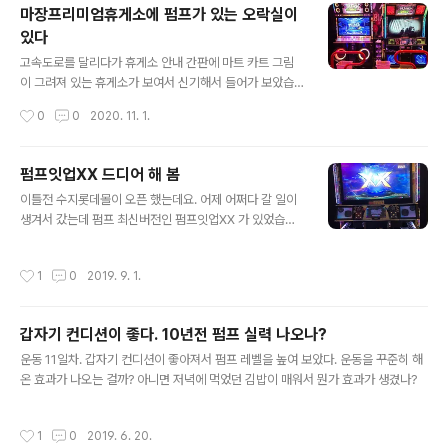
펌프가 있는 오락실이 있다 고속도로를 달리다가 휴게소
마장프리미엄휴게소에 펌프가 있는 오락실이
안내 간판에 마트 카트 그림이 그려져 있는 휴게소가 보여
있다
서 신기해서 들어가 보았습니다. 그런데 예전에는 롯데마
글 내용
트가 있었는데 9월 며칠부터인가 문을 닫은 거 junho85.
고속도로를 달리다가 휴게소 안내 간판에 마트 카트 그림
pe.kr 2016년에 죽전 이마트에 펌프가 있는 것을 처음 발
이 그려져 있는 휴게소가 보여서 신기해서 들어가 보았습
견했을 때는 나름 최신 버전이었는데 이후에 버전이 2개
니다. 그런데 예전에는 롯데마트가 있었는데 9월 며칠부터
작성시간
0
0
2020. 11. 1.
더 나와서 비교적 구형이 되어버렸습니다. 언젠가 버전업 ..
인가 문을 닫은 거 같더군요. 마장 프리미엄 휴게소 고속도
로 위의 FINE CITY ‘마장 프리미엄 휴게소'입니다. www.
majangpremium.com 홈페이지에는 아직 안내 페이지
펌프잇업XX 드디어 해 봄
가 남아 있는데 관리가 빨리빨리 안되고 있나 봅니다. 아무
글 내용
이틀전 수지롯데몰이 오픈 했는데요. 어제 어쩌다 갈 일이
튼 마트를 찾다 보니 오락실이 보이더군요. 오 펌프도 두대
생겨서 갔는데 펌프 최신버전인 펌프잇업XX 가 있었습니
나 보입니다. 기기는 좋은 기기인데 게임 버전은 최신 버전
다. 딱 한판만 했는데 딱 3곡만 플레이 했ㅅ브니다. 별이 빛
은 아니네요. 옆에는 손펌프도 있었고요. 피곤하긴 했지만
나는 밤 D15 1도 없어 D16 모모랜드 뿜뿜 D15 누군가 촬
요즘 펌프 하기 쉽지 않다 보니 본 김에 한 판 하고 갑니다.
작성시간
1
0
2019. 9. 1.
영해 주신는거 같았는데 알고 보니 일행이 아니었던... 집에
발판 상태도 좋고 실내화도 준비되어 있고 가방 둘 곳도 넉
서 걸어가기는 좀 멀고 차 타고 가기에는 아직 주차가 어려
넉합니다. 휴게소..
운 편인데다가 주차요금도 생각해야 되니 자주 가기는 어
갑자기 컨디션이 좋다. 10년전 펌프 실력 나오나?
려울거 같습니다.
글 내용
운동 11일차. 갑자기 컨디션이 좋아져서 펌프 레벨을 높여 보았다. 운동을 꾸준히 해
온 효과가 나오는 걸까? 아니면 저녁에 먹었던 김밥이 매워서 뭔가 효과가 생겼나?
작성시간
1
0
2019. 6. 20.