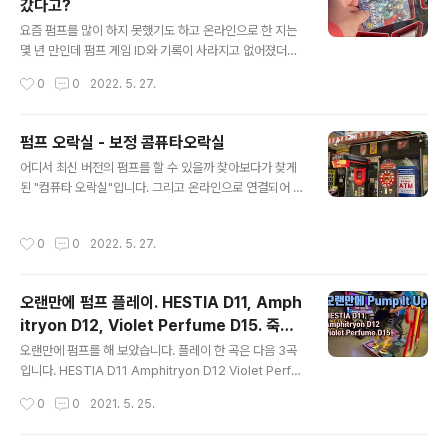
갔다고?
글 내용
요즘 펌프를 많이 하지 못했기도 하고 온라인으로 한 지는
몇 년 만인데 펌프 게임 ID와 기록이 사라지고 없어졌더군
요. 2021년 12월 29일 공지를 보니 서버의 저장 장치 손
작성시간
0
0
2022. 5. 27.
상으로 데이터가 다 날아가 버렸다고 하네요. https://ww
w.piugame.com/bbs/board.php?bo_table=glob
al_notice&wr_id=331 PIU 2019 20TH ANNIVERS
펌프 오락실 - 보정 콤퓨타오락실
ARY - DOUBLE X www.piugame.com 펌프를 온라
글 내용
어디서 최신 버전의 펌프를 할 수 있을까 찾아보다가 찾게
인 연결해서 안 한지도 오래되어서 기존에 어떤 기록을 세
된 "컴퓨타 오락실"입니다. 그리고 온라인으로 연결되어 있
웠었는지 기억은 안 나지만 어쨌건 새롭게 쌓아가는 수 밖
어서 펌프 카드나 USB를 이용해서 로그인도 할 수 있습니
엔 없을 거 같습니다. 마침 예전에 선물로 받았던 새 펌프
다. (로그인을 하면 기록을 저장할 수 있고 온라인 대전도
카드도 있었는데요. 매번 지갑에 넣고 다니기만 하고 쓸 일
작성시간
0
0
2022. 5. 27.
할 수 있습니다.) 장소는 보정동 카페거리 부근입니다. 여기
은 없었는데 드디어 쓸 일이 생..
도로 종종 지나다녔는데 이제야 발견하다니 ㅠㅠ 콤퓨타오
락실 경기 용인시 기흥구 죽전로 10 106호 (보정동 1261
오랜만에 펌프 플레이. HESTIA D11, Amph
-4) place.map.kakao.com 찾아보니 2020년 12월에
itryon D12, Violet Perfume D15. 죽전
오픈한 거 같습니다. 참고: https://www.instagram.co
글 내용
이마트
m/p/CIaMmfqlWzG/ 마을버스를 타야 올 수 있긴 하지
오랜만에 펌프를 해 보았습니다. 플레이 한 곡은 다음 3곡
만 최신 버전 펌프를 하기에 현재로서는 여기가 최선이네
입니다. HESTIA D11 Amphitryon D12 Violet Perfu
요. 종종 운동하러 와야겠습니다 :)
me D15 (D14라고 잘 못 적음. 프라임 2 까지는 D15였다
작성시간
0
0
2021. 5. 25.
가 D14로 하향) 지난번 글이 작년 11월이었으니 아마도 6
개월 만에 플레이한 거 같습니다. 마장프리미엄휴게소에