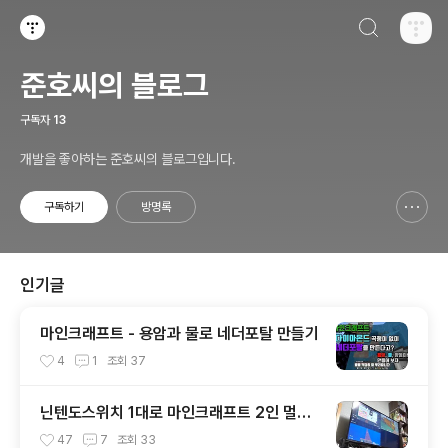
검색하기
티스토리
준호씨의 블로그
구독자
13
개발을 좋아하는 준호씨의 블로그입니다.
구독하기
방명록
신고하기 레이어
열기
인기글
마인크래프트 - 용암과 물로 네더포탈 만들기
4
1
조회
37
닌텐도스위치 1대로 마인크래프트 2인 멀티
플레이 하는 방법. 3인, 4인도 가능!
47
7
조회
33