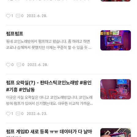
싶기도 하지만 아직 보내줄 수 없습니다 ㅠㅠ 콤퓨타오락
실은 얼마 전 알게 된 오락실인데 제가 알기로 제 주변에서
작성시간
1
0
2022. 6. 28.
펌프XX를 할 수 있는 최고 가까운 오락실입니다. 비록 자
전거 타고 5km를 가야 되지만요. 오락실 사장님이 인스타
그램을 운영하고 계셔서 종종 보는데 최근 발판 청소 및 튜
펌프펌프
닝 작업을 하셨다고 하더군요. 기존에도 발판 상태 좋았는
글 내용
데 튜닝까지 하고 나니 물 흐르듯 대충 밟아도 잘 인식이 되
동네 코인노래방에서 펌프하고 왔습니다. 좀 하려고 하면
었습니다. 아아... 이사 오고 싶다... 콤퓨타오락실 경기 용인
코로나 심해져서 못했지만 이제는 꾸준히 할 수 있을 듯 합
시 기흥구 죽전로 10 106호 (보정동 1261-4) place.ma
니다. 건강에는 운동이 최고! 운동은 역시 펌프!
p.kakao.com
작성시간
0
0
2022. 6. 28.
펌프 오락실(?) - 판타스틱코인노래방 #용인
#기흥 #언남동
글 내용
이곳은 사실 오락실은 아니고 코인노래방입니다. 코인노래
방에 펌프가 있어서 신기했는데요. 아무튼 비교적 가까운
곳에서 펌프를 할 수 있어서 좋은 곳입니다. 판타스틱코인
작성시간
1
0
2022. 6. 23.
노래연습장 경기 용인시 기흥구 구성로 93 (언남동 336-
3) place.map.kakao.com
펌프 게임ID 새로 등록 ㅠㅠ 데이터가 다 날아