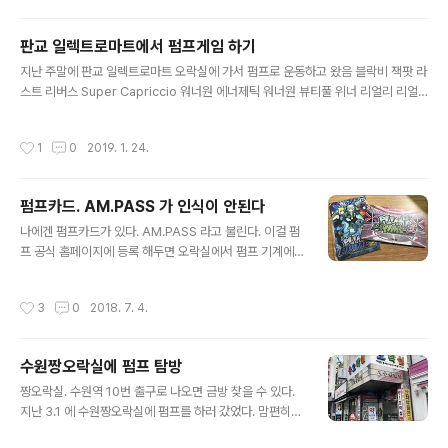
판교 일렉트로마트에서 펌프게임 하기
글 내용
지난 주말에 판교 일렉트로마트 오락실에 가서 펌프로 운동하고 왔음 블락비 잭팟 라
스트 리버스 Super Capriccio 워너원 에너제틱 워너원 뷰티풀 위너 리얼리 리얼
리 티아라 넘버나인 블랙핑크 붐바야 네메시스
작성시간
1
0
2019. 1. 24.
펌프카드. AM.PASS 가 인식이 안된다
글 내용
나에겐 펌프카드가 있다. AM.PASS 라고 불린다. 이걸 펌
프 공식 홈페이지에 등록 해두면 오락실에서 펌프 기계에
있는 카드리더에 인식 시키면 내 계정으로 로그인 되는 방
식이다. USB 에 ID 파일을 다운 받아서 들고 다니다가 직
작성시간
3
0
2018. 7. 4.
접 연결 해도 된다. 다만, USB 로 하던걸 카드로 바꾸고 나
면 카드로만 써야 된다. 다만 전환 후에도 USB 프로파일을
날리지 않고 그대로 유지하고 있다면 로그인은 가능하다.
수원짱오락실에 펌프 탐방
출처: https://namu.wiki/w/%ED%8E%8C%ED%9
글 내용
4%84%20%EC%9E%87%20%EC%97%85%20P
짱오락실. 수원역 10번 출구로 나오면 금방 찾을 수 있다.
RIME%202 라고 나와 있는걸로 봐서 카드로 전환 후에도
지난 3.1 에 수원짱오락실에 펌프를 하러 갔었다. 맘편히
기존 USB 로도 로그인은 가능한거 같다. 아무튼 왜인지는
오랜만에 장시간 펌프를 해 본건 정말 오랜만 이었다. 앞으