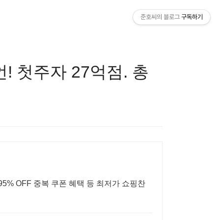
준호씨의 블로그
구독하기
첫주자 27억점. 총
5% OFF 중복 쿠폰 혜택 등 최저가 쇼핑찬