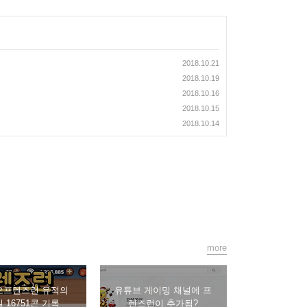
2018.10.21
2018.10.19
2018.10.16
2018.10.15
2018.10.14
more
오프렌즈런 유적의
유튜브 게이밍 채널에 프
 16751콘 기록
렌즈런이 추가됨?