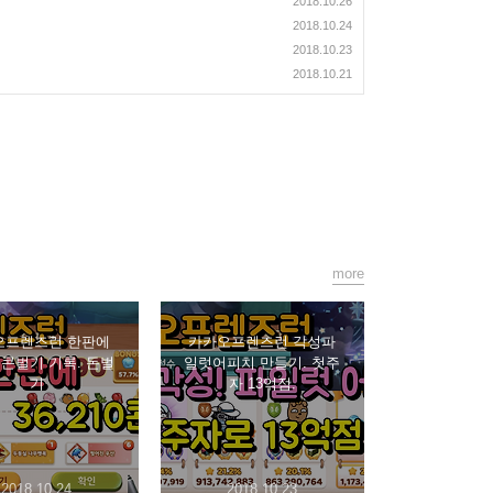
2018.10.26
2018.10.24
2018.10.23
2018.10.21
more
오프렌즈런 한판에
카카오프렌즈런 각성파
1 콘벌기 기록. 돈벌
일럿어피치 만들기. 첫주
기
자 13억점.
2018.10.24
2018.10.23