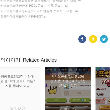
카오프렌즈런 황금왕관펫 뽑고 한판에 5만5천콘 벌기 성공
(0)
카오프렌즈런 한판에 36201 콘벌기 기록. 돈벌기
(0)
카오프렌즈런 각성파일럿어피치 만들기. 첫주자 13억점.
(0)
렌즈레이싱 첫플레이. 대박예감?
(0)
임이야기' Related Articles
카카오프렌즈런 황금왕
카카
카카오프렌즈런 손안대
관펫 뽑고 한판에 5만5천
3620
고 종 30개 모으기 가능?
콘 벌기 성공
자동 플레이 아님
2018.12.25
2018.10.26