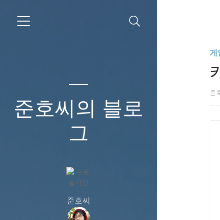
게
준
준호씨의 블로
그
준호씨