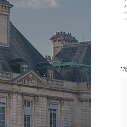
카
카
카
프
'게