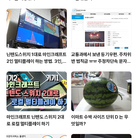
닌텐도스위치 1대로 마인크래프트
교통과에서 보낸 등기우편. 주차위
2인 멀티플레이 하는 방법. 3인, 4
반 범칙금 ㅠㅠ 주정차단속 문자알
인도 가능!
림 서비스 신청
마인크래프트 닌텐도 스위치 2대
이마트 수박 사이즈 단위 D 는 무
로 로컬 멀티플레이 하기
엇일까?