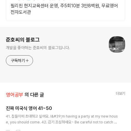
필리핀 현지교육센터 운영, 주5회10분 3만8백원, 무료영어
전자도서관
로그 정보
준호씨의 블로그
개발을 좋아하는 준호씨의 블로그입니다.
구독하기
더보기
영어공부
의 다른 글
진짜 미국식 영어 41~50
글 내용
41. 집들이에 초대하고 싶어요. I&#39;m having a party at my new hous
e, you should come. 42. 감기 조심하세요~ Be careful not to catch a
cold. 43. 여기까지 오는데 힘들진 않았나요? Did you find your way here