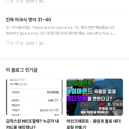
0
0
2019. 1. 30.
okay? 44. 유통 기한이 언제까지인가요? How long is this good for? 45.
미안한데, 조용히 좀 해주시겠어요? Excuse me, could you please keep
it down? 46. 몸 생각해서 적당히 드세요. Too bad it&#39;s not good f
진짜 미국식 영어 31~40
or you too. 47. 거기 문 닫았어요. It&#39;s closed. 48. 필요한 거 있으면
글 내용
뭐든..
31. 시식용이에요. These are for you to try. 32. 제가 한번 해보겠습니다.
I&#39;ll give it a try. 33. 네 정거장 뒤에 내리면 돼요. Get off in four sto
ps. 34. 함께 일해서 즐거웠어요. 연락해요. It was great working with yo
0
0
2019. 1. 30.
u. Keep in touch. 35. 유치하게 놀리지 좀 마. Stop making fun of me. 3
6. 최고의 안부를 전합니다 Best regards. 37. 완전 붕어빵이네요 Wow, yo
u look so much alike! 38. 같이 2차 갈래요? Want to grab another dri
nk with us? 39. 의외의 면이 있네요 You surprise me. 40. 게을..
이 블로그 인기글
갑작스런 NICE결제? 누군가 내
마인크래프트 - 용암과 물로 네더
카드를 해킹했나?
포탈 만들기