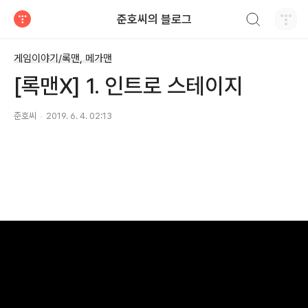
검색하기
준호씨의 블로그
티스토리
게임이야기/록맨, 메가맨
[록맨X] 1. 인트로 스테이지
준호씨
2019. 6. 4. 02:13