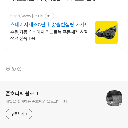
http://www.j-mt.kr
광고
스테이지제조&판매 맞춤컨설팅 가자!
스테이지 세계로
수동,자동 스테이지,직교로봇 주문제작 친절
상담 신속대응
(새창열림)
로그 정보
준호씨의 블로그
개발을 좋아하는 준호씨의 블로그입니다.
구독하기