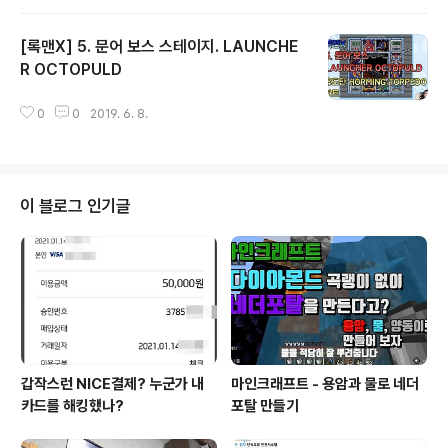
[록맨X] 5. 문어 보스 스테이지. LAUNCHE
R OCTOPULD
글 내용
0
0
2019. 6. 8.
이 블로그 인기글
갑작스런 NICE결제? 누군가 내
마인크래프트 - 용암과 물로 네더
카드를 해킹했나?
포탈 만들기