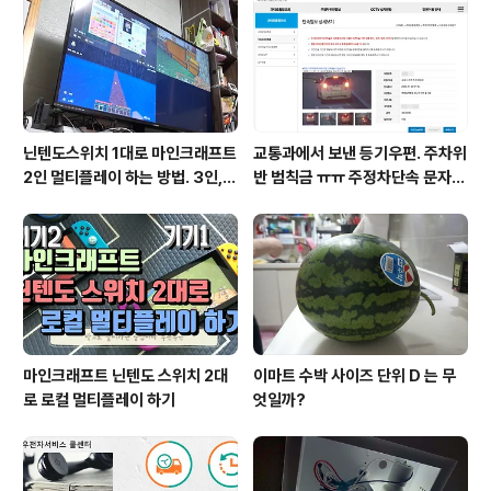
닌텐도스위치 1대로 마인크래프트
교통과에서 보낸 등기우편. 주차위
2인 멀티플레이 하는 방법. 3인, 4
반 범칙금 ㅠㅠ 주정차단속 문자알
인도 가능!
림 서비스 신청
마인크래프트 닌텐도 스위치 2대
이마트 수박 사이즈 단위 D 는 무
로 로컬 멀티플레이 하기
엇일까?