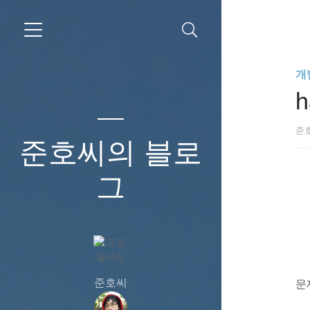
개발
h
준
준호씨의 블로
그
준호씨
문