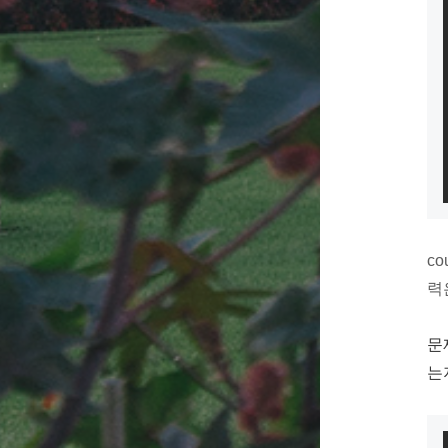
c
력
문
는