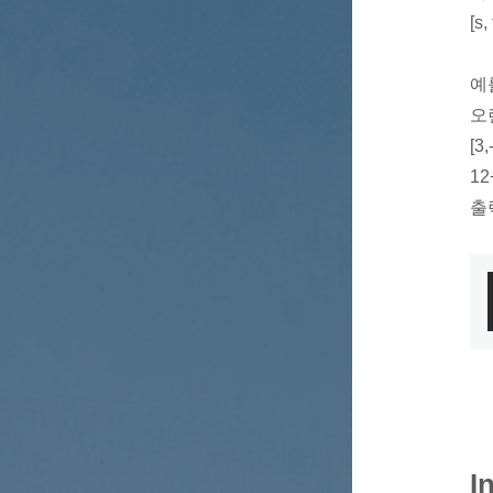
[s
예
오
[3
12
출
I