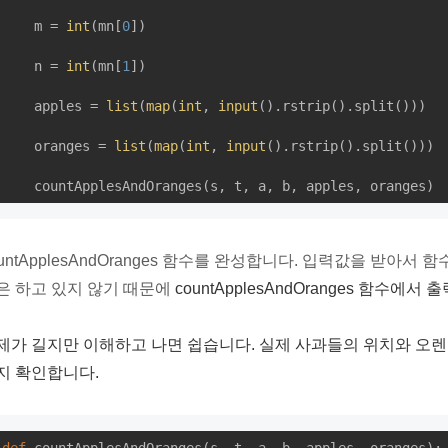
    m = 
int
(mn[
0
])

    n = 
int
(mn[
1
])

    apples = 
list
(
map
(
int
, 
input
().rstrip().split()))

    oranges = 
list
(
map
(
int
, 
input
().rstrip().split()))

ountApplesAndOranges 함수를 완성합니다. 입력값을 받아
은 하고 있지 않기 때문에
countApplesAndOranges 함수에서
제가 길지만 이해하고 나면 쉽습니다. 실제 사과들의 위치와 오렌
지 확인합니다.