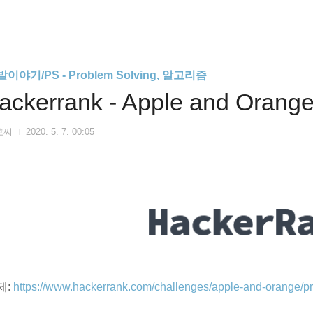
이야기/PS - Problem Solving, 알고리즘
ackerrank - Apple and Orange
호씨
2020. 5. 7. 00:05
제:
https://www.hackerrank.com/challenges/apple-and-orange/p