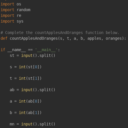
import
import
import
import
 sys

# Complete the countApplesAndOranges function below.
def
countApplesAndOranges
(
s, t, a, b, apples, oranges
):
if
 __name__ == 
'__main__'
:

    st = 
input
().split()

    s = 
int
(st[
0
])

    t = 
int
(st[
1
])

    ab = 
input
().split()

    a = 
int
(ab[
0
])

    b = 
int
(ab[
1
])

    mn = 
input
().split()
