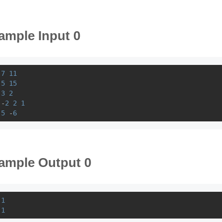
ample Input 0
7
11
5
15
3
2
-
2
2
1
5
 -
6
ample Output 0
1
1