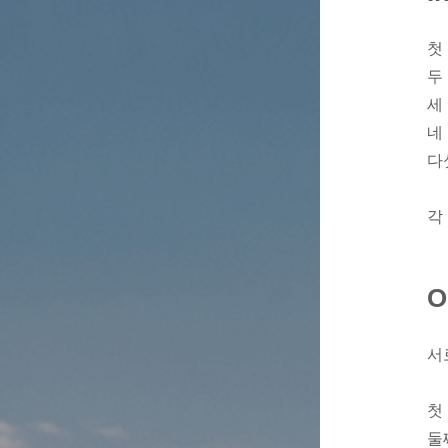
첫 
두
세
네
다
각
O
서
첫
둘