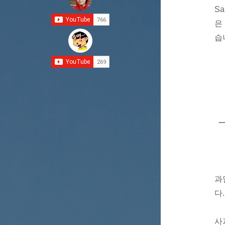
S
은
습
과
다.
사