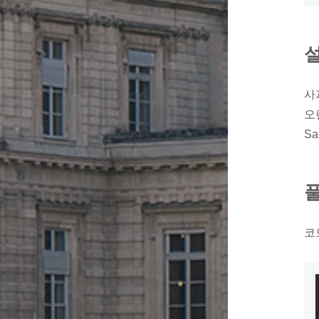
설
사과
오렌
S
코