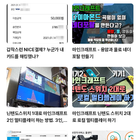
갑작스런 NICE결제? 누군가 내
마인크래프트 - 용암과 물로 네더
카드를 해킹했나?
포탈 만들기
닌텐도스위치 1대로 마인크래프트
마인크래프트 닌텐도 스위치 2대
2인 멀티플레이 하는 방법. 3인, 4
로 로컬 멀티플레이 하기
인도 가능!