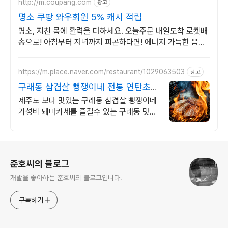
http://m.coupang.com
광고
명소 쿠팡 와우회원 5% 캐시 적립
명소, 지친 몸에 활력을 더하세요. 오늘주문 내일도착 로켓배
송으로! 아침부터 저녁까지 피곤하다면! 에너지 가득한 음료
를 쿠팡에서 만나보세요.
https://m.place.naver.com/restaurant/1029063503
광고
구래동 삼겹살 뻥쟁이네 전통 연탄초벌
집 성지순례
제주도 보다 맛있는 구래동 삼겹살 뻥쟁이네
가성비 돼마카세를 즐길수 있는 구래동 맛집
뻥쟁이네
로그 정보
준호씨의 블로그
개발을 좋아하는 준호씨의 블로그입니다.
구독하기