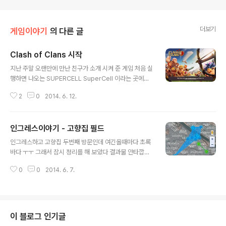
더보기
게임이야기
의 다른 글
Clash of Clans 시작
글 내용
지난 주말 오랜만에 만난 친구가 소개 시켜 준 게임 처음 실
행하면 나오는 SUPERCELL SuperCell 이라는 곳에서
만들었나 보다 현재 나의 마을 모습이다. 시티빌 같은 마을
2
0
2014. 6. 12.
꾸미기 게임 + 워크레프트 같은 전략 시뮬레이션 게임 이
랄까? TV 광고도 나오고 있었다. SuperCell 에 대해 검
색해 보니 작년 매출만 1조원에 가까운 매출을 냈다던데 정
인그레스이야기 - 고향집 필드
말 대단하다. 빨리 레벨업을 해서 좀 더 날뛰고 싶은데 시간
글 내용
이 정말 안가는 구나.
인그레스하고 고향집 두번째 방문인데 여긴올때마다 초록
바다 ㅜㅜ 그래서 잠시 정리를 해 보았다 결과물 안타깝게
도 계산미스로 우리집이 필드안에는 들어오지 못했다 ㅜㅜ
0
0
2014. 6. 7.
경험치 현황 랭킹현황
이 블로그 인기글