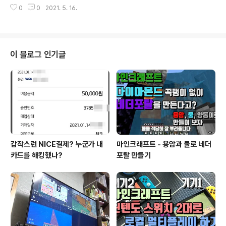
다. 상당히 어려워서 몇 번 실패하다가 겨우 클리어했습니
리해 주는 것이 좋습니다. 저는 추적자 컨트롤을 못해서 저
0
0
2021. 5. 16.
다. 공략법은 여러 가지가 있지만 암흑기사와 광자포 조합
그 공략은 실패하고 말았네요 ^^; ..
으로 공략에 성공했습니다. 초반에는 대군주가 잘 나오지
않기 때문에 저그가 쳐들어 오는 입구를 암흑기사로 막고
광자포로 지원해줍니다. 혼종이 나타나면 불사조(Phoeni
x)의 중력자 광선(단축키 G)을 이용해서 공중으로 띄워서
이 블로그 인기글
처리합니다. 공허 포격기(Void Ray)가 나오기 시작하면
공허 포격기를 추가로 생산합니다. 이후 우주모함(Carrie
r)이 등장하면 우주모함을 추가로 생산해 줍니다. 비록 지
상군이 탈탈 털리고 자원도 다 캐지도 못했지만 3327 처
치가 가능하더군요.
갑작스런 NICE결제? 누군가 내
마인크래프트 - 용암과 물로 네더
카드를 해킹했나?
포탈 만들기