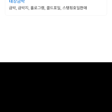
태창금박
금박, 금박지, 홀로그램, 콜드포일, 스탬핑호일판매