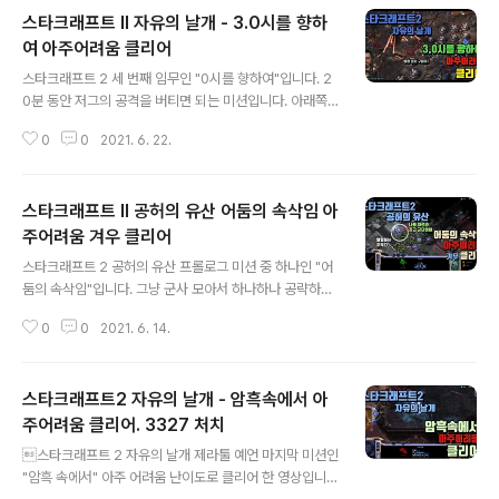
스타크래프트 II 자유의 날개 - 3.0시를 향하
여 아주어려움 클리어
글 내용
스타크래프트 2 세 번째 임무인 "0시를 향하여"입니다. 2
0분 동안 저그의 공격을 버티면 되는 미션입니다. 아래쪽
의 벙커는 버리고 위쪽에서 방어를 시작하는 것이 수월합
0
0
2021. 6. 22.
니다. 2분 25초 정도가 되면 2시 방향에서 구조요청 신호
가 들려옵니다. 모아둔 해병을 데리고 구하러 갑니다. 그리
어렵지 않게 구조가 가능합니다. 자원도 먹고요. 벙커는 건
스타크래프트 II 공허의 유산 어둠의 속삭임 아
설로봇으로 수리하고 해병은 의무관으로 치료합니다. 병영
하나는 기술실 만들어서 의무관을 만들 수 있도록 하고 병
주어려움 겨우 클리어
글 내용
영 하나는 반응로를 만들어서 해병을 빨리 뽑을 수 있도록
스타크래프트 2 공허의 유산 프롤로그 미션 중 하나인 "어
합니다. 5분 57초 정도가 되면 중앙 부분에서 구조 요청
둠의 속삭임"입니다. 그냥 군사 모아서 하나하나 공략하려
신호를 보내옵니다. 구조하고 자원도 먹습니다. 기지에 벙
고 하다 보니 저그가 너무 강력해서 순식간에 테란을 밀어
커를 계속 계속 짓습니다. 점점 많아지는 벙커입니다. 11분
0
0
2021. 6. 14.
버리네요 ^^; 추적자를 이용해서 저그 군단을 유인해서 뫼
3초 정도가 되면 9시 방..
비우스 재단 테란 병력을 처리하는 것이 좋습니다. 나의 병
력을 최소한으로 사용해서 서로 싸우도록 만드는 것이지
스타크래프트2 자유의 날개 - 암흑속에서 아
요. 뫼비우스 재단 병력들이 종종 프로토스 기지로도 쳐들
어 오기 때문에 방어도 해 주어야 합니다. 그리고 거신을 계
주어려움 클리어. 3327 처치
글 내용
속 뽑아줍니다. 불멸자들도 적당히 섞어주면 좋습니다. 거
스타크래프트 2 자유의 날개 제라툴 예언 마지막 미션인
신을 많이 만들면 저그 기지를 부술 수도 있는데요. 다만 타
"암흑 속에서" 아주 어려움 난이도로 클리어 한 영상입니
락귀가 종종 나오니 추적자를 좀 아껴뒀다가 타락귀를 처