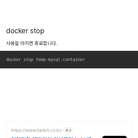
docker stop
사용을 마치면 종료합니다.
docker stop temp-mysql-container
https://www.hanbit.co.kr/
광고