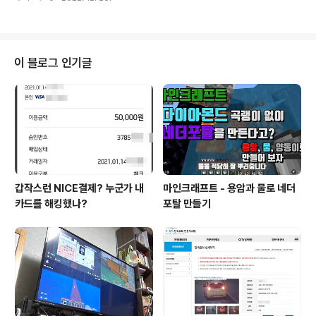
봅시다. LocalDate.now() 그리고 LocalDate.now().pl
usDays LocalDate.now()를 이용하면 오늘 날짜를 구
할 수 있습니다. println(LocalDate.now().plusDays(-
1)) // 2022-12-27 println(LocalDate.now()) // 202
2-12-28 println(LocalDate.now().plusDays(1)) //
이 블로그 인기글
2022-12-29 리턴 타입은 LocalDate 타입입니다. 문자
열로 리턴 받으려면? LocalDate.now()의 리턴타입은 L
ocal..
갑작스런 NICE결제? 누군가 내
마인크래프트 - 용암과 물로 네더
카드를 해킹했나?
포탈 만들기