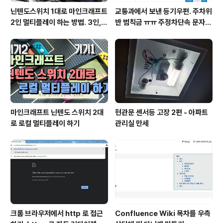
닌텐도스위치 1대로 마인크래프트
교통과에서 보낸 등기우편. 주차위
2인 멀티플레이 하는 방법. 3인, 4
반 범칙금 ㅠㅠ 주정차단속 문자알
인도 가능!
림 서비스 신청
마인크래프트 닌텐도 스위치 2대
현관문 센서등 고장 2편 - 아파트
로 로컬 멀티플레이 하기
관리실 만세
크롬 브라우저에서 http 로 접근
Confluence Wiki 목차를 우측