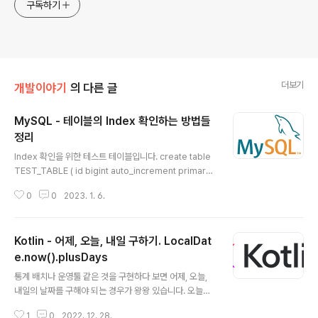
구독하기
더보기
개발이야기
의 다른 글
MySQL - 테이블의 Index 확인하는 방법들
정리
글 내용
Index 확인을 위한 테스트 테이블입니다. create table
TEST_TABLE ( id bigint auto_increment primary
key, level int default 0 not null comment '레벨', cr
0
0
2023. 1. 6.
eated datetime not null comment '생성일', update
d datetime not null comment '수정일' ); create ind
ex idx_level_updated on TEST_TABLE (level, up
Kotlin - 어제, 오늘, 내일 구하기. LocalDat
dated); create index idx_updated on TEST_TAB
LE (updated); SHOW INDEX FROM TableName;
e.now().plusDays
글 내용
가장 쉽게 INDEX를 조회하는 방법은 다음과 같습니다. S
통계 배치나 운영툴 같은 것을 구현하다 보면 어제, 오늘,
HOW INDEX..
내일의 날짜를 구해야 되는 경우가 왕왕 있습니다. 오늘은
2022년 12월 28일입니다. 어제, 오늘, 내일 날짜를 구해
1
0
2022. 12. 28.