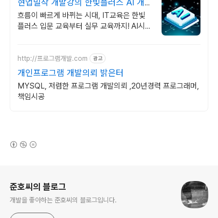
현업밀착 개발강의 한빛플러스 AI 개
발자 필수 코스
흐름이 빠르게 바뀌는 시대, IT교육은 한빛
플러스 입문 교육부터 실무 교육까지! AI시대
개발자의 실전 지식 플랫폼
http://프로그램개발.com
광고
개인프로그램 개발의뢰 밝은터
MYSQL, 저렴한 프로그램 개발의뢰 ,20년경력 프로그래머,
책임시공
(새창열림)
로그 정보
준호씨의 블로그
개발을 좋아하는 준호씨의 블로그입니다.