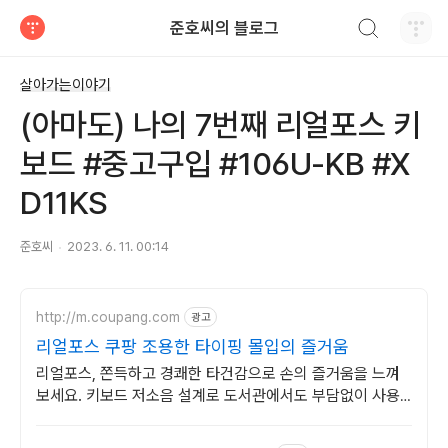
검색하기
준호씨의 블로그
티스토리
살아가는이야기
(아마도) 나의 7번째 리얼포스 키
보드 #중고구입 #106U-KB #X
D11KS
준호씨
2023. 6. 11. 00:14
http://m.coupang.com
광고
리얼포스 쿠팡 조용한 타이핑 몰입의 즐거움
리얼포스, 쫀득하고 경쾌한 타건감으로 손의 즐거움을 느껴
보세요. 키보드 저소음 설계로 도서관에서도 부담없이 사용
하세요.