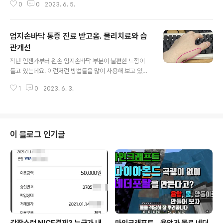
0
0
2023. 6. 5.
다. ☆★코드악보,가사★☆선생님 마음 제목 : 선생님 마
음 김상헌 작사 오세균 작곡 선생님 의자에 가만히 앉으면
선생님 마음 모두를 알 것 같아... blog.naver.com 조금
엄지손바닥 통증 진료 받고옴. 물리치료와 습
씩 난이도가 올라가네요. 리코더로 시플랫 잡는 방법이 생
각나지 않았는데 아이가 잘 알려주어 빨리 운지할 수 있었
관개선
글 내용
습니다. 아직 아이가 반박자 쉬고 들어가는 부분을 잘 이해
작년 언젠가부터 왼손 엄지손바닥 부분이 불편한 느낌이
하지 못하는 거 같았습니다. 제가 가끔 알려주는 것으로는
들고 있는데요. 이런저런 방법들을 많이 사용해 보고 있었
좀 한계가 있어 보입니다. 종종 피아노 학원을 권유해 보곤
습니다. 관련해서 작년에 넘버패드를 구입했던 포스팅이
한데 예전엔 가기 싫어했는데 요즘은 조금 관심이 생겨하
1
0
2023. 6. 3.
보이네요.
는 거 같네요. 가족들과 ..
이 블로그 인기글