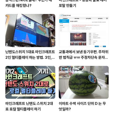
갑작스런 NICE결제? 누군가 내
마인크래프트 - 용암과 물로 네더
카드를 해킹했나?
포탈 만들기
닌텐도스위치 1대로 마인크래프트
교통과에서 보낸 등기우편. 주차위
2인 멀티플레이 하는 방법. 3인, 4
반 범칙금 ㅠㅠ 주정차단속 문자알
인도 가능!
림 서비스 신청
마인크래프트 닌텐도 스위치 2대
이마트 수박 사이즈 단위 D 는 무
로 로컬 멀티플레이 하기
엇일까?