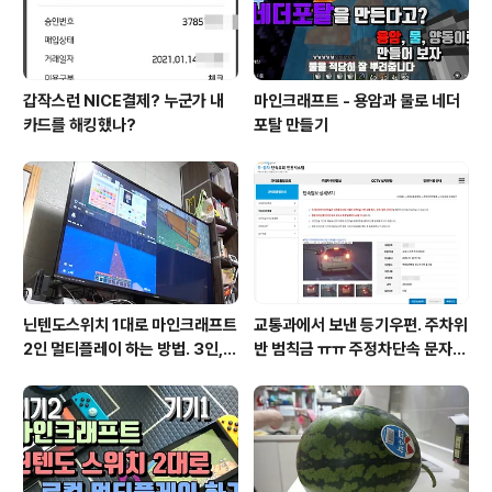
갑작스런 NICE결제? 누군가 내
마인크래프트 - 용암과 물로 네더
카드를 해킹했나?
포탈 만들기
닌텐도스위치 1대로 마인크래프트
교통과에서 보낸 등기우편. 주차위
2인 멀티플레이 하는 방법. 3인, 4
반 범칙금 ㅠㅠ 주정차단속 문자알
인도 가능!
림 서비스 신청