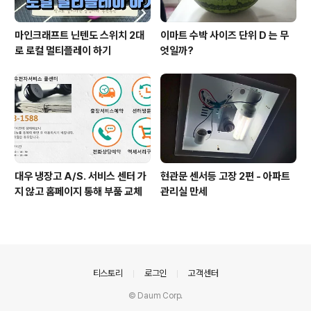
마인크래프트 닌텐도 스위치 2대
이마트 수박 사이즈 단위 D 는 무
로 로컬 멀티플레이 하기
엇일까?
대우 냉장고 A/S. 서비스 센터 가
현관문 센서등 고장 2편 - 아파트
지 않고 홈페이지 통해 부품 교체
관리실 만세
의안내
티스토리
로그인
고객센터
© Daum Corp.