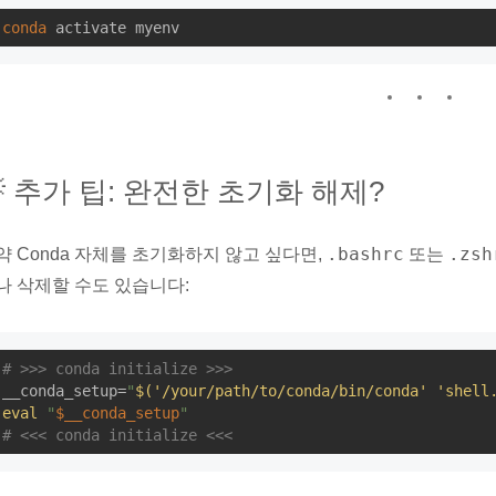
conda
 activate myenv
 추가 팁: 완전한 초기화 해제?
.bashrc
.zsh
약 Conda 자체를 초기화하지 않고 싶다면,
또는
나 삭제할 수도 있습니다:
# >>> conda initialize >>>
__conda_setup=
"
$('/your/path/to/conda/bin/conda' 'shell
eval
"
$__conda_setup
"
# <<< conda initialize <<<