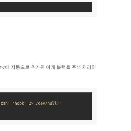
rc
에 자동으로 추가된 아래 블럭을 주석 처리하
.zsh' 'hook' 2> /dev/null)
"