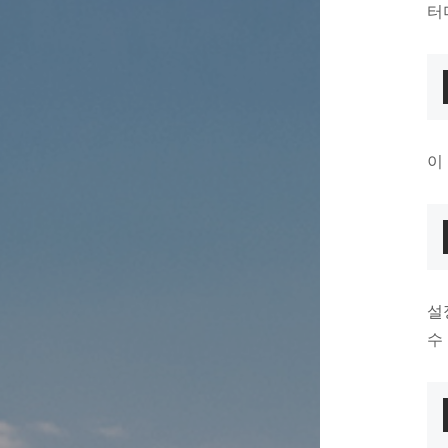
터
이
설
수