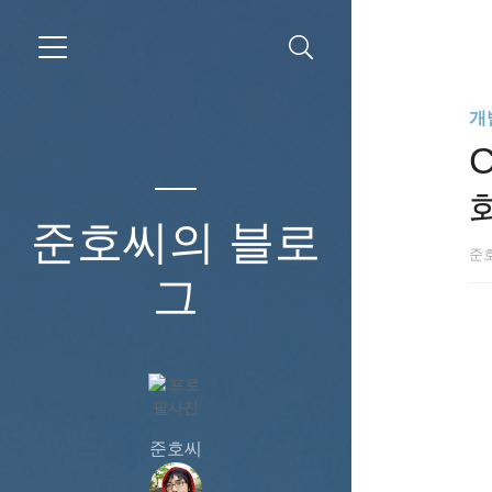
개
준호씨의 블로
준
그
준호씨