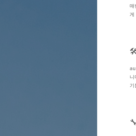
매
게

au
니
기
