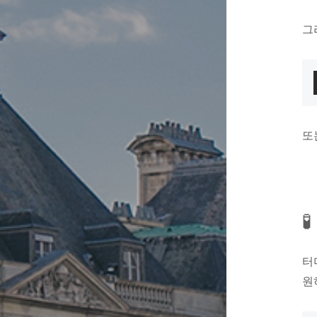
그
또

터
원