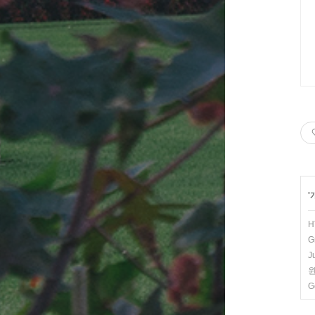
'
H
G
J
윈
G