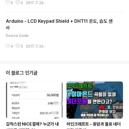
5
0
2017. 7. 26.
Arduino - LCD Keypad Shield + DHT11 온도, 습도 센
서
글 내용
Source Code
4
0
2017. 7. 26.
이 블로그 인기글
갑작스런 NICE결제? 누군가 내
마인크래프트 - 용암과 물로 네더