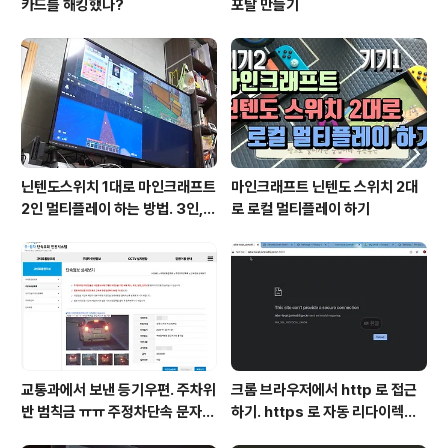
카드를 해킹했나?
포탈 만들기
닌텐도스위치 1대로 마인크래프트
마인크래프트 닌텐도 스위치 2대
2인 멀티플레이 하는 방법. 3인, 4
로 로컬 멀티플레이 하기
인도 가능!
교통과에서 보낸 등기우편. 주차위
크롬 브라우저에서 http 로 접근
반 범칙금 ㅠㅠ 주정차단속 문자알
하기. https 로 자동 리다이렉트
림 서비스 신청
방지