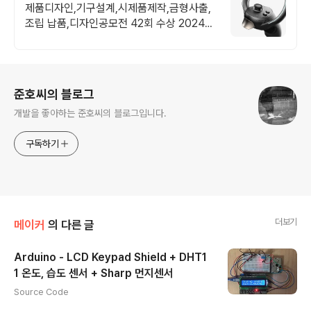
인어워드 레드닷 수상
제품디자인,기구설계,시제품제작,금형사출,
조립 납품,디자인공모전 42회 수상 2024
우수디자인전문회사 '유망기업' 선정
로그 정보
준호씨의 블로그
개발을 좋아하는 준호씨의 블로그입니다.
구독하기
더보기
메이커
의 다른 글
Arduino - LCD Keypad Shield + DHT1
1 온도, 습도 센서 + Sharp 먼지센서
글 내용
Source Code