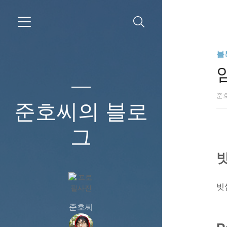
블
준
준호씨의 블로
그
빗
준호씨