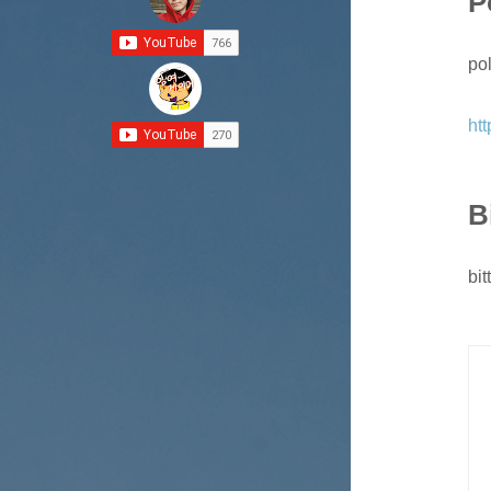
P
po
ht
B
bit