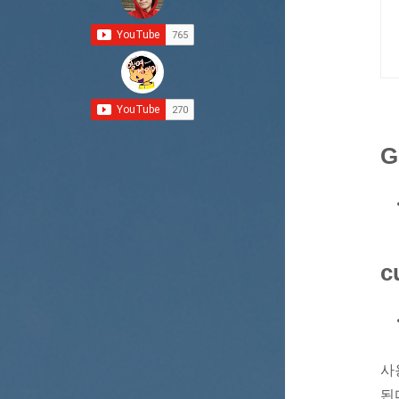
G
c
사
된