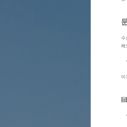
수
해
이
l