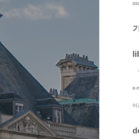
o
l
e-m
이건
d