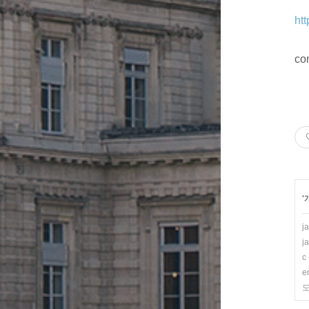
ht
co
'
j
j
c
e
도