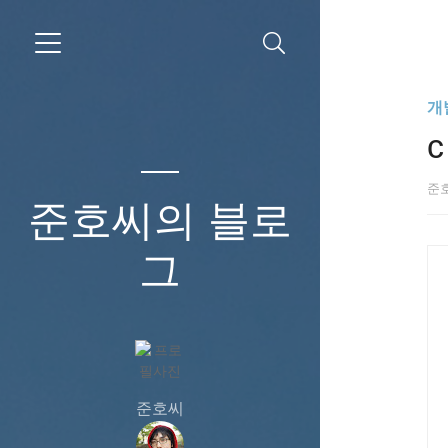
개
c
준
준호씨의 블로
그
준호씨