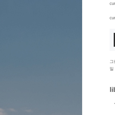
c
cu
그
일
l