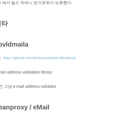
sx 에서 빌드 하려니 번거로워서 보류했다.
기타
ibvldmaila
https://github.com/dertuxmalwieder/libvldmail
ail address validation library
 그냥 e-mail address validator
eanproxy / eMail