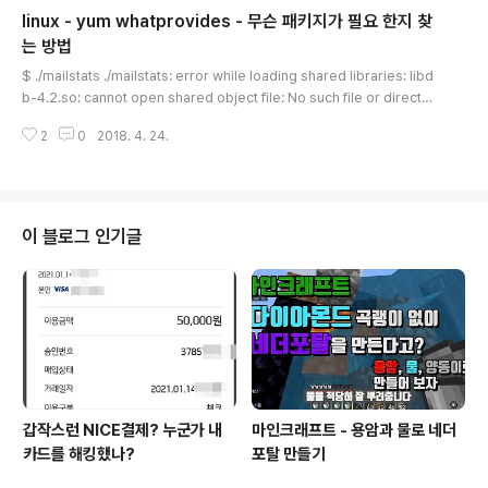
ormatter = logging.Formatter('%(asctime)s %(levelname)s %(me
linux - yum whatprovides - 무슨 패키지가 필요 한지 찾
ssage)s') hdlr.setF..
는 방법
글 내용
$ ./mailstats ./mailstats: error while loading shared libraries: libd
b-4.2.so: cannot open shared object file: No such file or director
y libdb-4.2.so 가 필요 하다고 함. libdb-4.2.so 를 직접 구해다가 복사 하
2
0
2018. 4. 24.
기도 하지만 yum 으로 설치 할 수 있으면 yum 으로 설치 하는 것이 편하다. 어
떤 패키지를 설치 해야 되는지 찾아 보려면 yum whatprovides libdb-4.2.
so 를 입력하면 어떤 패키지가 필요 한지 알려 준다. $ sudo yum whatprov
ides libdb-4.2.so Loaded plugins: security, versionlock compa..
이 블로그 인기글
갑작스런 NICE결제? 누군가 내
마인크래프트 - 용암과 물로 네더
카드를 해킹했나?
포탈 만들기