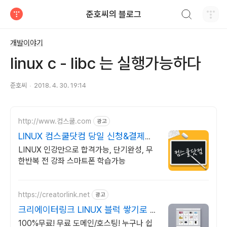
검색하기
준호씨의 블로그
티스토리
개발이야기
linux c - libc 는 실행가능하다
준호씨
2018. 4. 30. 19:14
http://www.컴스쿨.com
광고
LINUX 컴스쿨닷컴 당일 신청&결제시
기프티콘!
LINUX 인강만으로 합격가능, 단기완성, 무
한반복 전 강좌 스마트폰 학습가능
https://creatorlink.net
광고
크리에이터링크 LINUX 블럭 쌓기로 만
드는 홈페이지
100%무료! 무료 도메인/호스팅! 누구나 쉽