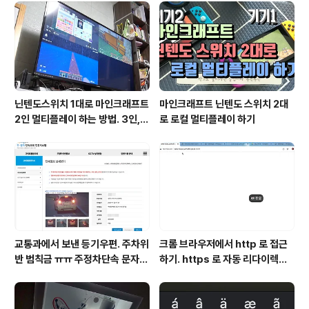
닌텐도스위치 1대로 마인크래프트
마인크래프트 닌텐도 스위치 2대
2인 멀티플레이 하는 방법. 3인, 4
로 로컬 멀티플레이 하기
인도 가능!
교통과에서 보낸 등기우편. 주차위
크롬 브라우저에서 http 로 접근
반 범칙금 ㅠㅠ 주정차단속 문자알
하기. https 로 자동 리다이렉트
림 서비스 신청
방지