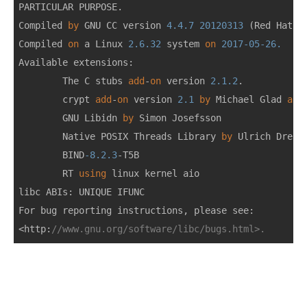
PARTICULAR PURPOSE.

Compiled 
by
 GNU CC version 
4.4
.7
20120313
 (Red Hat 
4
Compiled 
on
 a Linux 
2.6
.32
 system 
on
2017
-05
-26.
Available extensions:

        The C stubs 
add
-
on
 version 
2.1
.2
.

        crypt 
add
-
on
 version 
2.1
by
 Michael Glad 
and
        GNU Libidn 
by
 Simon Josefsson

        Native POSIX Threads Library 
by
 Ulrich Dreppe
        BIND
-8.2
.3
-T5B

        RT 
using
 linux kernel aio

libc ABIs: UNIQUE IFUNC

For bug reporting instructions, please see:

<http:
//www.gnu.org/software/libc/bugs.html>.