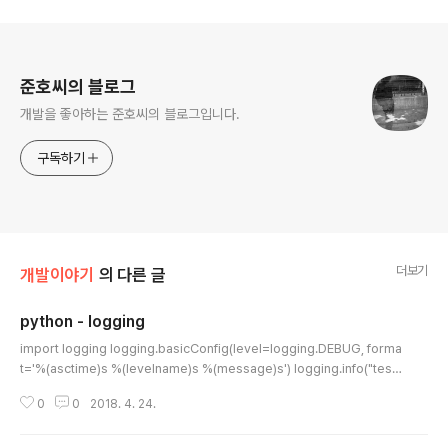
로그 정보
준호씨의 블로그
개발을 좋아하는 준호씨의 블로그입니다.
구독하기
더보기
개발이야기
의 다른 글
python - logging
글 내용
import logging logging.basicConfig(level=logging.DEBUG, forma
t='%(asctime)s %(levelname)s %(message)s') logging.info("tes
t") import logging import time today = time.strftime("%Y%m%d") l
0
0
2018. 4. 24.
ogger = logging.getLogger('myapp') logdir = "." logpath = logdir
+ '/logtest2.' + today + '.log' hdlr = logging.FileHandler(logpath) f