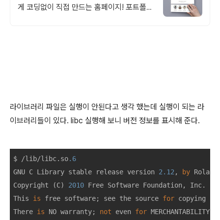
게 코딩없이 직접 만드는 홈페이지! 포트폴리
오, 개인 및 회사 공식 홈페이지, 스타트업,
공기업도 크리에이터링크에서.
라이브러리 파일은 실행이 안된다고 생각 했는데 실행이 되는 라
이브러리들이 있다. libc 실행해 보니 버전 정보를 표시해 준다.
$ /lib/libc.so
.6
GNU C Library stable release version 
2.12
, 
by
 Roland
Copyright (C) 
2010
 Free Software Foundation, Inc.

This 
is
 free software; see the source 
for
 copying con
There 
is
 NO warranty; 
not
 even 
for
 MERCHANTABILITY 
o