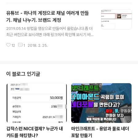
때문이다. CamLink 와 고프로4를 연결해서 키보드를 촬
영하고, 웹캠 C922 로 나의 모습을 촬영하도록 하였다. 참
유튜브 - 하나의 계정으로 채널 여러개 만들
고로, CamLink 탓인지 고프로 탓인지는 잘 모르겠지만 촬
영 도중 자꾸 멈춰 버리는 문제가 생겼다. 그걸 해결 해 보
기. 채널 나누기. 브랜드 계정
글 내용
고자 메인보드 바이오스를 업데이트 해 보려 했다가 데스
2019.05.14 방법을 영상으로 만들어서 올렸습니다.좀 더
크탑이 먹통이 된 상태이다. 관련 내용은 다음글에 적어 두
최근 버전으로 보시려면 아래 링크에서 확인해 보시기 바
었다. Asrock Z77 Pro4 바이오스 업데이트 실패 ㅠㅠ
랍니다.https://junho85.pe.kr/1345 유튜브 채널은 계
롬라이터 주문. 도착하면 2탄 작성 예정
12
1
2018. 2. 25.
정 하나당 하나만 만들 수 있는가 했는데 계정은 하나더라
도 채널은 여러개 개설이 가능하더군요. 유튜브 우측 상단
의 계정을 누르고 YouTube 설정 버튼을 누릅니다. 개요
페이지가 나타나는데 여기서 "내 모든 채널 보기 또는 새
채널 만들기" 를 누릅니다. 처음에는 그냥 "새 채널 만들기"
이 블로그 인기글
였던거 같은데 하나 만들어 버리니 문구가 바뀐거 같네요.
이미 채널이 두개 이상인 경우 다음과 같은 페이지가 나옵
니다. 채널이 하나밖에 없었으면 채널 만들기 페이지로 바
로 이동 합니다. 새 채널을 만들고 싶은 경우 "새 채널 만들
기"..
갑작스런 NICE결제? 누군가 내
마인크래프트 - 용암과 물로 네더
카드를 해킹했나?
포탈 만들기