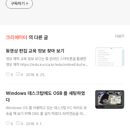
구독하기
더보기
크리에이터
의 다른 글
동영상 편집 교육 정보 찾아 보기
글 내용
영상 제작 교육 정보 모으는 중 온라인 스마트폰을 활용한
영상 제작 https://edu.kocca.kr/edu/onlineEdu/real
m/view.do?menuNo=500027&p_subj=CB16007
0
0
2018. 8. 25.
&p_year=2015&p_subjseq=0001 교육비 무료 경기
경기 콘텐츠 진흥원: http://www.gcon.or.kr 강원 원주
영상 미디어 센터: http://wonjumc.kr 서울 서울 시청자
Windows 데스크탑에도 OSB 를 세팅하였
미디어 센터: http://kcmf.or.kr/comc/seoul/ 제주 제주
영상 문화산업진흥원: http://www.jejufc.or.kr/jejufc/
다
글 내용
Windows OS 를 사용하고 있는 데스크탑 PC 에서도 방
송을 해 보기 위해 OBS 를 설치 하였다. 타자연습을 라이
브로 해 볼까 해서 데스크탑을 세팅 하였다. 대부분의 타자
0
0
2018. 9. 1.
연습 프로그램은 윈도우OS 에서만 동작하는 경우가 많기