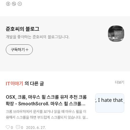
(새창열림)
로그 정보
준호씨의 블로그
개발을 좋아하는 준호씨의 블로그입니다.
구독하기
더보기
IT이야기
의 다른 글
OSX, 크롬, 마우스 휠 스크롤 유저 추천 크롬
확장 - SmoothScroll. 마우스 휠 스크롤을
글 내용
부드럽게
크롬 브라우저에서 문서를 보거나 읽을 때 마우스 휠을 이
용해서 스크롤을 하면 부드럽게 스크롤되지 않습니다. 설
정된 픽셀 수만큼 딱딱하게 스크롤됩니다. 검색하다 보니
0
0
2020. 6. 27.
영어로 딱딱하게 스크롤링되는 것을 jagged scrolling이