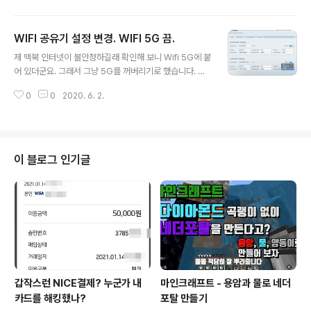
라고도 표현하는 게 같네요. 평소에는 크게 불편함은 없는
데요. 비슷한 내용이 많은 API문서 같은 것을 읽거나 쓸 때
WIFI 공유기 설정 변경. WIFI 5G 끔.
는 스크롤이 휙휙 지나가면 헷갈리게 되더라고요. chrom
글 내용
e://flags의 Smooth Scrolling 실험 기능 크롬에서는
제 맥북 인터넷이 불안정하길래 확인해 보니 Wifi 5G에 붙
그런 것을 보완하기 위해서 인지 Smooth Scrolling이라
어 있더군요. 그래서 그냥 5G를 꺼버리기로 했습니다. 지
는 실험 기능을 제공하고 있습니다. chrome://flags에 가
난번에 5G의 설정을 조금 바꿔 보았었지만 크게 도움은 안
서 Smooth Scrolling을 찾아서 활성화시켜주면 됩니다.
0
0
2020. 6. 2.
되었던 거 같습니다. wifi 공유기 설정. 불안정한 5G. 설정
그런데 문제는 이 기능이 OSX에서는 사용..
변경. Channel Width 를 Auto로 트위치 방송을 보는데
유난히 버퍼링이 심하더군요. 공유기가 2.4G, 5G 두 가지
를 지원하는데 5G에 붙어 있더군요. 2.4G에 붙고 나니 좀
괜찮아졌습니다. 집에서 컴퓨터나 휴대폰으로 인터넷으로
이 블로그 인기글
하 junho85.pe.kr Network: ON을 OFF로 바꾸면 꺼
집니다. 공유기가 재시작되니 뭔가 작업을 하고 있었으면
미리 저장해 두시는 게 좋습니다. 기존에 5G는 크롬캐스트
말고는 제대로 되는 게 없어서 그냥 끄는 ..
갑작스런 NICE결제? 누군가 내
마인크래프트 - 용암과 물로 네더
카드를 해킹했나?
포탈 만들기