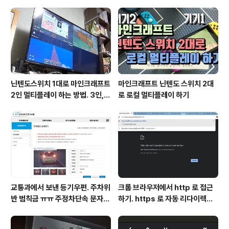
닌텐도스위치 1대로 마인크래프트
마인크래프트 닌텐도 스위치 2대
2인 멀티플레이 하는 방법. 3인, 4
로 로컬 멀티플레이 하기
인도 가능!
교통과에서 보낸 등기우편. 주차위
크롬 브라우저에서 http 로 접근
반 범칙금 ㅠㅠ 주정차단속 문자알
하기. https 로 자동 리다이렉트
림 서비스 신청
방지