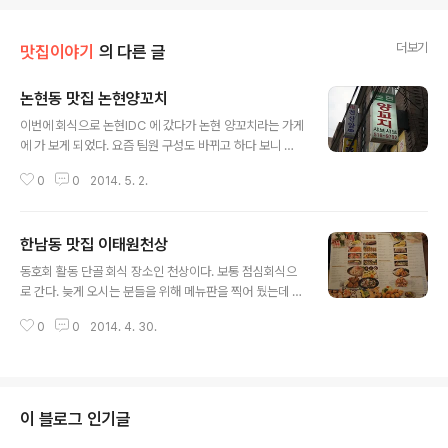
더보기
맛집이야기
의 다른 글
논현동 맛집 논현양꼬치
글 내용
이번에 회식으로 논현IDC 에 갔다가 논현 양꼬치라는 가게
에 가 보게 되었다. 요즘 팀원 구성도 바뀌고 하다 보니 회
식에도 새로운 시도가! 아마 회식하러 강 건너 가본 건 팀에
0
0
2014. 5. 2.
들어와서 처음이 아니었을 까. 논현IDC 에서 걸어서 갔는
데 생각보다 꽤 오래 걸렸다;; 드디어 보이는 간판 요즘 해
가 길어져서 7시가 다 되어 가는데 아직 밝다. 생각보다 저
한남동 맛집 이태원천상
렴한 가격의 음식 들. 한남동, 이태원 물가에 익숙해 져 버
글 내용
린 건지 생각 보다 싸다는 생각이 들었다. 이런들 저런들 꼬
동호회 활동 단골 회식 장소인 천상이다. 보통 점심회식으
치집에서는 역시 꼬치가 주인공 소스랑 기타 반찬(?) 들이
로 간다. 늦게 오시는 분들을 위해 메뉴판을 찍어 뒀는데 잘
나왔음. 하지만 내 관심사는 아님 찍어 먹으라고 고춧가루
보일런지 모르겠다. 보통 점심회식으로 오면 돈까스정식을
같은 가루를 줌. 이런저런 것들이 섞여 있는 듯 하다. 불 대
0
0
2014. 4. 30.
먹는 편인데 이번에는 다른 걸 시켜 보기로 하였다. 이번 선
령이오~ 꼬치가 나왔다. 이건 메뉴에 있던 것들 중 "양꼬
택은 가츠동(돈까스덮밥)정식 이다. 결국 돈까스가 들어간
치" 이..
음식이다. 정말 두꺼운 고기가 듬뿍 들어가 있다. 푸짐하고
맛있다. 치킨가라아게이다. 가라아게는 튀김옷을 거의 입
히지 않은 튀김을 가라아게라고 부른다고 한다. 결국 닭튀
이 블로그 인기글
김. 다꼬야끼이다. 맛있다. 냠냠 ㅎ 매번 많이 시킨 거 같지