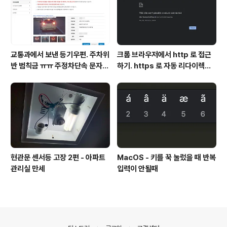
교통과에서 보낸 등기우편. 주차위
크롬 브라우저에서 http 로 접근
반 범칙금 ㅠㅠ 주정차단속 문자알
하기. https 로 자동 리다이렉트
림 서비스 신청
방지
현관문 센서등 고장 2편 - 아파트
MacOS - 키를 꾹 눌렀을 때 반복
관리실 만세
입력이 안될때
의안내