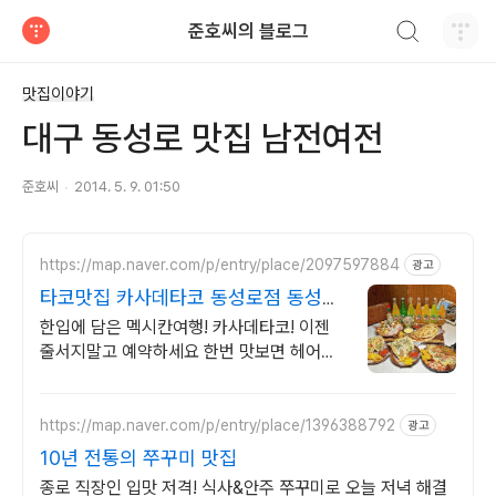
검색하기
준호씨의 블로그
티스토리
맛집이야기
대구 동성로 맛집 남전여전
준호씨
2014. 5. 9. 01:50
https://map.naver.com/p/entry/place/2097597884
광고
타코맛집 카사데타코 동성로점 동성로
타코 맛집
한입에 담은 멕시칸여행! 카사데타코! 이젠
줄서지말고 예약하세요 한번 맛보면 헤어나
올수없는 환상의 맛 이제는 줄서지말고 예약
하세요!
https://map.naver.com/p/entry/place/1396388792
광고
10년 전통의 쭈꾸미 맛집
종로 직장인 입맛 저격! 식사&안주 쭈꾸미로 오늘 저녁 해결