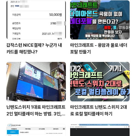
않으면서 맛있게 배터지게 먹고 나오게 되는 곳이다. 이태
원천상 한남점인데 한남동이 이태원이랑 가까워서 이름만
들으면 이태원인거 같다. 다음에는 또 무엇을 먹어 볼까?
갑작스런 NICE결제? 누군가 내
마인크래프트 - 용암과 물로 네더
카드를 해킹했나?
포탈 만들기
닌텐도스위치 1대로 마인크래프트
마인크래프트 닌텐도 스위치 2대
2인 멀티플레이 하는 방법. 3인, 4
로 로컬 멀티플레이 하기
인도 가능!