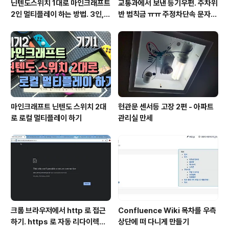
닌텐도스위치 1대로 마인크래프트
교통과에서 보낸 등기우편. 주차위
2인 멀티플레이 하는 방법. 3인, 4
반 범칙금 ㅠㅠ 주정차단속 문자알
인도 가능!
림 서비스 신청
마인크래프트 닌텐도 스위치 2대
현관문 센서등 고장 2편 - 아파트
로 로컬 멀티플레이 하기
관리실 만세
크롬 브라우저에서 http 로 접근
Confluence Wiki 목차를 우측
하기. https 로 자동 리다이렉트
상단에 떠 다니게 만들기