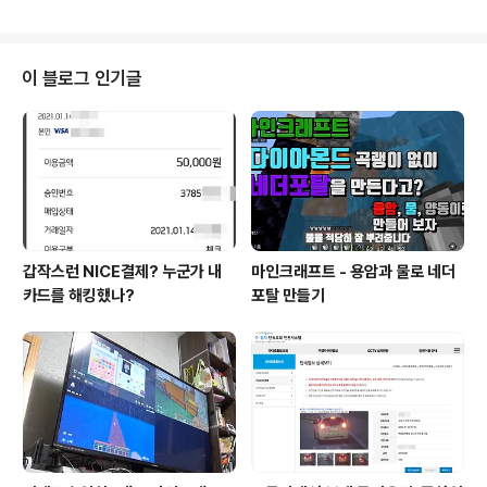
다니다가 지나가는 길 포탈 해킹 하는 정도? 위치는 http://
www.ingress.com/intel?ll=37.579358,127.0953
77&z=18 이다. 포탈 신청 할 때 위치 조정 방법도 모르던
때였는지 귀찮아서 대충 신청 했었는지 모르겠지만 위치가
이 블로그 인기글
사진 찍은 위치 그대로이다. 드디어 Seer 1 마지막 메달을
획득하려면 5,000개나 등록 성공 해야 된다니... 하루에
한 개씩 신청 해서 100% 승인 나도 10년 이상;;
갑작스런 NICE결제? 누군가 내
마인크래프트 - 용암과 물로 네더
카드를 해킹했나?
포탈 만들기