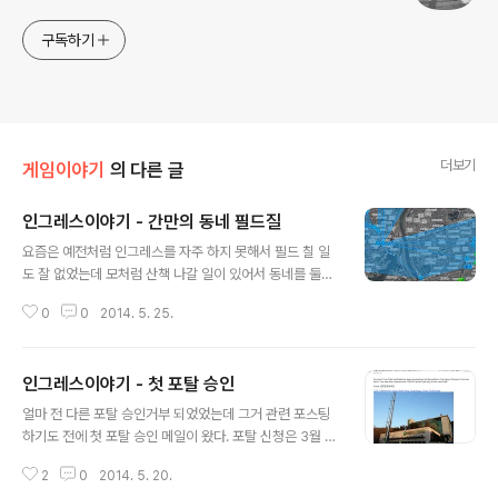
구독하기
더보기
게임이야기
의 다른 글
인그레스이야기 - 간만의 동네 필드질
글 내용
요즘은 예전처럼 인그레스를 자주 하지 못해서 필드 칠 일
도 잘 없었는데 모처럼 산책 나갈 일이 있어서 동네를 둘러
보게 되었다. 결과물~ 계획 없이 나간 거라 Before & Aft
0
0
2014. 5. 25.
er 를 정리 하긴 어렵다. 이번 필드의 주요 거점인 애벌레
포탈 여기랑 연결 많이 하다 보니 포탈키를 다 써서 다시 채
굴~ 두 번째 캡슐 습득! 유용한 키 보관 및 파밍 용도로 사
인그레스이야기 - 첫 포탈 승인
용 가능 할 듯 하다. 경험치 현황 이제 올림픽 공원 한번만
글 내용
갔다 오면 레벨10 될 거 같긴 하지만 거기까지 가볼 여유는
얼마 전 다른 포탈 승인거부 되었었는데 그거 관련 포스팅
없음 ㅜ.ㅜ 랭킹 오옷? 생각 외로 랭킹이 꽤 높음. 면목, 상
하기도 전에 첫 포탈 승인 메일이 왔다. 포탈 신청은 3월 2
봉, 회기 필드의 효과 인 듯. 저녁에 한번 돌고 왔기 때문에
일에 했었다. 두 달 반 전이다. 이 당시만 해도 인그레스를
체크포인트 시간이 지나면 랭킹이 좀 바뀔 수도 있다. 체크
2
0
2014. 5. 20.
본격적으로 하기 전이었다. 중랑문화체육관에 수영 하러
포인트 마다 랭킹이 바뀌기 때문에 이번 주 사이..