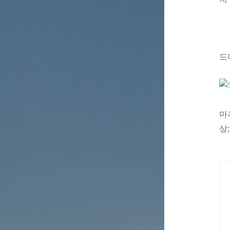
드디
마
상;