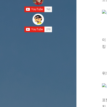
이
킹
위
포
치