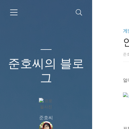
게
준
준호씨의 블로
그
얼
준호씨
포