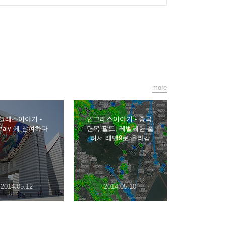
more
그레스이야기 -
인그레스이야기 - 중곡,
maly 에 참여하다
면목 필드, 레벨제한 풀
려서 레벨9로 올라감
2014.05.12
2014.05.10