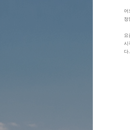
어
정
요
시
다.