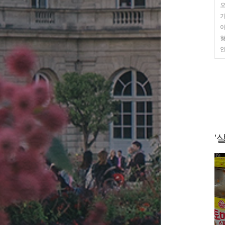
오
가
형
안
'