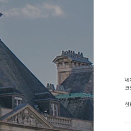
네
코
한