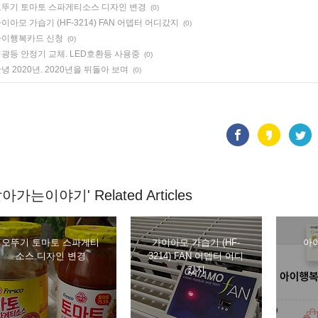
뚜기 토마토 스파게티소스 디자인 변경
(0)
이아모 가습기 (HF-3214) FAN 어뎁터 어디갔지
(0)
아이행복카드 신청
(0)
광등 안정기 교체. LED호환등 사용중
(0)
녕 2020년. 2020년을 뒤돌아 보며
(0)
살아가는이야기' Related Articles
오뚜기 토마토 스파게티
가이아모 가습기 (HF-
아
소스 디자인 변경
3214) FAN 어뎁터 어디
갔지