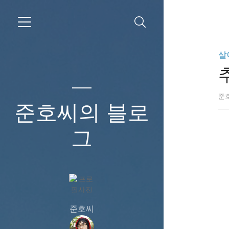
살
준
준호씨의 블로
그
준호씨