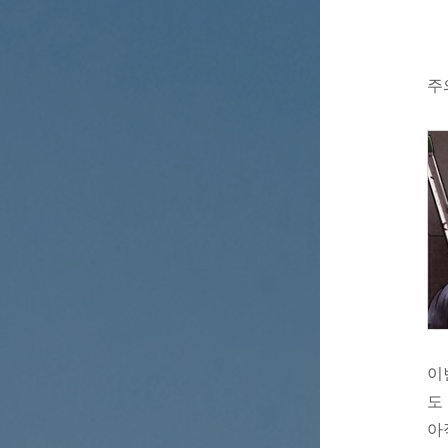
주
이
도
아