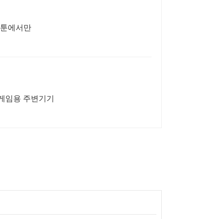
 봄툰에서만
/게임용 주변기기