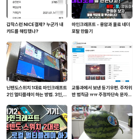
갑작스런 NICE결제? 누군가 내
마인크래프트 - 용암과 물로 네더
카드를 해킹했나?
포탈 만들기
닌텐도스위치 1대로 마인크래프트
교통과에서 보낸 등기우편. 주차위
2인 멀티플레이 하는 방법. 3인, 4
반 범칙금 ㅠㅠ 주정차단속 문자알
인도 가능!
림 서비스 신청