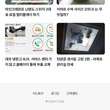
마인크래프트 닌텐도 스위치 2대
이마트 수박 사이즈 단위 D 는 무
로 로컬 멀티플레이 하기
엇일까?
대우 냉장고 A/S. 서비스 센터 가
현관문 센서등 고장 2편 - 아파트
지 않고 홈페이지 통해 부품 교체
관리실 만세
의안내
티스토리
로그인
고객센터
© Daum Corp.