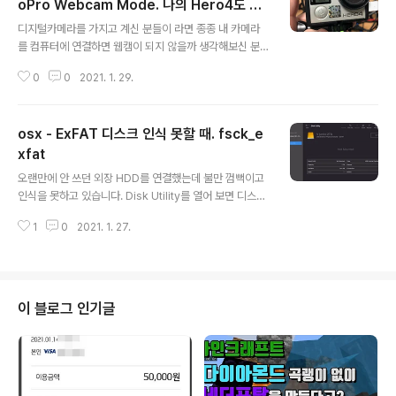
oPro Webcam Mode. 나의 Hero4도 될
글 내용
까?
디지털카메라를 가지고 계신 분들이 라면 종종 내 카메라
를 컴퓨터에 연결하면 웹캠이 되지 않을까 생각해보신 분
들이 많을 겁니다. 하지만 대부분의 디지털카메라들은 컴
0
0
2021. 1. 29.
퓨터에 연결한다고 웹캠이 되지는 않습니다. 그나마 HDMI
output을 지원하는 카메라는 캡처보드를 이용해서 웹캠처
럼 활용할 수 있지만 번거롭습니다. 된다고 해도 카메라 정
osx - ExFAT 디스크 인식 못할 때. fsck_e
보가 HDMI로 전송되어 버리는 카메라들은 웹캠으로 사용
하기 애매해집니다. 그런데 액션캠으로 유명한 고프로는
xfat
글 내용
자체적으로 웹캠 모드라는 것을 지원하고 있습니다. 이 기
오랜만에 안 쓰던 외장 HDD를 연결했는데 불만 껌뻑이고
능을 이용하면 별다른 장비가 없더라도 웹캠으로 활용할
인식을 못하고 있습니다. Disk Utility를 열어 보면 디스크
수 있겠습니다. 고프로 공식 홈페이지의 글에 의하면 GoP
를 인식하긴 했지만 마운트가 아직 안 된 상태입니다. 이런
ro Hero4~9 모델에서 웹캠 모드를 지원한다고 합니다.
1
0
2021. 1. 27.
경우 보통은 오랜 시간 기다려 주면 됩니다. 디스크 용량이
일단 최신 카메라 펌웨어를 사용하라고 합니..
나 속도에 따라 달라지겠지만 대충 5~10분 정도 기다리면
정상화가 되는 거 같습니다. fsck_exfat프로세스가 돌면
서 자동으로 디스크를 복구시켜 주는 중입니다. $ ps aux
ww | grep fsck root 42312 5.4 0.0 6636356 144
이 블로그 인기글
08 ?? U 12:16AM 0:04.38 /System/Library/Filesy
stems/exfat.fs/Contents/Resources/./fsck_exfat
-y /dev/rdisk2s1 시간이 좀 지나..