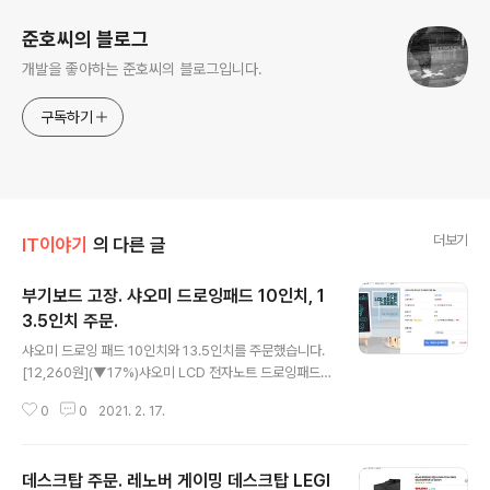
준호씨의 블로그
개발을 좋아하는 준호씨의 블로그입니다.
구독하기
더보기
IT이야기
의 다른 글
부기보드 고장. 샤오미 드로잉패드 10인치, 1
3.5인치 주문.
글 내용
샤오미 드로잉 패드 10인치와 13.5인치를 주문했습니다.
[12,260원](▼17%)샤오미 LCD 전자노트 드로잉패드
빠른 배송 믿을 수 없는 쇼핑 찬스! 샤오미 LCD 전자노트
0
0
2021. 2. 17.
드로잉패드 빠른 배송:사무용품 / 문구류 싱가폴, 일본, 한
국, 미국 등 전 세계의 신상품, 최신 트렌드 및 인기 상품을
놀라운 가격에 만나세요! www.qoo10.com 요즘은 다들
데스크탑 주문. 레노버 게이밍 데스크탑 LEGI
한 번쯤은 보셨을 제품일 건데요. 이런 형식의 제품은 아마