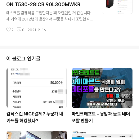
도 부기 보드(boobie board)가 오리지널일 건데요. 전자
ON T530-28ICB 90L300MWKR
글 내용
잉크 방식의 메모장입니다. 눌린 부분에 초록색으로 나타
데스크톱 컴퓨터를 구입한지는 꽤 오랜만인 거 같습니다.
나고 버튼을 눌러서 한 번에 지울 수 있습니다. 예전에는 부
제 기억에 2012년에 용산에서 부품을 사다가 조립한 이후
기 보드는 비싼 편이었고 구하기도 어려웠습니다. 어느 날
로 제가 쓸 데스크톱을 구입한 건 처음입니다. 이번에는 직
코스트코에서 저렴하게 팔기 시작해서 구입을 해서 사용했
2
0
2021. 2. 16.
접 조립하지는 않았고 완제품 컴퓨터로 구입했습니다. 직
었..
접 조립하기에는 공부할 게 많더군요. 그래픽 카드 정보 조
사하는데도 오랜 시간이 걸리더군요. CPU 까지는 그럭저
럭 찾아봤는데 메인보드, 메모리, SSD 등을 다 조사해서
하나하나 구입하는 거도 번거롭겠더군요. 그리고 중요한
이 블로그 인기글
건 완제품 컴퓨터 가격이 제가 직접 조립하는 거보다 저렴
할 거 같았습니다. 게다가 기능도 더 많고요. 구입한 모델은
레노버 게이밍 데스크톱 LEGION T530-28ICB 90L3
00MWKR (i5-9400F) 램 16GB입니다. 쿠팡 구매 링
크: https://..
갑작스런 NICE결제? 누군가 내
마인크래프트 - 용암과 물로 네더
카드를 해킹했나?
포탈 만들기