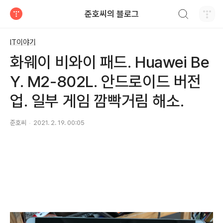
검색하기
준호씨의 블로그
티스토리
IT이야기
화웨이 비와이 패드. Huawei Be
Y. M2-802L. 안드로이드 버전
업. 일부 게임 깜빡거림 해소.
준호씨
2021. 2. 19. 00:05