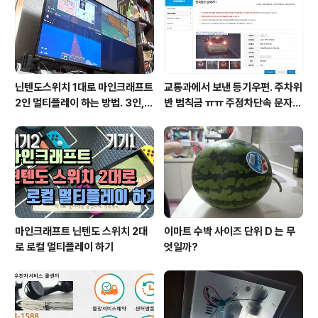
닌텐도스위치 1대로 마인크래프트
교통과에서 보낸 등기우편. 주차위
2인 멀티플레이 하는 방법. 3인, 4
반 범칙금 ㅠㅠ 주정차단속 문자알
인도 가능!
림 서비스 신청
마인크래프트 닌텐도 스위치 2대
이마트 수박 사이즈 단위 D 는 무
로 로컬 멀티플레이 하기
엇일까?