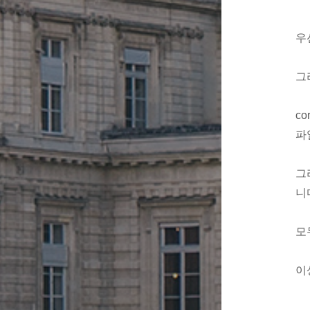
우
그
c
파
그
니
모
이