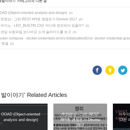
개발이야기
' 카테고리의 다른 글
OAD (Object-oriented analysis and design)
(0)
천영상 - 그런 REST API로 괜찮은가 Deview 2017
(0)
두이노 - LED_BUILTIN 13은 어디에 정의되어 있을까?
(0)
코딩 뇌컴파일 눈디버깅 소개 슬라이드를 보고
(0)
ocker-compose - docker.credentials.errors.InitializationError: docker-credential-gcl
 해결
(0)
발이야기' Related Articles
OOAD (Object-oriented
추천영상 - 그런 REST
아두이노
analysis and design)
API로 괜찮은가 Deview
13은
2017