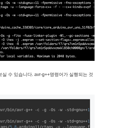
실 수 있습니다. avr-g++명령어가 실행되는 것
avr/bin/avr-g++ -c -g -Os -w -std=gnu++
11
 -fpermissive -
avr/bin/avr-g++ -c -g -Os -w -std=gnu++
11
 -fpermissive -
tags/
5.8
-arduino11/ctags -u --language-force=c++ -f - --