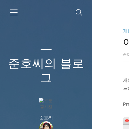
개
준
준호씨의 블로
그
개
드
Pr
준호씨