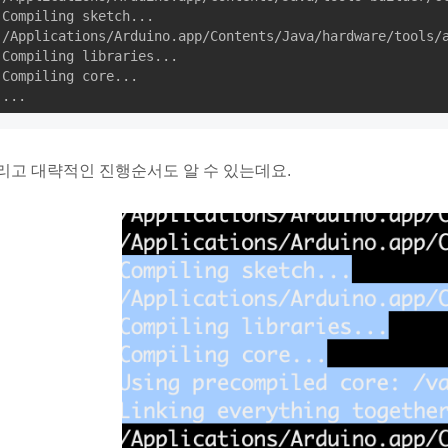
Compiling sketch...

/Applications/Arduino.app/Contents/Java/hardware/tools/
Compiling libraries...

Compiling core...

...
리고 대략적인 진행순서도 알 수 있는데요.