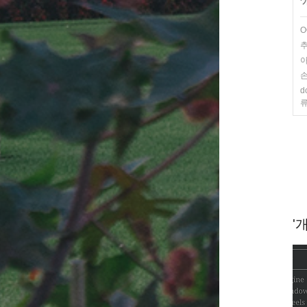
'
O
추
아
손
d
류
'개