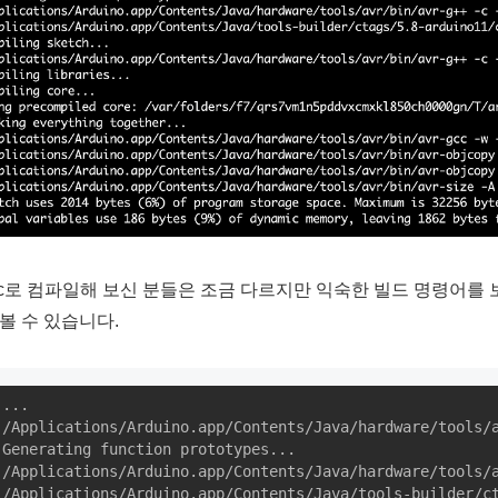
cc로 컴파일해 보신 분들은 조금 다르지만 익숙한 빌드 명령어를 보
 볼 수 있습니다.
...

/Applications/Arduino.app/Contents/Java/hardware/tools/
Generating function prototypes...

/Applications/Arduino.app/Contents/Java/hardware/tools/
/Applications/Arduino.app/Contents/Java/tools-builder/c