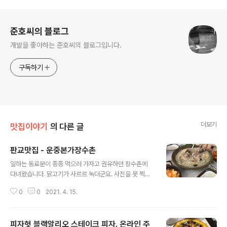
로그 정보
준호씨의 블로그
개발을 좋아하는 준호씨의 블로그입니다.
구독하기
더보기
맛집이야기
의 다른 글
판교맛집 - 운중본가장수촌
글 내용
일하는 동료분이 종종 먹으러 가자고 권유하던 장수촌에
다녀왔습니다. 닭고기가 사르르 녹더군요. 사진을 못 찍었
는데 항아리에 담겨 있던 누룽지탕도 고소하니 맛있었습니
0
0
2021. 4. 15.
다. 갓김치에 대해서 많이 적혀 있던데 사실 저는 반찬은 잘
안 먹는 편이라 갓김치는 있는지도 몰랐네요. 오히려 겉절
이가 눈에 띄어서 좀 먹었는데 겉절이가 참 맛있었습니다.
피자헛 블랙알리오 스테이크 피자. 온라인 주
맛집으로 소개해 줄 만하더군요. 다음에 가족들과 한 번 더