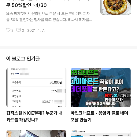
방문해 봐야겠습니다. 조리 시간이 좀 걸리니 도착하기 10
문 50%할인 ~4/30
글 내용
분 정도 전에 전화로 예약해 두고 가면 좀 더 빨리 먹을 수
요즘 피자헛에서 온라인으로 주문 시 모든 프리미엄 피자
있습니다. 운중본가장수촌 경기 성남시 분당구 석운로 42
를 50% 할인하는 행사를 하고 있습니다. 비싸서 피자를
2 (운중동 397-1) place.map.kakao.com
자주 사 먹지는 못하지만 50% 할인하면 부담이 많이 줄어
2
0
2021. 4. 7.
듭니다. 물론 직접 찾아와야 되지만 가게가 집과 가까운 편
이라 주문하고 금방 가져올 수 있습니다 :) 가게 밖에도 온
라인 주문 시 50% 할인한다는 문구가 붙어있습니다. 지난
번에 블랙 알리오 스테이크 피자 시켜먹고 맛있어서 이번
에도 시켜보았습니다. 달달한 스테이크 소스 맛이 좋더라
이 블로그 인기글
고요. 지난번엔 블랙 알리오 에지를 1,000원 더 주고 선택
했었고 이번에는 리치골드 에지로 했습니다. 둘 다 맛있는
데 블랙 알리오 에지가 더 잘 어울리는 거 같네요. 제가 3조
각, 아내가 2조각, 둘째 아이는 겉에 빵 부분 먹고 각자 작
은 컵라면 하나씩 먹었네요..
갑작스런 NICE결제? 누군가 내
마인크래프트 - 용암과 물로 네더
카드를 해킹했나?
포탈 만들기