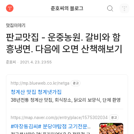
검색하기
준호씨의 블로그
티스토리
맛집이야기
판교맛집 - 운중농원. 갈비와 함
흥냉면. 다음에 오면 산책해보기
준호씨
2021. 4. 23. 23:55
http://mp.blueweb.co.kr/netga
광고
청계산 맛집 청계냇가집
38년전통 청계산 맛집, 회식장소, 닭오리 보양식, 단체 환영
https://map.naver.com/p/entry/place/1575302034
광고
#마장동김씨# 분당야탑점 고기전문
제단사가 구워주는집