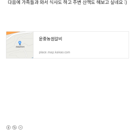
다음에 가족들과 와서 식사도 하고 주변 산책도 해보고 싶네요 :)
운중농원갈비
place.map.kakao.com
(새창열림)