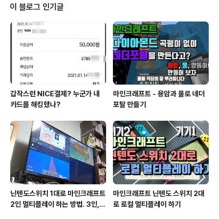
되었기 때문입니다. 1번 3번 포트가 충전이 잘 안되었고 유
이 블로그 인기글
난히 1번이 더 심했던 거 같습니다. 1번 포트에 충전을 연결
해 두고 자고 일어나면 아침에 기기가 충전이 되어 있는 게
아니고 오히려 꺼져있었습니다. 저의 아이폰 X와 화웨이
태블릿에서 그런 모습을 목격했고요. 다른 포트에 연결하
면 충전이 되긴 되..
갑작스런 NICE결제? 누군가 내
마인크래프트 - 용암과 물로 네더
카드를 해킹했나?
포탈 만들기
닌텐도스위치 1대로 마인크래프트
마인크래프트 닌텐도 스위치 2대
2인 멀티플레이 하는 방법. 3인, 4
로 로컬 멀티플레이 하기
인도 가능!