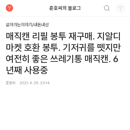
검색하기
준호씨의 블로그
티스토리
살아가는이야기/내돈내산
매직캔 리필 봉투 재구매. 지알디
마켓 호환 봉투. 기저귀를 뗏지만
여전히 좋은 쓰레기통 매직캔. 6
년째 사용중
준호씨
2021. 4. 25. 23:14