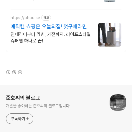
송, 30일 반품! 매직캔 휴지통으로 악취 고민
해결!
https://ohou.se
광고
매직캔 쇼핑은 오늘의집! 첫구매라면
최대 2만원 할인
인테리어부터 리빙, 가전까지. 라이프스타일
슈퍼앱 하나로 끝!
(새창열림)
로그 정보
준호씨의 블로그
개발을 좋아하는 준호씨의 블로그입니다.
구독하기