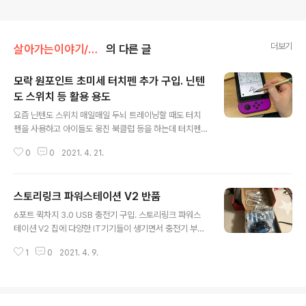
더보기
살아가는이야기/내돈내산
의 다른 글
모락 원포인트 초미세 터치펜 추가 구입. 닌텐
도 스위치 등 활용 용도
글 내용
요즘 닌텐도 스위치 매일매일 두뇌 트레이닝할 때도 터치
펜을 사용하고 아이들도 웅진 북클럽 등을 하는데 터치펜
을 사용하다 보니 터치펜이 금방 금방 닳아 버립니다. 매일
0
0
2021. 4. 21.
매일 두뇌 트레이닝 터치펜이 괜찮긴 한데 마트에 가도 안
보이고 구하기가 쉽지 않더군요. 그래서 쿠팡에서 "모락 원
포인트 초미세 터치펜"이라는 제품을 구입해서 사용하고
스토리링크 파워스테이션 V2 반품
있는데요. 쿠팡 구매 링크: coupa.ng/bSmulg (이 링크
글 내용
를 통해 구입하면 저에게 약간의 이익이 생깁니다) 모락 원
6포트 퀵차지 3.0 USB 충전기 구입. 스토리링크 파워스
포인트 초미세 터치펜 COUPANG www.coupang.co
테이션 V2 집에 다양한 IT기기들이 생기면서 충전기 부족
m 양쪽으로 터치펜을 사용할 수 있는데요. 뾰족한 부분이
사태가 벌어지고 있습니다. IT기기뿐 아니라 손풍기라던지
글씨 쓰기에 괜찮더군요. 매일매일 두뇌 트레이닝의 스토
1
0
2021. 4. 9.
마사지기라던지 여러 휴대용 기기들의 충전도 USB로 하
쿠를 플레이할 때 잘 이용하고 있습니다. 그런데 이제 다른
다 보니 거실이 점점 충전기와 충 junho85.pe.kr 지난번
터치펜들은 다들 수명을 다..
에 구입했던 스토리링크 파워스테이션 V2는 결국 반품 처
리했습니다. 일부 포트에서 충전이 잘 안 되는 증상이 발견