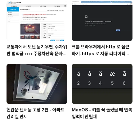
교통과에서 보낸 등기우편. 주차위
크롬 브라우저에서 http 로 접근
반 범칙금 ㅠㅠ 주정차단속 문자알
하기. https 로 자동 리다이렉트
림 서비스 신청
방지
현관문 센서등 고장 2편 - 아파트
MacOS - 키를 꾹 눌렀을 때 반복
관리실 만세
입력이 안될때