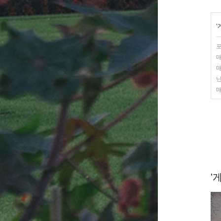
'
포
매
매
닌
매
'게