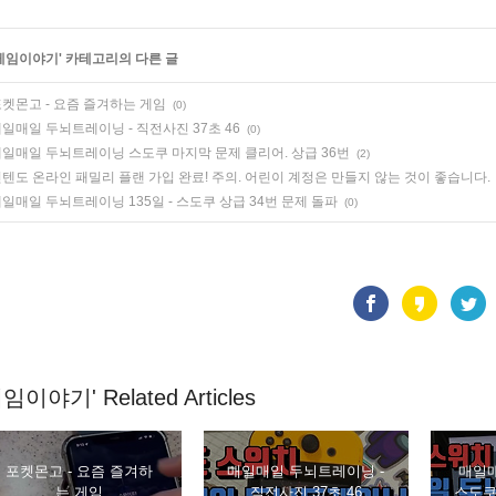
게임이야기
' 카테고리의 다른 글
켓몬고 - 요즘 즐겨하는 게임
(0)
일매일 두뇌트레이닝 - 직전사진 37초 46
(0)
일매일 두뇌트레이닝 스도쿠 마지막 문제 클리어. 상급 36번
(2)
텐도 온라인 패밀리 플랜 가입 완료! 주의. 어린이 계정은 만들지 않는 것이 좋습니다.
일매일 두뇌트레이닝 135일 - 스도쿠 상급 34번 문제 돌파
(0)
임이야기' Related Articles
포켓몬고 - 요즘 즐겨하
매일매일 두뇌트레이닝 -
매일
는 게임
직전사진 37초 46
스도쿠