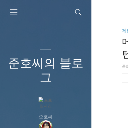
게
텐
준호씨의 블로
준
그
준호씨