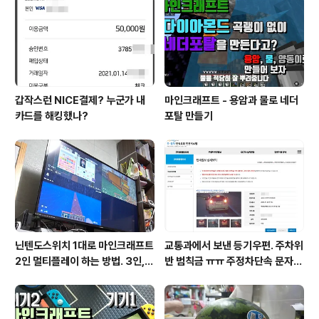
하나 더 사용하고, 안방에서도 사용하기 위해 2개를 더 구
입했습니다. 참고로 ZX-5U06T 충전기의 제조사는..
갑작스런 NICE결제? 누군가 내
마인크래프트 - 용암과 물로 네더
카드를 해킹했나?
포탈 만들기
닌텐도스위치 1대로 마인크래프트
교통과에서 보낸 등기우편. 주차위
2인 멀티플레이 하는 방법. 3인, 4
반 범칙금 ㅠㅠ 주정차단속 문자알
인도 가능!
림 서비스 신청