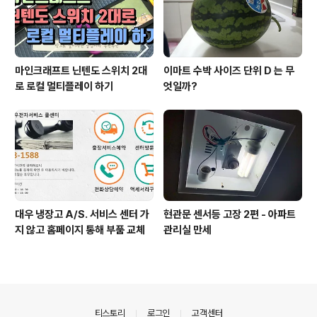
마인크래프트 닌텐도 스위치 2대
이마트 수박 사이즈 단위 D 는 무
로 로컬 멀티플레이 하기
엇일까?
대우 냉장고 A/S. 서비스 센터 가
현관문 센서등 고장 2편 - 아파트
지 않고 홈페이지 통해 부품 교체
관리실 만세
의안내
티스토리
로그인
고객센터