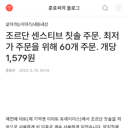
검색하기
준호씨의 블로그
티스토리
살아가는이야기/내돈내산
조르단 센스티브 칫솔 주문. 최저
가 주문을 위해 60개 주문. 개당
1,579원
준호씨
2023. 5. 15. 00:14
예전에 마트(제 기억엔 이마트 트레이더스)에서 조르단 칫솔을 처
음으로 사용하게 된 이후로 계속 사용하게 되었습니다. 양치질에