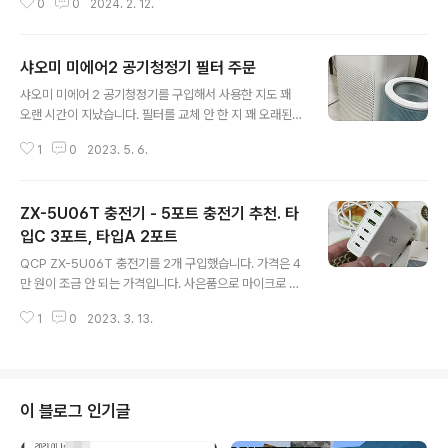
0
0
2024. 2. 12.
를 통해 구입하면 저에게 약간의 이익이 생깁니다) 이전에
주로 먹었던 우유부터 쿠팡 곰곰 편안하게 소화되는 우유
로 전환해 가는 과정에 대해 정리해 봅니다. 이전에 주로 사
샤오미 미에어2 공기청정기 필터 주문
먹던 우유 - 이마트 트레이더스 우유 꽤 오랜 기간 집에서
글 내용
먹던 우유는 이마트 트레이더스에서 판매하는 마이밀크 2.
샤오미 미에어 2 공기청정기를 구입해서 사용한 지도 꽤
4L였습니다. 1주일에 보통 4개 정도를 사 먹었습니다. 가
오랜 시간이 지났습니다. 필터를 교체 안 한 지 꽤 오래된
격은 100ml당 237원으로 저렴한 편입니다. 이마트 트레
거 같고 오히려 청정기를 돌리면 공기가 더 안 좋아지는 느
이더스에 1주일에 한 번 정도는 가는 편이었기에 가는 겸
1
0
2023. 5. 6.
낌이라 얼마 전부터 사용하고 있지 않았습니다. 필터 구매
대량으로 구입해 오기 좋았습니다. 최저가 우유는 이마트
가 귀찮아서 미루고 있다가 오늘에서야 주문을 하게 되었
노브..
습니다. 일단 사용하고 있지 않은 상태라 필터를 미리 분리
ZX-5U06T 충전기 - 5포트 충전기 추천. 타
했습니다. 잘 기억은 안 나지만 최근에 사용했던 필터는 호
환필터였던 거 같습니다. 얼마 전까지 호흡기 질환으로 고
입C 3포트, 타입A 2포트
글 내용
생했었는데 괜스레 필터 때문인가 싶은 생각도 듭니다. 공
QCP ZX-5U06T 충전기를 2개 구입했습니다. 가격은 4
기청정기 모델명도 다시 확인해 보았습니다. 2017년에 제
만 원이 조금 안 되는 가격입니다. 사은품으로 마이크로 B
조된 모델이니 그때 즈음 구입했었을 거 같습니다. 예전 모
케이블도 줍니다. 마이크로 B 케이블은 요즘은 점점 쓸 일
델이라 필터의 RFID 인식 기능 같은 건 없습니다. 안쪽에
1
0
2023. 3. 13.
이 없어지고 있긴 한데 그래도 가끔 필요할 때가 생기긴 합
먼지가 제법 쌓여 있습니다. 필..
니다. 요즘은 점점 TypeC가 대세가 되어가고 있는 거 같
습니다. 쿠팡 구매 링크: https://link.coupang.com/a/
RTFJP (이 링크를 통해 구입하면 저에게 약간의 이익이
생깁니다) 작년에 쿠팡에서 만듦 ZX-5U06T 충전기를 구
이 블로그 인기글
입해서 사용해 보니 괜찮아서 4개 정도 구입해서 회사, 아
이들 방, 거실, 작업실에 두고 사용했었는데요. 작업실에서