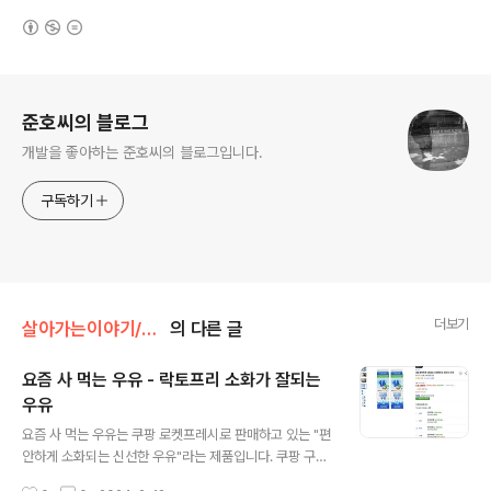
(새창열림)
로그 정보
준호씨의 블로그
개발을 좋아하는 준호씨의 블로그입니다.
구독하기
더보기
살아가는이야기/내돈내산
의 다른 글
요즘 사 먹는 우유 - 락토프리 소화가 잘되는
우유
글 내용
요즘 사 먹는 우유는 쿠팡 로켓프레시로 판매하고 있는 "편
안하게 소화되는 신선한 우유"라는 제품입니다. 쿠팡 구매
링크: https://link.coupang.com/a/bqes3B (이 링크