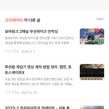
더보기
크리에이터
의 다른 글
보야링크 2채널 무선마이크 언박싱
글 내용
동호회에서 구입한 마이크를 언박싱할 기회가 있어 언박싱
영상을 촬영해 보았습니다. 언박싱을 하고 잠깐 사용해 보
았는데 꽤 괜찮았습니다. 좀 더 사용해 보고 괜찮으면 개인
1
0
2024. 3. 1.
용으로도 하나 구입해 볼까 고민 중입니다. 평소 아이폰으
로 영상을 촬영하다 보면 내 목소리가 잘 녹음되지 않아서
소리를 따로 녹음해서 넣곤 했었는데요. 이 마이크를 이용
푸쉬팝 게임기 영상 제작 방법 정리. 캡컷, 포
하면 촬영하면서 목소리도 잘 녹음을 할 수 있을 거 같습니
다. 아이폰만을 이용해서 영상을 촬영할 때 녹음이 잘 안 되
토스케이프X
글 내용
는 경우는 다음과 같은 경우들이 있습니다. 말하는 방향이
오늘 영상 편집을 하나 완성해서 업로드했는데요. 요즘 어
아이폰을 향할 때와 향하지 않을 때 소리의 크기 차이가 생
떻게 영상을 제작하고 있는지 제작방식 스냅숏 겸 기록을
깁니다. 아이폰과 거리가 멀어지면 녹음이 잘 되지 않습니
남겨봅니다. 촬영 - 아이폰과 Ulanz Vijim-LS24 암 스탠
다. 하지만 내 몸에 부착하는 마이크를 사용한다면 이 문제
1
0
2023. 6. 25.
드 촬영은 아이폰 12를 이용하였습니다. 아이폰에서 촬
들이 해결됩니다. 유선 마이크를 ..
영하면 편집과 업로드를 바로 할 수 있기 때문에 매우 편리
합니다. 항공샷 방식으로 위에서 아래를 바라보는 방식을
2023-2 프리미어프로 업데이트 - 자동 톤
사용하여 촬영을 하였는데요. 예전에는 언박싱 영상을 찍