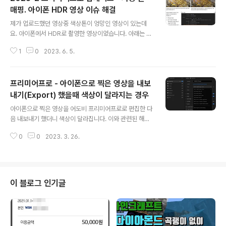
을 때 삼각대를 이용했었는데요. 각도를 맞추기가 어려웠
매핑. 아이폰 HDR 영상 이슈 해결
글 내용
습니다. 확실히 암 스탠드를 이용하니 편리하였습니다. 제
제가 업로드했던 영상중 색상톤이 엉망인 영상이 있는데
가 사용하는 암 스탠드는 Ulanzi 사의 Vijim-LS24인데
요. 아이폰에서 HDR로 촬영한 영상이었습니다. 아래는 문
요. 사용해 보니 가성비가 꽤 좋습니다. 알리 구매 링크: htt
제의 영상입니다. 이후로는 그냥 HDR 기능을 끄고 촬영을
ps://s.click.aliexpress.com/e/_DDIudVn (이..
1
0
2023. 6. 5.
하고 있었는데요. HDR로 촬영한 영상을 편집할 때 작업 생
상 공간 설정을 잘 맞춰주면 되지만 저처럼 게으른 편집자
에게는 너무나 귀찮은 작업이었습니다. 언젠가 동영상 편
프리미어프로 - 아이폰으로 찍은 영상을 내보
집 도구들이 HDR을 쉽게 다룰 수 있게 될 때 HDR로 촬영
할지를 생각해 보기로 하였습니다. 그런데 이번에 프리미
내기(Export) 했을때 색상이 달라지는 경우
글 내용
어프로에서 자동 톤 매핑이라는 기능이 추가되었습니다.
아이폰으로 찍은 영상을 어도비 프리미어프로로 편집한 다
출처: https://helpx.adobe.com/kr/premiere-pro/
음 내보내기 했더니 색상이 달라집니다. 이와 관련된 해결
using/whats-new/2023-2.html 기능 요약 | Premie
방법들을 정리해 봅니다. HDR영상 설정 시퀀스 설정 - 시
re Pro(2023년 2월 업데이트) Premiere..
0
0
2023. 3. 26.
퀀스 설정의 경우 알아서 잘 적용됩니다. Lumetri 색상 -
좀 더 색상을 강조할 수 있지만 따로 설정해 주지 않아도 크
게 문제는 없습니다. Export (내보내기) -> Preset (사전
설정) -> "HEVC - Match Source (소스 일치) - HLG"
ㄴ 안 보이면 "More presets...(더 많은 사전 설정..)"에
이 블로그 인기글
들어가서 찾습니다. 좀 더 자세한 설명은 빠르크의 3분 강
좌 채널의 영상을 보면 도움이 됩니다. 글로 정리된 내용도
있습니다. https://www.park3min.com/823 프리미어
프로에서 아..