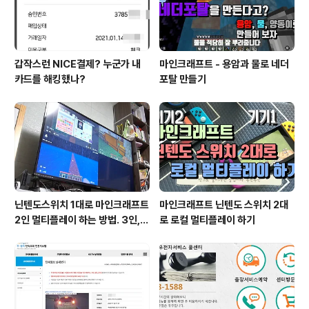
갑작스런 NICE결제? 누군가 내
마인크래프트 - 용암과 물로 네더
카드를 해킹했나?
포탈 만들기
닌텐도스위치 1대로 마인크래프트
마인크래프트 닌텐도 스위치 2대
2인 멀티플레이 하는 방법. 3인, 4
로 로컬 멀티플레이 하기
인도 가능!