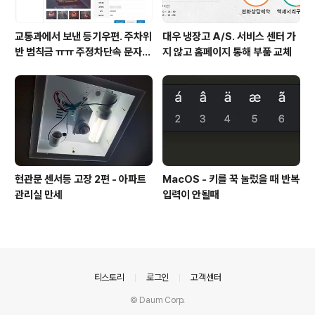
교통과에서 보낸 등기우편. 주차위
대우 냉장고 A/S. 서비스 센터 가
반 범칙금 ㅠㅠ 주정차단속 문자알
지 않고 홈페이지 통해 부품 교체
림 서비스 신청
현관문 센서등 고장 2편 - 아파트
MacOS - 키를 꾹 눌렀을 때 반복
관리실 만세
입력이 안될때
의안내
티스토리
로그인
고객센터
© Daum Corp.