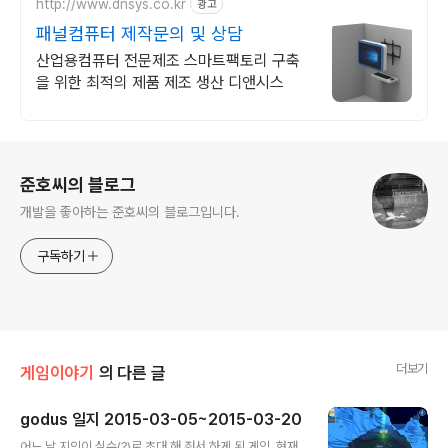
http://www.dnsys.co.kr
광고
패널컴퓨터 제작문의 및 상담
산업용컴퓨터 전문제조 스마트팩토리 구축
을 위한 최적의 제품 제조 생산 디앤시스
로그 정보
준호씨의 블로그
개발을 좋아하는 준호씨의 블로그입니다.
구독하기
더보기
게임이야기
의 다른 글
godus 일지 2015-03-05~2015-03-20
글 내용
어느 날 지인이 실수(?)로 초대 해 줘서 하게 된 게임. 현재