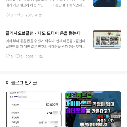
내가 가장 열심히 하는 게임이다. 그 동안 플레이 하면서 남
겨 둔 캡쳐 화면들로 일지를 좀 남겨 볼 까 한다. 2015-03
3
0
2015. 4. 21.
-05 폰에 남아 있는 이미지들을 찾다 보니 이 스크린샷이
가장 오래 된 것 같다. 거의 두 달 정도 전 상태이다. 이 곳은
Homeworld 이다. 이미 어느 정도 진도가 많이 나간 상황
클래시오브클랜 - 나도 드디어 용을 뽑는다
이다. 땅을 확장 하기 위해서는 봉화를 피워야 된다. 봉화가
글 내용
완성 되면 회색 처리 된 땅들로 진출 할 수 있게 된다. 봉화
어제 부터 용을 뽑을 수 있게 되었다. 현재 타운홀 7홀인데
에는 건축가를 보내면 알아서 열심히 짓는다. 2015-03-1
클랜전 할 때 매번 같은 번호의 상대편을 완파 하는 것이 무
0 보석이 보이면 보석을 따라 길을 파다 보면 "보물 사원"
척 어려웠지만 용을 뽑고 부터는 크게 어렵지 않은 듯 하다.
이 나온다고 하여 열심히 파는 중이었다. 산을 깍으려면 믿
0
0
2015. 1. 13.
용을 뽑고 부터 현재 까지 클랜전 3번 출격 해서 전부 별 3
음이 필요 한데 믿음이 부족해서 저만..
개다. 잘만 하면 어느 정도는 상향 공격도 가능 할 것으로
보인다.
이 블로그 인기글