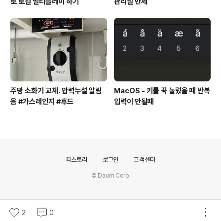
로 로컬 멀티플레이 하기
관리실 만세
주방 소화기 교체. 압력누설 알림
MacOS - 키를 꾹 눌렀을 때 반복
음 #가스레인지 #후드
입력이 안될때
의안내
티스토리
로그인
고객센터
© Daum Corp.
2
0