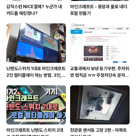
갑작스런 NICE결제? 누군가 내
마인크래프트 - 용암과 물로 네더
카드를 해킹했나?
포탈 만들기
닌텐도스위치 1대로 마인크래프트
교통과에서 보낸 등기우편. 주차위
2인 멀티플레이 하는 방법. 3인, 4
반 범칙금 ㅠㅠ 주정차단속 문자알
인도 가능!
림 서비스 신청
마인크래프트 닌텐도 스위치 2대
현관문 센서등 고장 2편 - 아파트