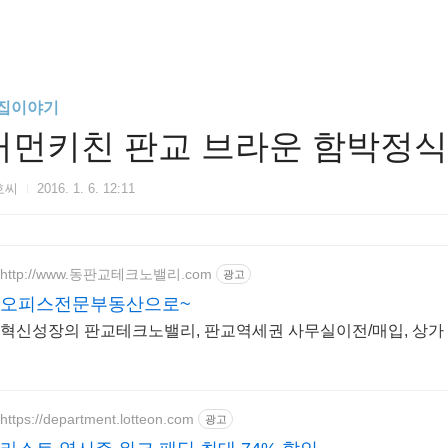
집이야기
커먼키친 판교 브라운 함박정식
호씨
2016. 1. 6. 12:11
http://www.동판교테크노밸리.com
광고
오피스전문부동산으로~
혁신성장의 판교테크노밸리, 판교역세권 사무실이전/매입, 상가
https://department.lotteon.com
광고