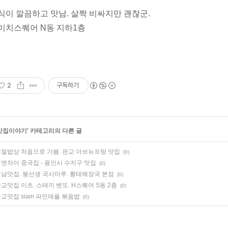
식이 깔끔하고 맛남. 살짝 비싸지만 괜찮군.
이치스퀘어 N동 지하1층
2
구독하기
맛집이야기
' 카테고리의 다른 글
절밥상 처음으로 가봄. 판교 아브뉴프랑 맛집
(0)
엔차이 중국집 - 용인시 수지구 맛집
(0)
남맛집. 봉선생 국시마루. 황태해장국 본점
(0)
교맛집 이츠. 스테끼 벤또. H스퀘어 S동 2층
(0)
교맛집 siam 파인애플 볶음밥
(0)