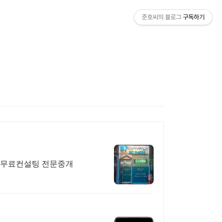
준호씨의 블로그
구독하기
 무료컨설팅 전문중개