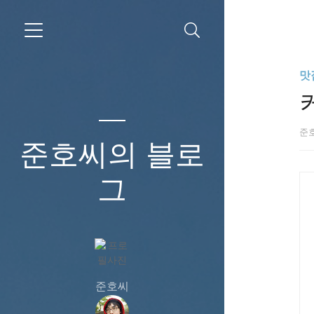
맛
준
준호씨의 블로
그
준호씨