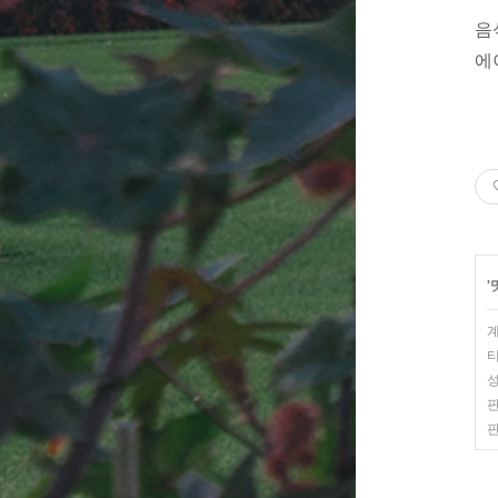
음
에
'
계
티
성
판
판