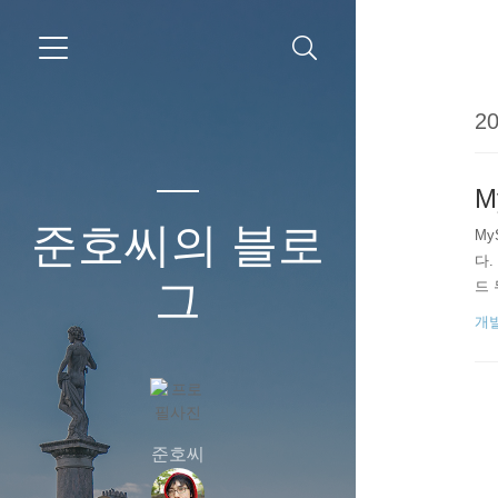
20
M
준호씨의 블로
My
다.
그
드 
개
준호씨