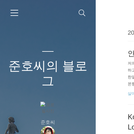
20
안
준호씨의 블로
저의
하고
그
한일
몬향
다.
살
가로
를 
K
준호씨
L