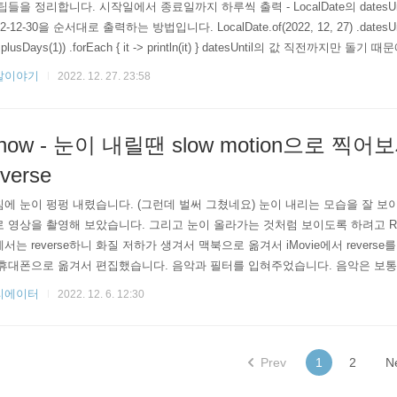
팁들을 정리합니다. 시작일에서 종료일까지 하루씩 출력 - LocalDate의 datesUnti
2-12-30을 순서대로 출력하는 방법입니다. LocalDate.of(2022, 12, 27) .datesUntil(
.plusDays(1)) .forEach { it -> println(it) } datesUntil의 값 직전까지만 돌기
 더해주어야 합니다. 출력결과입니다. println으로 출력해서 한 줄에 하나씩 출력됩니
발이야기
2022. 12. 27. 23:58
2-28 202..
now - 눈이 내릴땐 slow motion으로 찍어보세
everse
에 눈이 펑펑 내렸습니다. (그런데 벌써 그쳤네요) 눈이 내리는 모습을 잘 보
 영상을 촬영해 보았습니다. 그리고 눈이 올라가는 것처럼 보이도록 하려고 Rev
o에서는 reverse하니 화질 저하가 생겨서 맥북으로 옮겨서 iMovie에서 rever
휴대폰으로 옮겨서 편집했습니다. 음악과 필터를 입혀주었습니다. 음악은 보통 
하는 편입니다. (참고로 대화가 들어가면 10% 정도로 줄이는 편) 색상이 
리에이터
2022. 12. 6. 12:30
오도록 필터를 적용했습니다. 느린 영상이라 페이드인, 페이드아웃은 5초로 넉
Prev
1
2
N