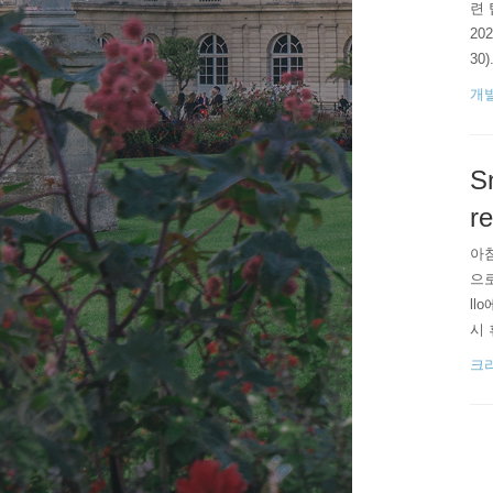
련 
202
30)
루를
개
2-1
S
r
아침
으로
ll
시 
사용
크
나