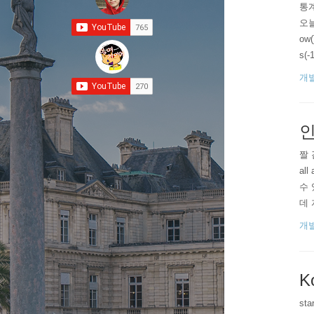
통계
오늘
ow
s(-
9 
개
인
짤 
al
수 
데 
오
개
K
st