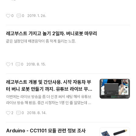
작성시간
0
0
2019. 1. 26.
레고부스트 가지고 놀기 2일차. 버니로봇 마무리
글 내용
같은 설정인데 배경음악이 좀 작게 들리는 느낌.
작성시간
1
0
2018. 8. 15.
레고부스트 개봉 및 간단사용. 시작 자동차 부
터 버니 로봇 만들기 까지. 유튜브 라이브 무편
글 내용
집
이번에는 라이브 방송을 좀 더 신경 써서 세팅 해서 유튜브
라이브 방송 해 봤음. 중간 시청자는 1명 인 줄 알았는데 4
명 인거 같기도? 이건 아직도 통계가 집계중이라고 하여 나
작성시간
2
0
2018. 8. 14.
중에 확인 되면 다시 업데이트 해야 겠음. OBS 세팅값 기
록 NCS 음악을 미리 다운 받아 두고 Media Source 로
추가 해 둠. 혹시나 음악이 재생 도중 중단 되는걸 감안해서
Arduino - CC1101 모듈 관련 정보 조사
Loop 로 바꿨음. 배경음악은 시끄러워서 볼륨을 5% 로
글 내용