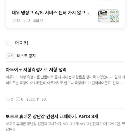
대우 냉장고 A/S. 서비스 센터 가지 않고 홈
페이지 통해 부품 교체
12
3
조회
16
메이커
분류 전체보기
주요 글 목록
테스트 공지
공지
아두이노 저항측정기로 저항 정리
글 내용
아두이노 저항 측정기를 만들어서 굴러 다니는 저항들을 정리해 보았습니다. 멀티 미
터기로는 측정이 어려웠는데 아두이노로 만드니 측정하기가 편리하더군요. 진작 만
들걸 그랬습니다.
작성시간
0
0
2022. 11. 30.
뽀로로 휴대폰 장난감 건전지 교체하기. AG13 3개
글 내용
뽀로로 휴대폰 장난감 건전지 교체하기. AG13 3개 AG13건전지 10개 1290원. 무
료배송