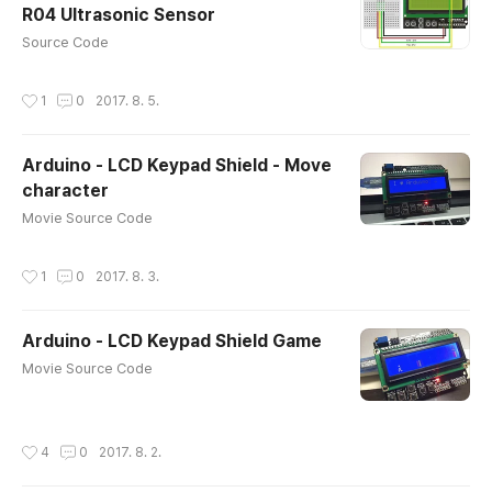
R04 Ultrasonic Sensor
를 측정할 때 쓰는 일종의 "자(ruler)" 이다. 주로 물체의
글 내용
너비나 높이 등을 측정 할 때 사용하며 아주 큰 물체의 크기
Source Code
를 측정하기는 어렵다. LCD 에 측정길이를 표시 해 주기
때문에 측정이 편리하다.
작성시간
1
0
2017. 8. 5.
Arduino - LCD Keypad Shield - Move
character
글 내용
Movie Source Code
작성시간
1
0
2017. 8. 3.
Arduino - LCD Keypad Shield Game
글 내용
Movie Source Code
작성시간
4
0
2017. 8. 2.