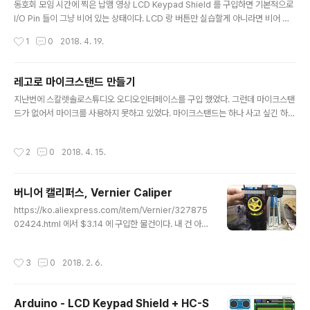
동호회 모임 시간에 찍은 납뗌 영상 LCD Keypad Shield 를 구입하면 기본적으로
I/O Pin 들이 그냥 비어 있는 상태이다. LCD 랑 버튼만 실습할게 아니라면 비어 있
는 구멍에 핀을 붙여 주어야 실습할 때 편리하다. 아래쪽에 M(Male)핀을 연결한 이
작성시간
1
0
2018. 4. 19.
유는 예전에 아두이노캠프 행사 실습자료 만들 때 케이스에 넣기 위해 바깥쪽으로 뭔
가 튀어나오는 것을 최소화 하기 위함이었다. 단순히 실습의 편의를 위함이라면 위쪽
으로 F(Female) 포트를 붙여 주는게 좋을 것이다.
레고로 마이크스탠드 만들기
글 내용
지난번에 스칼렛솔로스튜디오 오디오인터페이스를 구입 했었다. 그런데 마이크스탠
드가 없어서 마이크를 사용하지 못하고 있었다. 마이크스탠드는 하나 사고 싶긴 하지
만 일단 레고로 마이크 스탠드를 만들어 보았다.
작성시간
2
0
2018. 4. 15.
버니어 캘리퍼스, Vernier Caliper
글 내용
https://ko.aliexpress.com/item/Vernier/327875
02424.html 에서 $3.14 에 구입한 물건이다. 내 건 아니
고 동호회 물품으로 구입 한 것이다. 생각난 김에 내것도 하
나 주문 해 두어야 겠다. 알리에서 주문하면 까먹을 때 즈음
작성시간
3
0
2018. 2. 6.
배송 되기 때문에 미리미리 주문 해 두는 것이 좋다. 다행히
예전 가격 그대로이다. 얼마나 튼튼할지는 모르겠지만 이
정도면 가성비는 충분히 좋지 않을까 생각 된다. 버니어 캘
Arduino - LCD Keypad Shield + HC-S
리퍼스가 뭐하는 물건이냐 하면 위의 사진에서 처럼 길이