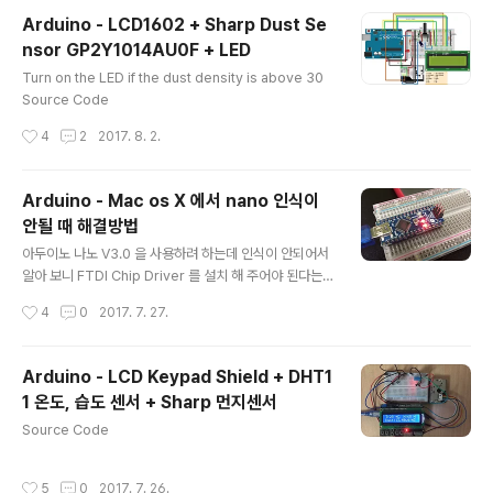
Arduino - LCD1602 + Sharp Dust Se
nsor GP2Y1014AU0F + LED
글 내용
Turn on the LED if the dust density is above 30
Source Code
작성시간
4
2
2017. 8. 2.
Arduino - Mac os X 에서 nano 인식이
안될 때 해결방법
글 내용
아두이노 나노 V3.0 을 사용하려 하는데 인식이 안되어서
알아 보니 FTDI Chip Driver 를 설치 해 주어야 된다는
것을 알았다. 아래 사이트에 접속한 후 OS 에 맞는 드라이
작성시간
4
0
2017. 7. 27.
버를 설치 해 주면 된다. http://www.ftdichip.com/Driv
ers/VCP.htm 나는 라서 Mac OS X 10.9 and above
의 2.4.2 버전을 설치 하였다. 설치 후 맥을 재시작 하고 나
Arduino - LCD Keypad Shield + DHT1
니 인식 하였다. Reference http://forum.arduino.cc/
1 온도, 습도 센서 + Sharp 먼지센서
index.php?topic=101052.0
글 내용
Source Code
작성시간
5
0
2017. 7. 26.