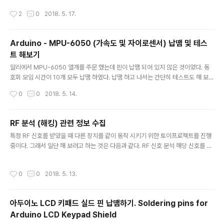
pic=151048.msg3565997#msg35..
작성시간
2
0
2018. 5. 17.
Arduino - MPU-6050 (가속도 및 자이로센서) 납땜 및 테스
트 해보기
글 내용
알리에서 MPU-6050 열개를 주문 했는데 핀이 납땜 되어 있지 않은 것이었다. 동
호회 모임 시간이 10개 모두 납땜 하였다. 납땜 하고 나서는 간단히 테스트도 해 보았
다. 참고 playground: https://playground.arduino.cc/Main/MPU-6050 테
작성시간
0
0
2018. 5. 14.
스트사용예제: https://kocoafab.cc/tutorial/view/239
RF 분석 (해킹) 관련 정보 수집
글 내용
특정 RF 신호를 받았을 때 다른 장치를 같이 동작 시키기 위한 토이프로젝트를 진행
중이다. 그래서 일단 해 보려고 하는 것은 다음과 같다. RF 신호 분석 해당 신호를 입
력 받고 나면 특정한 동작을 하도록 함 그런데 RF 관련해서는 지식이 많이 부족해서
한참동안 지지부진 했었다. 이런저런 정보들은 많이 찾긴 했지만 정리가 안되고 방향
작성시간
0
0
2018. 5. 13.
을 잘못 잡은 느낌? 시도 했던 방법은 잘 안되고 어떤 부품을 선택해야 될지도 모르겠
다. 그러다가 아래의 동영상을 발견하였다. 호출벨 무선해킹 2015.11.30 여기에 나
온 방식으로 모든게 해결이 되지는 않겠지만 몇가지 단서를 얻을 수 있었다. RFCat
아두이노 LCD 키패드 실드 핀 납땜하기. Soldering pins for
Gqrx 스펙트럼 분석기 AR-2001N 311MHz 캡쳐? Wave Player (Audacity)
Arduino LCD Keypad Shield
로 로딩. 신호를 확..
글 내용