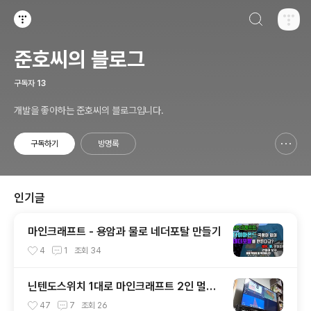
검색하기
티스토리
준호씨의 블로그
구독자
13
개발을 좋아하는 준호씨의 블로그입니다.
구독하기
방명록
신고하기 레이어
열기
인기글
마인크래프트 - 용암과 물로 네더포탈 만들기
4
1
조회
34
닌텐도스위치 1대로 마인크래프트 2인 멀티
플레이 하는 방법. 3인, 4인도 가능!
47
7
조회
26