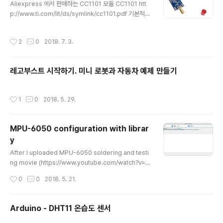
Aliexpress 에서 판매하는 CC1101 모듈 CC1101 htt
설정 했음. Scenes 는 C922 Only 로 시작 했다가 Sma
p://www.ti.com/lit/ds/symlink/cc1101.pdf 기본적으
ll FaceTime and big C922 로 변경 했음. C922 설정
로 315, 433, 868, 915 MHz 로 동작한다. 그러나, 300
은 Preset High FaceTime HD Camera 설정은 High
-348 MHz, 387-464 MHz, 779-928 MHz 대역으
가 없고 최대값 1280x720 Settings 에서 Output. Re
작성시간
2
0
2018. 7. 3.
로 프로그램 할 수 있다. 447.6MHz 로 하려면 어떻게 해
s..
야 할까? 387-464 MHz 대역으로 설정 하려면? 일단 4
33 MHz 에서 뭔가 조절 하는걸까? p12 에 위와 같은 내
레고부스트 시작하기. 미니 로봇과 자동차 예제 만들기
용이 있음. 영어 deviation 편차 0.6 kBaud data rate,
sensitivity optimized, MDMCFG2.DEM_DCFILT_
OFF=0 (GFSK, 1% packet error rate, 20 bytes ..
작성시간
1
0
2018. 5. 29.
MPU-6050 configuration with librar
y
글 내용
After I uploaded MPU-6050 soldering and testi
ng movie (https://www.youtube.com/watch?v=iF
p8aIoDzwI http://junho85.pe.kr/932)). Someone
작성시간
0
0
2018. 5. 21.
asked me "how to change the range of the acce
lerometer and gyroscope to 8g and 500 degre
es / sec?" I didn't know it is configurable before
Arduino - DHT11 온습도 센서
that question. So I searched and found it could b
e possible. http://forum.arduino.cc/index.php?to