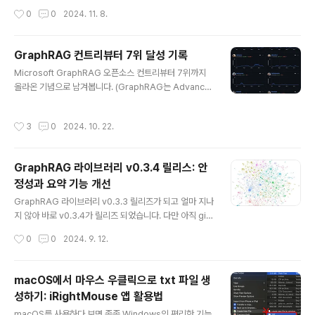
반 정도의 시간이 걸렸습니다) 마이너 버전이 3에서 4로
작성시간
0
0
2024. 11. 8.
바뀐 만큼 다양한 기능 개선을 포함하고 있습니다. (제가 문
서 수정한 커밋도 무려 4개나 포함되어 있습니다 🥰) 주요
변경 사항은 다음과 같습니다.주요 기능 추가점진적 인덱
GraphRAG 컨트리뷰터 7위 달성 기록
싱(Incremental Indexing) 기능 추가DRIFT 그래프 추
글 내용
Microsoft GraphRAG 오픈소스 컨트리뷰터 7위까지
론 쿼리 모듈 추가DRIFT 검색 CLI 및 예제 노트북 추가개
올라온 기념으로 남겨봅니다. (GraphRAG는 Advance
선 사항점진적 업데이트를 위한 설정 추가임베딩을 서브플
d RAG 기법 중 하나로 지식그래프를 이용한 RAG 기법입
로우에 추가임베딩 워크플로우 변경시간 주기를 사용한 n
니다.)커밋 다섯 개 했고, 수정 내용은 14라인 정도밖에 안
aive 커뮤니티 병합 기능 추가관계 병합 기능 추가런타임
작성시간
3
0
2024. 10. 22.
되지만 벌써 7위가 되었네요. 좀 더 하다 보면 5위권 까지
전용 스토리지 옵션 추가텍스트 유닛 업데이트 기능 추가
도 갈 수 있지 않을까 싶지만 그 위로는 쉽지 않을 것 같습
최적..
니다. 다섯 개 커밋 내용은 사소한 오타 수정이나 문서 수정
GraphRAG 라이브러리 v0.3.4 릴리스: 안
정도인데요. 아직 라이브러리가 나온 지 오래되지 않다 보
정성과 요약 기능 개선
니 기능 변화가 자주 있고, 그 과정에서 이런저런 오타나 문
글 내용
서 갱신이 덜 된 경우가 종종 보입니다. 그래서 기여할 기회
GraphRAG 라이브러리 v0.3.3 릴리즈가 되고 얼마 지나
가 많은 편입니다. 제가 PR 했던 내용은 링크에서 확인해
지 않아 바로 v0.3.4가 릴리즈 되었습니다. 다만 아직 gith
볼 수 있습니다. 간단한 코드 수정 PR도 했었긴 한데요..
ub에 release 페이지가 생기지 않아서 Release v0.3.
작성시간
0
0
2024. 9. 12.
4 커밋 내용을 참고하였습니다. 이번 릴리스는 두 가지 패
치를 포함하고 있어, 라이브러리의 안정성과 기능성을 한
층 향상했습니다. 변경 사항을 자세히 살펴보겠습니다. 주
macOS에서 마우스 우클릭으로 txt 파일 생
요 변경 사항1. 로컬 검색에서의 경쟁 상태 방지첫 번째 패
성하기: iRightMouse 앱 활용법
치는 로컬 검색 과정에서 발생할 수 있는 경쟁 상태(race
글 내용
condition)를 방지하기 위한 것입니다. 구체적으로, 텍스
macOS를 사용하다 보면 종종 Windows의 편리한 기능