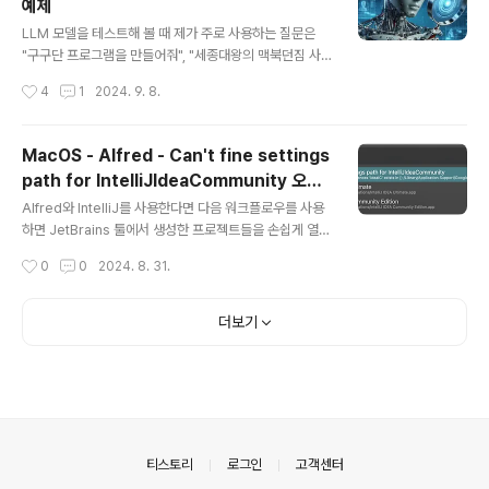
예제
관련 내용을 찾을 수 있습니다. 그런데 이 캐럿 브라우징 기
글 내용
능은 왜 켜졌는 걸까요? 이 기능의 단축키는 "F7"입니다.
LLM 모델을 테스트해 볼 때 제가 주로 사용하는 질문은
자신도 모르게 "F7"이 눌렸다면 이 기능이 활성화되었을
"구구단 프로그램을 만들어줘", "세종대왕의 맥북던짐 사
수 있습니다. 캐럿 브라우징 기능을 끄려면 다시 "F7"을 눌
건에 대해 이야기해 줘" 같은 질문들입니다. 좀 새로운 질
작성시간
4
1
2024. 9. 8.
러주면 됩니다. 크..
문들을 해 보면 좋겠다 싶어서 Claude에게 "LLM 모델을
테스트해 보기 좋은 질문 추천해 줘"라고 질문해 보았습니
다. 복잡한 추론: "지구 온난화가 해수면 상승에 미치는 영
MacOS - Alfred - Can't fine settings
향과 그로 인한 경제적 결과를 설명해 주세요."창의성: "고
path for IntelliJIdeaCommunity 오류
양이와 우주여행을 주제로 한 단편 소설의 줄거리를 만들
글 내용
해결
어보세요."다국어 능력: "'사랑'이라는 단어를 5개 다른 언
Alfred와 IntelliJ를 사용한다면 다음 워크플로우를 사용
어로 번역하고, 각 문화에서 그 의미가 어떻게 다른지 설명
하면 JetBrains 툴에서 생성한 프로젝트들을 손쉽게 열
해 주세요."수학적 문제 해결: "복리 이자로 연 5%의 이율
수 있습니다. https://github.com/bchatard/alfred-je
작성시간
0
0
2024. 8. 31.
을 적용할 때, 1000만 원이 2000만 원이 되는 데 걸리는
tbrains GitHub - bchatard/alfred-jetbrains: Alfre
시간을 계..
d5 workflow to easily open your projects with y
our favorite JetBrains product.Alfred5 workflow
더보기
to easily open your projects with your favorite J
etBrains product. - bchatard/alfred-jetbrainsgit
hub.com IntelliJ 프로젝트들은 idea 키워드로 손쉽게
찾을 수..
의안내
티스토리
로그인
고객센터