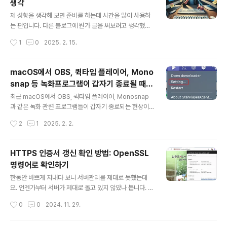
생각
방법을 간단하게 소개합니다.🛠️ auto_activate_base
글 내용
란?auto_activate_base는 Conda가 터미널 실행 시
제 성향을 생각해 보면 준비를 하는데 시간을 많이 사용하
자동으로 base 환경을 활성화할지 여부를 설정하는 옵션
는 편입니다. 다른 블로그에 뭔가 글을 써보려고 생각했는
입니다.기본값은 true로 되어 있어, 터미널을 열면 항상 (b
데 그 블로그에 "w" 키로 글쓰기 단축키를 설정했던가? 만
작성시간
1
0
2025. 2. 15.
ase)가 붙..
약 설정하지 않았다면 그 설정을 먼저 해야겠다는 생각이
들었다는 것입니다. 사실 그러한 단축키를 설정하는 건 아
주 중요한 문제가 아닙니다. 나중에 해도 되는 문제입니다.
macOS에서 OBS, 퀵타임 플레이어, Mono
이성적으로 생각해 보면 우선은 무언가 생산적인 걸 먼저
snap 등 녹화프로그램이 갑자기 종료될 때
하는 것이 좋습니다. 단축키를 설정하는 것이 엄청나게 효
글 내용
해결 방법
율성을 높이는 것이라면 다른 문제이겠지만, 단축키가 없
최근 macOS에서 OBS, 퀵타임 플레이어, Monosnap
더라도 글쓰기 버튼을 누르는 것은 그리 어려운 일이 아닙
과 같은 녹화 관련 프로그램들이 갑자기 종료되는 현상이
니다. 그러한 저의 습성에 대해 생각해 보기 위해 이 글을
발생했습니다. 문제를 조사하던 중, StarPlayerAgent라
작성시간
2
1
2025. 2. 2.
써 보고 있습니다. 글을 쓰면서 제 생각을 정리하다 보면 무
는 앱이 실행되고 있는 것을 발견했습니다. 이 앱은 시원스
엇이 중요한지에 대해 생각을 해보게..
쿨LAB에서 영어 강좌 수강을 위해 설치된 플레이어로, 동
영상 녹화와 관련된 프로그램들의 실행을 차단하고 있었습
HTTPS 인증서 갱신 확인 방법: OpenSSL
니다.StarPlayerAgent를 삭제한 후, OBS와 QuickTi
명령어로 확인하기
me Player, Monosnap이 정상적으로 작동하는 것을 확
글 내용
인했습니다. StarPlayerAgent 삭제 방법1. 화면 상단의
한동안 바쁘게 지내다 보니 서버관리를 제대로 못했는데
플레이 버튼 모양 아이콘인 StarPlayerAgent를 클릭합
요. 언젠가부터 서버가 제대로 돌고 있지 않았나 봅니다. s
니다.2. 나타나는 메뉴에서 "Settings..." 메뉴를 선택합니
sh 접속도 안되어서 강제로 재시작해주었는데요. 홈페이
작성시간
0
0
2024. 11. 29.
다. 3. Setting St..
지들은 다시 동작하기 시작했지만 인증서 갱신도 멈춰있었
습니다. 그래서 인증서가 만료되었고, 웹브라우저에서 "N