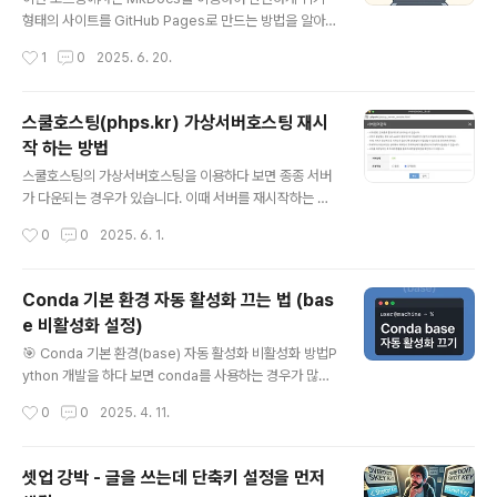
59" data-og-url="https://junho85.pe.kr/2159" d
형태의 사이트를 GitHub Pages로 만드는 방법을 알아보
ata-og-image="https://scrap.kakaocdn..
겠습니다.📌 준비물PythonGitGitHub 계정✅ MkDocs
작성시간
1
0
2025. 6. 20.
설치 및 설정하기프로젝트 환경을 설정하는 최적의 방법은
아래와 같습니다.mkdir my-wikicd my-wiki# 원하는
Python 버전 설정 (예시)pyenv local 3.12.2# 가상환
스쿨호스팅(phps.kr) 가상서버호스팅 재시
경 설정python -m venv .venvsource .venv/bin/act
작 하는 방법
ivate# MkDocs 설치pip install mkdocs mkdocs-
글 내용
material# MkDocs 프로젝트 생성mkdocs new .✅
스쿨호스팅의 가상서버호스팅을 이용하다 보면 종종 서버
GitHub 저장소 연결GitHub에 저장소를 만든 후 연결합
가 다운되는 경우가 있습니다. 이때 서버를 재시작하는 방
니다. 1. GitHub 저장소 만들기https:/..
법을 정리합니다. 내서비스관리 > 가상서버호스팅관리로
작성시간
0
0
2025. 6. 1.
이동합니다. 서비스관리 > 기본관리 > 서버원격관리 버튼
을 클릭합니다. 다음과 같은 팝업창이 나타납니다. 서버상
태가 ON 인 경우 기본적으로 요청작업은 "종료"가 선택되
Conda 기본 환경 자동 활성화 끄는 법 (bas
어 있습니다. "확인" 버튼을 누르면 서버종료 작업이 진행
e 비활성화 설정)
됩니다. 하지만 서버상태가 좋지 않은 경우 "원격관리 설정
글 내용
을 실패하였습니다." 메시지가 나타나면서 종료에 실패하
🎯 Conda 기본 환경(base) 자동 활성화 비활성화 방법P
게 됩니다. 이럴 때는 "강제종료"기능을 이용하여 서버를
ython 개발을 하다 보면 conda를 사용하는 경우가 많습
종료합니다.종료가 완료되면 서버상태가 "OFF"로 바뀝니
니다. Anaconda나 Miniconda 설치 후 터미널을 열면
작성시간
0
0
2025. 4. 11.
다. 요청작업은 "시작"밖에 없습니다. "확인"버튼을 누르면
항상 base 환경이 자동으로 활성화되어 있는 걸 볼 수 있
서버를 실행하게 됩니다.
죠.(base) user@machine ~ %매번 conda deactiv
ate를 치는 것도 귀찮고, base 환경을 굳이 항상 켤 필요
셋업 강박 - 글을 쓰는데 단축키 설정을 먼저
가 없다면, 자동 활성화를 꺼두는 게 깔끔합니다. 오늘은 그