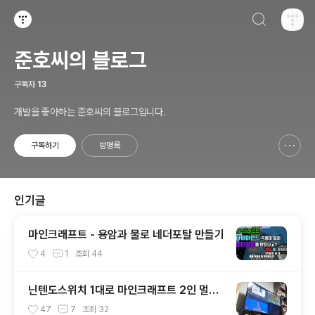
검색하기
티스토리
준호씨의 블로그
구독자
13
개발을 좋아하는 준호씨의 블로그입니다.
구독하기
방명록
신고하기 레이어
열기
인기글
마인크래프트 - 용암과 물로 네더포탈 만들기
4
1
조회
44
닌텐도스위치 1대로 마인크래프트 2인 멀티
플레이 하는 방법. 3인, 4인도 가능!
47
7
조회
32