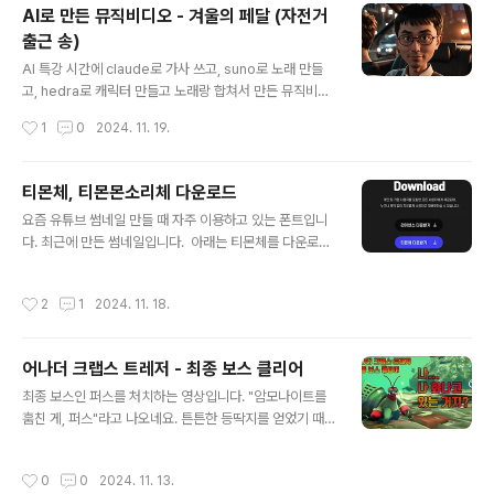
ot Secure" 경고를 띄워주고 있었습니다. 그래서 인증서
AI로 만든 뮤직비디오 - 겨울의 페달 (자전거
를 갱신해 주었는데요. `sudo certbot --apache` 명령
출근 송)
어를 이용해서 갱신은 해 주었지만 여전히 웹브라우저에서
글 내용
는 캐시가 남아서인지 인증서 갱신 여부를 확인하기가 어
AI 특강 시간에 claude로 가사 쓰고, suno로 노래 만들
려웠습니다. HTTPS 인증서를 갱신한 후, 제대로 적용되
고, hedra로 캐릭터 만들고 노래랑 합쳐서 만든 뮤직비디
었는지 확인하는 것은 매우 중요합니다. 인증서가 만료되
오입니다. 제작 과정을 간단히 정리하였습니다.Claude로
작성시간
1
0
2024. 11. 19.
었거나 갱신 과정에서 문제가 발생하면 사용자가 웹사이트
가사 생성suno에서도 가사를 생성해 주지만 ChatGPT
에 접근하지 못하거나 보안 경고가 표..
나 Claude를 이용하면 가사를 더 잘 써준다고 하여 Clau
de를 이용해서 가사를 생성하였습니다.SUNO에서 노래
티몬체, 티몬몬소리체 다운로드
생성앞서 생성한 가사를 SUNO에 넣고 노래를 생성합니
글 내용
요즘 유튜브 썸네일 만들 때 자주 이용하고 있는 폰트입니
다.기본적으로 노래가 2개씩 생성됩니다. 생각보다 노래
다. 최근에 만든 썸네일입니다. 아래는 티몬체를 다운로드
생성도 빠르고 음악에 맞는 이미지도 생성해 줍니다.hedr
할 수 있는 페이지의 내용입니다. 주소는 https://servic
a에서 캐릭터 생성예전에 찍은 사진을 이용해서 캐릭터를
e.tmon.co.kr/font 입니다. 여기서 좀 더 자세한 내용을
생성하였습니다. hedra서비스를 이용하였습니다.hedra
작성시간
2
1
2024. 11. 18.
확인할 수 있습니다. 누구나 제약 없이 자유롭게 수정하고
에서 비디오 생성앞서 생성한 노래와 캐릭터를 hedra 비
재배포할 수 있다고 하여 블로그에도 올려둡니다. 언젠가
디오 생성기에 넣고..
해당 페이지의 운영이 끝나더라도 여기서 다운로드할 수
어나더 크랩스 트레저 - 최종 보스 클리어
있습니다. 라이선스 티몬체 다운로드하기
글 내용
최종 보스인 퍼스를 처치하는 영상입니다. "암모나이트를
훔친 게, 퍼스"라고 나오네요. 튼튼한 등딱지를 얻었기 때
문에 적당히 방어하면서 싸우면 체력 소모가 크지 않습니
다. 게다가 전기뱀장어 기술로 스턴 걸어둔 상태로 열심히
작성시간
0
0
2024. 11. 13.
때리면 최종 보스라도 손쉽게 처리할 수 있습니다. 처치하