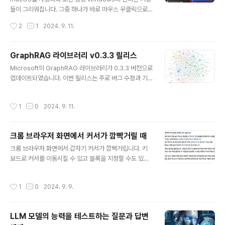
트 단위(text units)에 대해 깊은 복사(deep copy)를 수
들이 그리워집니다. 그중 하나가 바로 마우스 우클릭으로
행하도록 변경되었습니다.변경 내용: "Deep copy txt u
새 텍스트 파일을 생성하는 기능입니다. 다행히도 iRight
작성시간
2
1
2024. 9. 11.
nits on local sea..
Mouse라는 앱을 통해 이 기능을 macOS에서도 사용할
수 있습니다.iRightMouse 앱iRightMouse는 macOS
의 콘텍스트 메뉴(우클릭 메뉴)를 확장하는 유용한 도구입
GraphRAG 라이브러리 v0.3.3 릴리스
니다. 이 앱을 사용하면 Windows 사용자들에게 익숙한
글 내용
Microsoft의 GraphRAG 라이브러리가 0.3.3 버전으로
여러 기능을 macOS에서도 쉽게 사용할 수 있습니다.설치
업데이트되었습니다. 이번 릴리스는 주로 버그 수정과 기
및 설정 방법App Store에서 iRightMouse를 다운로드
능 개선에 초점을 맞추었으며, 사용자 경험을 향상하는 여
합니다.앱을 실행하고 시스템 환경설정에서 필요한 권한을
러 변경 사항을 포함하고 있습니다. 주요 업데이트 내용을
부여합니다.iRightMouse 설정에서 'New File' 옵션을
작성시간
1
0
2024. 9. 11.
살펴보겠습니다.주요 변경 사항1. 증분 인덱싱 지원 (정정:
활성화합니다.원하는 파일 형식(여기서는 txt)을 ..
옵션만 추가되었고, 실제 기능 구현은 안되어 있는 것 같습
니다 ㅠㅠ)증분 인덱싱을 위한 엔트리포인트가 추가되었습
크롬 브라우저 화면에서 커서가 깜빡거릴 때
니다. 이를 통해 대규모 데이터셋의 효율적인 업데이트가
글 내용
가능해졌습니다.새로운 데이터를 추가할 때 인덱싱 작업을
크롬 브라우저 화면에서 갑자기 커서가 깜빡거립니다. 키
처음부터 다시 하는 것이 아니고, 완료된 데이터에서 추가
보드로 커서를 이동시킬 수 있고 블록을 지정할 수도 있습
하는 것이 가능해졌습니다. 아직 데이터 삭제나 추가된 데
니다. 링크 위에 커서를 가져가면 마우스로 커서를 가져갔
이터 수정은 지원하지 않지만, 새로운 데이터를 추가하는
을 때와 같은 기능이 동작합니다. 알아보니 이런 기능을
작성시간
1
0
2024. 9. 9.
것은 가능해진 것입니다.cli..
"캐럿 브라우징"이라고 합니다. 보통 에디터에서 현재 위치
를 나타내는 "|" 막대를 커서라고 하지만 캐럿(Caret)이라
고도 합니다. "캐럿 브라우징"은 에디터 외에서도 커서를
LLM 모델의 능력을 테스트하는 질문과 답변
사용할 수 있도록 해주는 기능입니다. 구글의 도움말에서