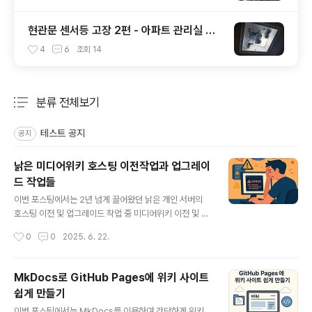
현관문 센서등 고장 2편 - 아파트 관리실 만
세
4
6
조회
14
분류 전체보기
주요 글 목록
테스트 공지
공지
낡은 미디어위키 호스팅 이전작업과 업그레이
드 작업들
글 내용
이번 포스팅에서는 2년 넘게 끌어왔던 낡은 개인 서버의
호스팅 이전 및 업그레이드 작업 중 미디어위키 이전 및 업
그레이드 작업을 마친 경험을 공유하고자 합니다. VULTR
작성시간
0
0
2025. 6. 22.
로의 이전 검토" data-og-description="가상서버호스
팅을 좀 옮겨 볼까? VULTR? 개인적으로 스쿨 호스팅에서
가상 서버호스팅을 받고 있습니다. 스쿨호스팅 최저가,최
MkDocs로 GitHub Pages에 위키 사이트
대트래픽 국내최대개발자커뮤니티 phpschool.com 과
쉽게 만들기
함께하는 월400원, " data-og-host="junho85.pe.k
글 내용
r" data-og-source-url="https://junho85.pe.kr/21
이번 포스팅에서는 MkDocs를 이용하여 간단하게 위키