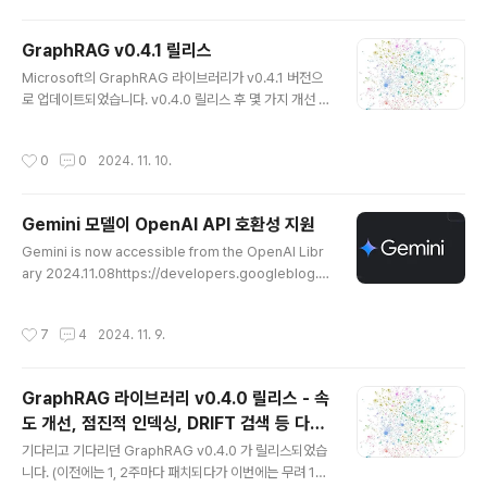
면 최종 보스답게 페이즈 2가 진행됩니다. 페이즈 2의 보
스명은 "낭비의 화신, 퍼스"입니다.하지만 역시 튼튼한 등
GraphRAG v0.4.1 릴리스
딱지와 전기뱀장어 기술과 함께 라면 그리 어렵지 않게 클
글 내용
리어할 수 있습니다. 최강의 등딱지를 얻은 크릴의 강력한
Microsoft의 GraphRAG 라이브러리가 v0.4.1 버전으
펀치를 맞은 퍼스! 최강 펀치를 맞고도 살아있는 퍼스지만
로 업데이트되었습니다. v0.4.0 릴리스 후 몇 가지 개선 및
그의 최후는... 최최종 보스인 새우나탄! 하지만 한방 컷;; 크
버그패치가 있었습니다. 주요 변경사항증분 인덱싱(incre
릴의 등딱지를 착용하고 나면 대망의 엔딩이 나옵니다. 둘
mental indexing) cli 엔트리포인트 업데이트증분 인덱
작성시간
0
0
2024. 11. 10.
째 아이가 해보고 싶다고 해서..
싱 중 빈 deltas에서 오류 발생증분 인덱싱에서 선택적 공
변량 업데이트 수정Streaming 출력 오류 수정시각화 문
서 추가 설치 및 업그레이드최신 버전을 설치하려면 다음
Gemini 모델이 OpenAI API 호환성 지원
명령을 사용하세요.pip install graphrag==0.4.1기존
글 내용
설치를 업그레이드하려면 다음 명령을 사용하세요.pip in
Gemini is now accessible from the OpenAI Libr
stall --upgrade graphrag
ary 2024.11.08https://developers.googleblog.c
om/en/gemini-is-now-accessible-from-the-op
enai-library/ Gemini is now accessible from the
작성시간
7
4
2024. 11. 9.
OpenAI Library- Google Developers BlogStarti
ng today, developers can access the latest Ge
mini models via the OpenAI Library and REST A
GraphRAG 라이브러리 v0.4.0 릴리스 - 속
PI, making it easier to get started with Gemini. W
도 개선, 점진적 인덱싱, DRIFT 검색 등 다양
e will initially support the Chat ..
글 내용
한 개선
기다리고 기다리던 GraphRAG v0.4.0 가 릴리스되었습
니다. (이전에는 1, 2주마다 패치되다가 이번에는 무려 1달