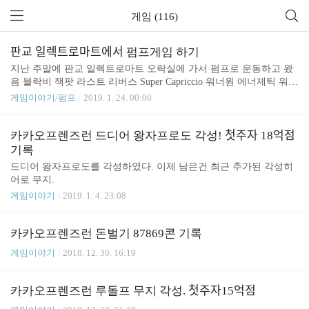
게임 (116)
판교 일렉트로마트에서 펌프게임 하기
지난 주말에 판교 일렉트로마트 오락실에 가서 펌프로 운동하고 왔
음 블락비 잭팟 라스트 리버스 Super Capriccio 워너원 에너제틱 워너
원 뷰티풀 위너 리얼리 리얼리 티아라 넘버나인 블랙핑크 붐바야 네
게임이야기/펌프
2019. 1. 24. 00:00
메시스
카카오프렌즈런 드디어 왕자프로도 각성! 첫주자 18억점
기록
드디어 왕자프로도를 각성하였다. 이제 남은건 최근 추가된 각성히
어로 무지.
게임이야기
2019. 1. 4. 23:08
카카오프렌즈런 돈벌기 87869콘 기록
게임이야기
2018. 12. 30. 16:19
카카오프렌즈런 루돌프 무지 각성. 첫주자15억점