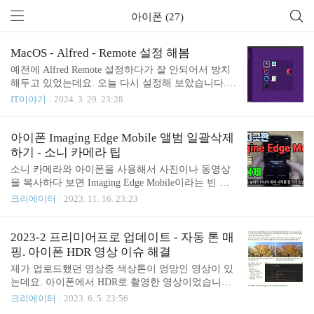
아이폰 (27)
MacOS - Alfred - Remote 설정 해봄
예전에 Alfred Remote 설정하다가 잘 안되어서 방치
해두고 있었는데요. 오늘 다시 설정해 보았습니다.Re
mote 설정에 자주 사용하는 앱이나 스크립트 같은 것
IT이야기
2024. 3. 29. 23:28
들을 등록해 두면 스마트폰을 리모컨처럼 사용할 수
있게 해 주는 기능입니다. 우선 Alfred Remote 설정을
합니다. 기본 설정들도 있으니 참고해 보면 됩니다.
아이폰 Imaging Edge Mobile 앨범 일괄삭제
저는 일단 요즘 자주 사용하는 Obsidian, Edge, Intelli
하기 - 소니 카메라 팁
J, iTerm 등을 등록했습니다. webstorm TIL의 경우 "R
소니 카메라와 아이폰을 사용해서 사진이나 동영상
un Script"로 설정을 했습니다. 내용은 다음과 같습니
을 복사하다 보면 Imaging Edge Mobile이라는 빈 앨
다.cd /Users/junho85/WebstormProjectswebstorm TILwe
범이 많이 생기는데요. 하나하나 지우기는 귀찮고 한
크리에이터
2023. 11. 16. 23:23
bstorm으로 TIL 프로젝트를 열어라는 의미입니다. 자
번에 삭제하는 방법을 소개합니다. Photos 앱에서는
주 사용하는 프로젝트가 있다면 이 방..
앨범을 여러 개 삭제하는 기능이 없어서 하나씩 삭제
해야 합니다. 다행히 Imaging Edge Mobile 앱에서 비
2023-2 프리미어프로 업데이트 - 자동 톤 매
어있는 Imaging Edge Mobile 앨범을 일괄삭제하는 기
핑. 아이폰 HDR 영상 이슈 해결
능을 제공해 주고 있습니다. "도움말 / FAQ(Wi-Fi연
제가 업로드했던 영상중 색상톤이 엉망인 영상이 있
결)" > "To delete empty 'Imaging Edge Mobile' albums"
는데요. 아이폰에서 HDR로 촬영한 영상이었습니다.
메뉴로 들어가면 일괄 삭제할 수 있습니다.
아래는 문제의 영상입니다. 이후로는 그냥 HDR 기능
크리에이터
2023. 6. 5. 23:56
을 끄고 촬영을 하고 있었는데요. HDR로 촬영한 영