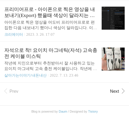
상을 편집할 때 작업 생상 공간 설정을 잘 맞춰주면
되지만 저처럼 게으른 편집자에게는 너무나 귀찮은
프리미어프로 - 아이폰으로 찍은 영상을 내
작업이었습니다. 언젠가 동영상 편집 도구들이 HDR
보내기(Export) 했을때 색상이 달라지는 경
을 쉽게 다룰 수 있게 될 때 HDR로 촬영할지를 생각
우
아이폰으로 찍은 영상을 어도비 프리미어프로로 편
해 보기로 하였습니다. 그런데 이번에 프리미어프로
집한 다음 내보내기 했더니 색상이 달라집니다. 이와
에서 자동 톤 매핑이라는 기능이 추가되었습니다. 출
관련된 해결 방법들을 정리해 봅니다. HDR영상 설정
크리에이터
2023. 3. 26. 17:07
처: https://helpx.adobe.com/kr/premiere-pro/using/whats
시퀀스 설정 - 시퀀스 설정의 경우 알아서 잘 적용됩
-new/2023-2.html 기능 요약 | Premiere Pro(2023년 2월
니다. Lumetri 색상 - 좀 더 색상을 강조할 수 있지만
업데이트) Premiere..
따로 설정해 주지 않아도 크게 문제는 없습니다. Exp
자석으로 착! 요이치 마그네틱(자석) 고속충
ort (내보내기) -> Preset (사전 설정) -> "HEVC - Matc
전 케이블 미스틱
h Source (소스 일치) - HLG" ㄴ 안 보이면 "More pres
작년에 지인으로부터 추천받아서 잘 사용하고 있는
ets...(더 많은 사전 설정..)"에 들어가서 찾습니다. 좀
요이치 마그네틱 고속 충전 케이블입니다. 작년에 찍
더 자세한 설명은 빠르크의 3분 강좌 채널의 영상을
어둔 사진인데 이제야 쓰네요. 지금은 포장이 좀 바
살아가는이야기/내돈내산
2022. 7. 13. 23:46
보면 도움이 됩니다. 글로 정리된 내용도 있습니다. h
뀌었을지 모르겠습니다. 아래와 같이 생긴 마그네틱
ttps://www.park3min.com/823 프리미어프로에서 아..
어뎁터가 3종 포함된 구성입니다. 마이크로B, 타입C,
아이폰용 라이트닝 8핀용 어뎁터입니다. 작년 구입
Prev
Next
기록을 보니 총 7개를 구입했었네요. 기억을 더듬어
보면 제 방에 1개, 거실에 2개, 차에 1개, 회사에 1개
사용 중인데 나머지 2개는 어디 있나 모르겠네요 ^^;
Blog is powered by
Daum
/ Designed by
Tistory
어디선가 잘 쓰고 있겠죠? 뭔가 물 묻어서 고장 나서
버렸었던가 싶기도 한데 기억이 가물가물하네요. 케
이블이 좀 부족한 거 같아 좀 전에 2개를 더 주문했습
니다. 충전해서 사용하는 무선기기들이 점점 많아지