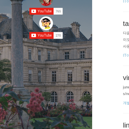
IT
t
다음
이도
사용
IT
v
jun
s/n
개
l