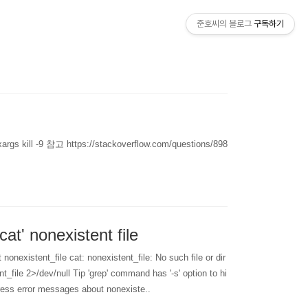
준호씨의 블로그
구독하기
| xargs kill -9 참고 https://stackoverflow.com/questions/898
cat' nonexistent file
 nonexistent_file cat: nonexistent_file: No such file or dir
t_file 2>/dev/null Tip 'grep' command has '-s' option to hi
ress error messages about nonexiste..