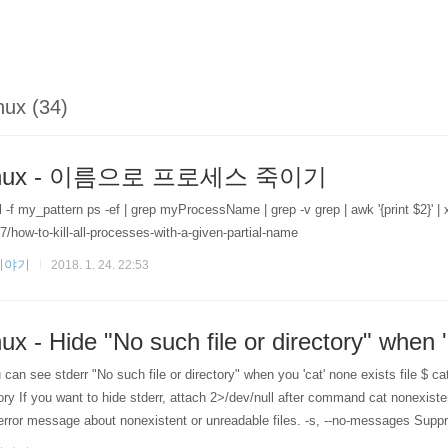
nux (34)
inux - 이름으로 프로세스 죽이기
ll -f my_pattern ps -ef | grep myProcessName | grep -v grep | awk '{print $2}' 
7/how-to-kill-all-processes-with-a-given-partial-name
이야기
2018. 1. 24. 22:53
nux - Hide "No such file or directory" when '
 can see stderr "No such file or directory" when you 'cat' none exists file $ cat
ory If you want to hide stderr, attach 2>/dev/null after command cat nonexisten
error message about nonexistent or unreadable files. -s, --no-messages Supp