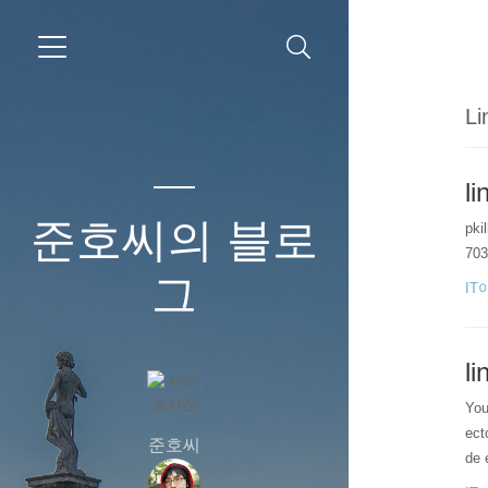
Li
l
준호씨의 블로
pki
703
그
IT
li
You
ect
준호씨
de 