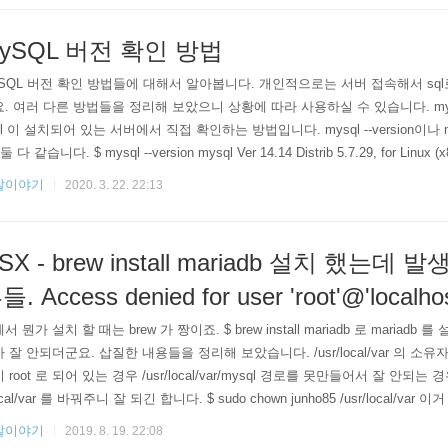
ySQL 버전 확인 방법
SQL 버전 확인 방법들에 대해서 알아봅니다. 개인적으로는 서버 접속해서 sql
. 여러 다른 방법들을 정리해 보았으니 상황에 따라 사용하실 수 있습니다. my
ql 이 설치되어 있는 서버에서 직접 확인하는 방법입니다. mysql --version이나 
둘 다 같습니다. $ mysql --version mysql Ver 14.14 Distrib 5.7.29, for Linux (x8
r $ mysql -V mysql Ver 14.14 Distrib 5.7.29, for Linux (x86_64) using Edi
발이야기
2020. 3. 22. 22:13
별도로..
SX - brew install mariadb 설치 했는데
들. Access denied for user 'root'@'localhos
서 뭔가 설치 할 때는 brew 가 짱이죠. $ brew install mariadb 로 mariad
 잘 안되더군요. 삽질한 내용들을 정리해 보았습니다. /usr/local/var 의 소유자 변경 
 root 로 되어 있는 경우 /usr/local/var/mysql 경로를 못만들어서 잘 안되는
local/var 를 바꿔주니 잘 되긴 합니다. $ sudo chown junho85 /usr/local/v
 될만한게 있는지는 잘 모르겠습니다. 공포의 Access denied for user 'root'@'l
발이야기
2019. 8. 19. 22:08
 같고 mysql -u..