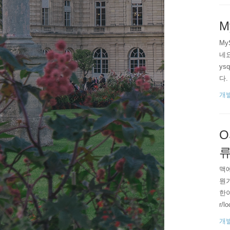
M
My
네요
ys
다. 
ppe
개
가 
O
류
맥에
뭔가
한이
r/
문제
개
된거