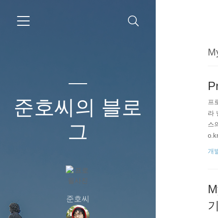
M
P
준호씨의 블로
프로
라 
그
스의
o.
LE 
개발
` V
M
준호씨
기