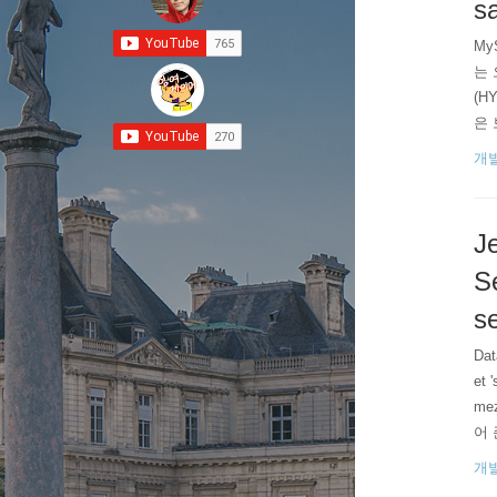
sa
My
는 오
(HY
은 
워크
개
밀번
J
Se
se
Dat
et
me
어 
할지
개
단 