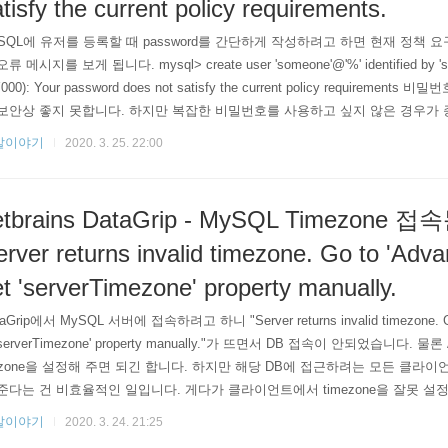
tisfy the current policy requirements.
SQL에 유저를 등록할 때 password를 간단하게 작성하려고 하면 현재 정책
류 메시지를 보게 됩니다. mysql> create user 'someone'@'%' identified by 's
000): Your password does not satisfy the current policy requirem
보안상 좋지 못합니다. 하지만 복잡한 비밀번호를 사용하고 싶지 않은 경우가 
에만 속해 있어서 보안상 문제가 될 일이 별로 없을 수도 있고요. 개발 DB를
발이야기
2020. 3. 25. 22:00
호가 필요 없을 수도 있습니다. 비밀번호 정책이 어떻게 설정되어 있는지 ..
etbrains DataGrip - MySQL Timezone
rver returns invalid timezone. Go to 'Adva
t 'serverTimezone' property manually.
aGrip에서 MySQL 서버에 접속하려고 하니 "Server returns invalid timezone. Go t
 'serverTimezone' property manually."가 뜨면서 DB 접속이 안되었습니다. 물론 
zone을 설정해 주면 되긴 합니다. 하지만 해당 DB에 접근하려는 모든 클라
준다는 건 비효율적인 일입니다. 게다가 클라이언트에서 timezone을 잘못 설
도 모를 일이고요. MySQL 서버의 Timezone을 제대로 설정해 주면 이런 문
발이야기
2020. 3. 24. 21:25
MySQL 서버의 Timezone이 어떻게 설정되어 있는지 확인해 ..