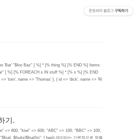
준호씨의 블로그
구독하기
 foo 'Bar' "$foo Baz" ] %] * [% thing %] [% END %] Items:
Bar" ] %] [% FOREACH s IN stuff %] * [% s %] [% END
om', name => 'Thomas' }, { id => 'dick', name => 'Ri
정렬하기.
 800, "kiwi" => 600, "ABC" => 100, "BBC" => 100,
$fruit, $fruits{$fruit}\n"; } hash 데이터는 기본적으로 정렬