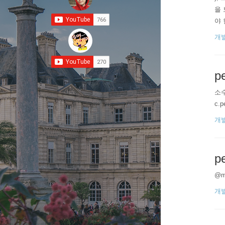
을 
야 
개
p
소수점
c.p
개
p
@my
개