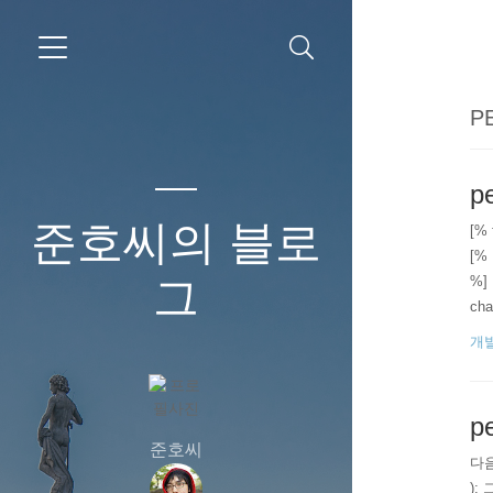
PE
pe
준호씨의 블로
[% 
[% 
그
%] 
char
개
p
준호씨
다음과
); 