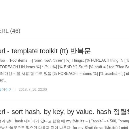
RL (46)
rl - template toolkit (tt) 반복문
foo = 'Foo' items = [ 'one', 'two', 'three' ] %] Things: [% FOREACH thing IN [
FOREACH i IN items %] * [% i %] [% END %] Stuff: [% stuff = [ foo "$foo 
IN 대신 = 을 사용 할 수도 있음 [% FOREACH i = items %] [% userlist = [ { id => 't
d'..
발이야기
2018. 7. 16. 22:00
erl - sort hash. by key, by value. hash 
 같이 hash 데이터가 있다고 했을 때 my %fruits = ( "apple" => 500, "orange" =>
그냥 반복문으로 찍으면 다음과 같이 나온다. for my $fruit (keys %fruits) { print "