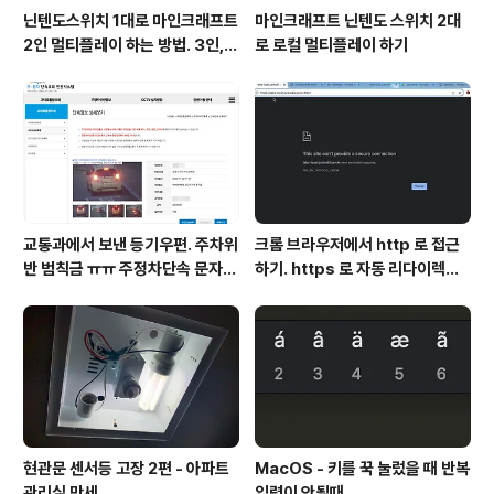
닌텐도스위치 1대로 마인크래프트
마인크래프트 닌텐도 스위치 2대
2인 멀티플레이 하는 방법. 3인, 4
로 로컬 멀티플레이 하기
인도 가능!
교통과에서 보낸 등기우편. 주차위
크롬 브라우저에서 http 로 접근
반 범칙금 ㅠㅠ 주정차단속 문자알
하기. https 로 자동 리다이렉트
림 서비스 신청
방지
현관문 센서등 고장 2편 - 아파트
MacOS - 키를 꾹 눌렀을 때 반복
관리실 만세
입력이 안될때