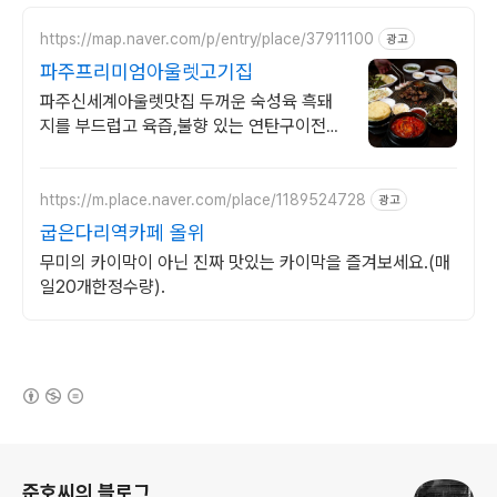
https://map.naver.com/p/entry/place/37911100
광고
파주프리미엄아울렛고기집
파주신세계아울렛맛집 두꺼운 숙성육 흑돼
지를 부드럽고 육즙,불향 있는 연탄구이전문
점
https://m.place.naver.com/place/1189524728
광고
굽은다리역카페 올위
무미의 카이막이 아닌 진짜 맛있는 카이막을 즐겨보세요.(매
일20개한정수량).
(새창열림)
로그 정보
준호씨의 블로그