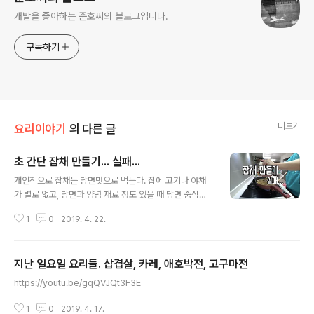
개발을 좋아하는 준호씨의 블로그입니다.
구독하기
더보기
요리이야기
의 다른 글
초 간단 잡채 만들기... 실패...
글 내용
개인적으로 잡채는 당면맛으로 먹는다. 집에 고기나 야채
가 별로 없고, 당면과 양념 재료 정도 있을 때 당면 중심의
잡채를 도전해 볼 만 하다. 일단 인터넷에서 레시피를 하나
1
0
2019. 4. 22.
참고 해 보았다. ‘수미네 반찬’ 김수미표 잡채 레시피…‘양
념장’이 요리 관건 김수미표 잡채 레시피가 공개됐다. 최근
방송된 tvN ‘수미네 반찬’에서는 잡채 레시피를 공개하는
지난 일요일 요리들. 삽겹살, 카레, 애호박전, 고구마전
김수미의 모습이 그려졌다. 이날 소개된 김수미표 잡채를
글 내용
만들기 위해, 먼저 볼에 양조간장 1큰술, 설탕 2작은술, 다
https://youtu.be/gqQVJQt3F3E
진 마늘 1/3큰술, 후추 조금을 넣고 섞은 뒤 잡채용 소고리
를 재워둔다. 그 다음 양파 1/2개를 얇게 채 썰고 당근 1/3
1
0
2019. 4. 17.