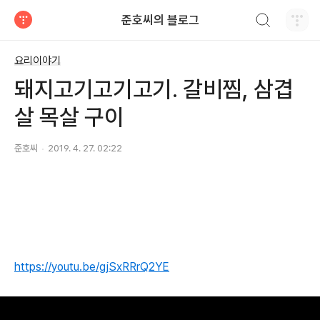
검색하기
준호씨의 블로그
티스토리
요리이야기
돼지고기고기고기. 갈비찜, 삼겹
살 목살 구이
준호씨
2019. 4. 27. 02:22
https://youtu.be/gjSxRRrQ2YE