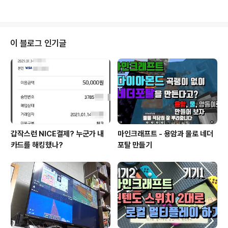
개를 6cm 길이로 채 썬다. 또 목이버섯 30g, 자루를 제거
한 표고버섯 3개를 얇게 채 썰고 대파 1대를 6cm 길 ..
이 블로그 인기글
갑작스런 NICE결제? 누군가 내
마인크래프트 - 용암과 물로 네더
카드를 해킹했나?
포탈 만들기