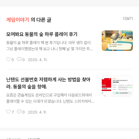
더보기
게임이야기
의 다른 글
모여봐요 동물의 숲 하루 플레이 후기
글 내용
동물의 숲 하루 플레이 해 본 후기입니다. 아무 생각 없이
그냥 플레이했었는데 해 보고 나니 첫째 날 몇 가지만 주의
하면 좀 더 효과적인 플레이가 가능합니다. 첫날은 온라인
0
0
2020. 4. 11.
플랜이 필요 없다 첫날은 친구들 섬에 놀러 간다거나 친구
들이 도와주러 올 수 없습니다. 비행기 타러 가면 아직 오픈
준비 중이라고 합니다. 선배 플레이어들에게 아이템들을
닌텐도 선불번호 저렴하게 사는 방법을 찾아
미리 얻어서 빠르게 진행하기는 어렵겠네요. 나무를 흔들
면 나뭇가지가 떨어진다 나무 앞에 서서 A를 누르면 나무
라. 동물의 숲을 향해.
글 내용
를 흔듭니다. 흔들다 보면 나뭇가지가 떨어집니다. 안 떨어
요즘은 콘솔게임도 온라인으로 구입해서 다운로드하여서
질 때도 있고 일정량이 떨어지고 나면 한동안은 잘 안 떨어
플레이할 수 있는 시대가 되었습니다. 닌텐도 스위치에서
지기도 합니다. 하지만 시간이 좀 지나고 다시 흔들면 또 떨
닌텐도 e숍에 접속한 모습입니다. 요즘 핫한 모여봐요 동
어집니다. 나뭇가지는 낚싯대나 잠자리체 등을 DIY 해서
7
0
2020. 4. 9.
물의 숲(Animal Crossing: New Horizons) 게임도 보
만들 때 필요한 재료로 유용하..
이네요. 가격은 64,800원입니다. 닌텐도 e숍 웹사이트에
서 구매할 수도 있지만 닌텐도 스위치의 닌텐도 e숍에서는
바로 구매는 안됩니다. 여기서는 선불 번호를 구입해서 충
전한 금액으로 구입할 수 있습니다. 아무래도 카드나 결제