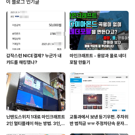
이 블로그 인기글
시스템 접근이 어려운 아이들은 선불 번호 카드를 구입해
서 충전해서 게임을 구입하는 경우가 많을 거 같습니다. 선
불 번호 카드는 마트에서 구입할 수도 있겠지만 닌텐도 웹
사이트에서도 구입 가능합니다. https://store.nintend
o.co.kr/..
갑작스런 NICE결제? 누군가 내
마인크래프트 - 용암과 물로 네더
카드를 해킹했나?
포탈 만들기
닌텐도스위치 1대로 마인크래프트
교통과에서 보낸 등기우편. 주차위
2인 멀티플레이 하는 방법. 3인, 4
반 범칙금 ㅠㅠ 주정차단속 문자알
인도 가능!
림 서비스 신청