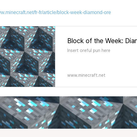
.minecraft.net/fr-fr/article/block-week-diamond-ore
Block of the Week: Di
Insert oreful pun here
www.minecraft.net