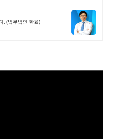
. (법무법인 한율)