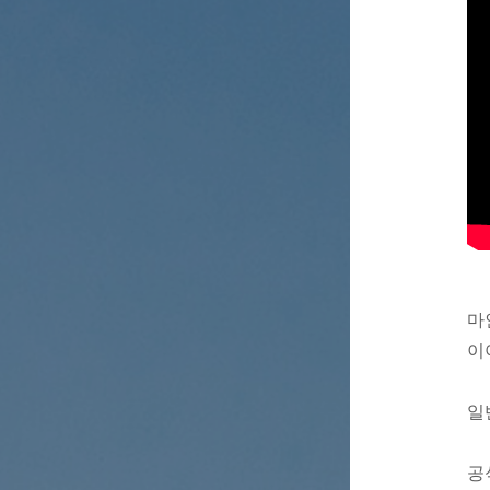
마
이
일
공