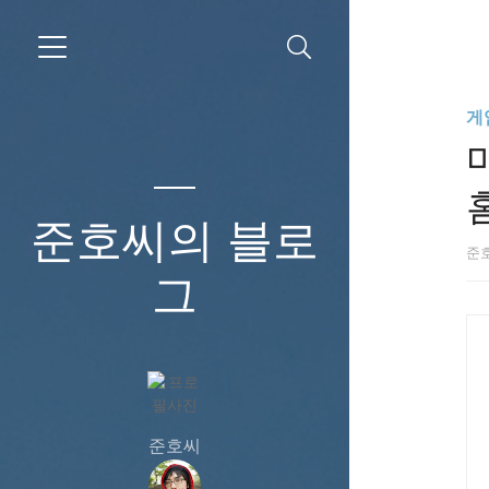
게
준호씨의 블로
준
그
준호씨