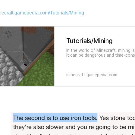
necraft.gamepedia.com/Tutorials/Mining
Tutorials/Mining
In the world of Minecraft, mining i
it can be dangerous and time-cons
provided by the community for per
layers 2 Preparing to mine
minecraft.gamepedia.com