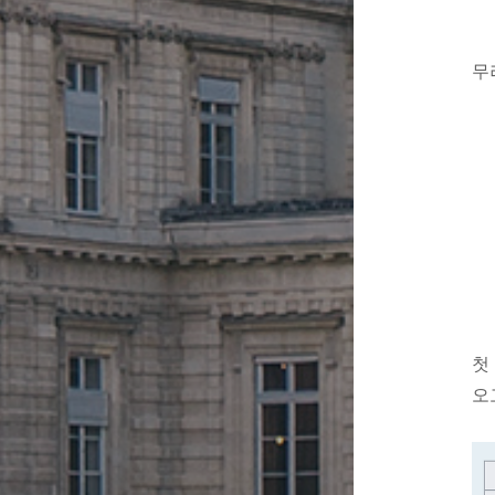
무
첫
오