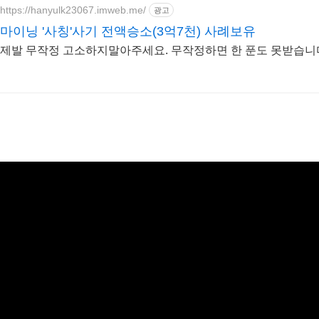
https://hanyulk23067.imweb.me/
광고
마이닝 '사칭'사기 전액승소(3억7천) 사례보유
제발 무작정 고소하지말아주세요. 무작정하면 한 푼도 못받습니다