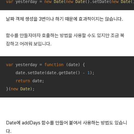
var
 yesterday = 
new
Date
(
new
Date
().setDate(
new
Date
(
날짜 객체 생성을 3번이나 하기 때문에 효과적이지는 않습니다.
함수를 만들자마자 호출하는 방법을 사용할 수도 있지만 조금 복
잡하고 어려워 보입니다.
var
 yesterday = 
function
 (
date
) 
{

    date.setDate(date.getDate() - 
1
);

return
 date;

}(
new
Date
);
Date에 addDays 함수를 만들어 붙여서 사용하는 방법도 있습니
다.