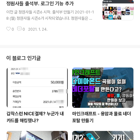
정원사들 출석부. 로그인 기능 추가
를 만들어 보았습니다. 수정한 내용은 다음 커밋 내역을 보
글 내용
면 알 수 있습니다. tools app 추가. admin 용 운영툴 · ju
이전 글 정원사들 시즌6 시작. 출석부 만들기 2021-01-1
nho85/garden6@747f3a9 login url 설정 login 시 r
8 (월) 정원사들 시즌6가 시작되었습니다. 정원사들은 간
edirect url을 tools로 지정 로그인 후 next 로 이동 하도
단히 말하면 github에 일일 커밋을 하는 모임이라고 보면
록 form 추가 github.com tools 앱 추가 기본적으로 d
0
0
2021. 1. 24.
됩니다. 커밋을 할 때마다 초록색 점들이 생기고 이것을 정
j..
원에 비유해서 junho85.pe.kr 어드민 기능을 추가하기
전 우선 로그인/로그아웃 기능을 추가하였습니다. 점프 투
장고 문서를 참고하였습니다. 위키독스 온라인 책을 제작
공유하는 플랫폼 서비스 wikidocs.net common/urls.
이 블로그 인기글
py에 login/logout url 추가 common/urls.py에 logi
n/logout url을 추가합니다. path('login/', auth_views.
LoginView.as_view(template_name='login..
갑작스런 NICE결제? 누군가 내
마인크래프트 - 용암과 물로 네더
카드를 해킹했나?
포탈 만들기