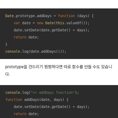
Date
.prototype.addDays = 
function
 (
days
) 
{

var
 date = 
new
Date
(
this
.valueOf());

    date.setDate(date.getDate() + days);

return
 date;

console
.log(date.addDays(
1
));
prototype을 건드리기 찜찜하다면 따로 함수를 만들 수도 있습니
다.
console
.log(
">> addDays function"
function
addDays
(
date, days
) 
{

    date.setDate(date.getDate() + days);

return
 date;
