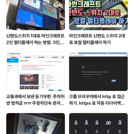
닌텐도스위치 1대로 마인크래프트
마인크래프트 닌텐도 스위치 2대
2인 멀티플레이 하는 방법. 3인, 4
로 로컬 멀티플레이 하기
인도 가능!
교통과에서 보낸 등기우편. 주차위
크롬 브라우저에서 http 로 접근
반 범칙금 ㅠㅠ 주정차단속 문자알
하기. https 로 자동 리다이렉트
림 서비스 신청
방지