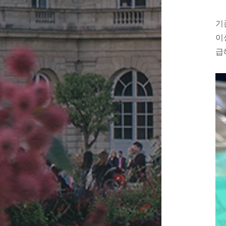
기
이
급