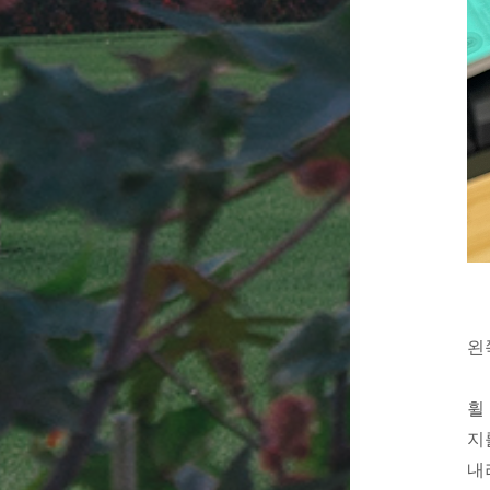
왼
휠
지
내