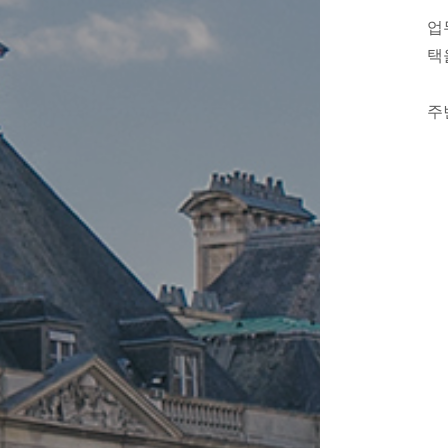
업
택
주