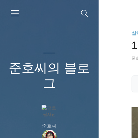
살
준
준호씨의 블로
그
준호씨