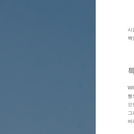
시
백
특
W
행
으
그
버