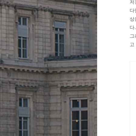
저
다
상
다.
그
고