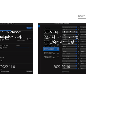
more
X - Microsoft
OSX - 마이크로소프트
toUpdate 끄기
넘버패드 도착. 커스텀
단축키패드 설정
2022.11.01
2022.09.16