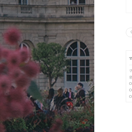
'
구
윈
O
O
O