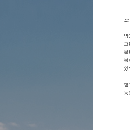
최
방
그
불
불
있
참
능