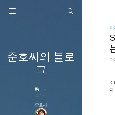
I
S
준호씨의 블로
준
그
주
다.
준호씨