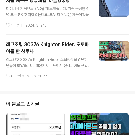
처음 해보는 양궁체험. 하늘양궁장
이성적으로 생각해 보면 우선은 무언가 생산적인 걸 먼저
글 내용
하는 것이 좋습니다. 단축키를 설정하는 것이 엄청나게 효
태어나서 처음으로 양궁을 해 보았습니다. 가족 구성원 4
율성을 높이는 것이라면 다른 문제이겠지만, 단축키가 없
명 모두 참여하여하였는데요. 모두 다 양궁은 처음이었습
더라도 글쓰기 버튼을 누르는 것은 그리 어려운 일이 아닙
니다. 예약을 하고 갔는데 4명 자리가 미리 세팅되어 있었
니다. 그러한 저의 습성에 대해 생각해 보기 위해 이 글을
1
1
2024. 3. 24.
습니다. 왼쪽 2개는 어른, 오른쪽 2개는 아이 자리였습니
써 보고 있습니다. 글을 쓰면서 제 생각을 정리하다 보면 무
다. 초보자 어른은 5m, 어린이는 4m 거리였습니다. 선생
엇이 중요한지에 대해 생각을 해보게..
님께서 친절하고 쉽게 잘 설명해 주셔서 한 명의 낙오자도
레고조립 30376 Knighton Rider. 오토바
없이 모두들 성공적으로 양궁 체험을 할 수 있었습니다. 둘
째가 초등학교 3학년으로 어려서 조금 걱정하셨던 것 같은
이를 탄 창투사
글 내용
데 둘째도 잘 해낼 수 있었습니다. 저는 제일 왼쪽 자리였는
레고번호 30376 Knighton Rider 조립영상을 간단히
데요. 잘한다고 하시면서 과녁을 1m 더 뒤로 옮겨 주었습
만들어 보았습니다. 예전에 이마트에서 전자피아노 구입
니다. 활에 달려있는 조준기도 6m에 맞게 조정해 주었습
후 증정품으로 받았던 레고를 조립해 보았습니다. 간단한
니다. 양궁 활에 대해 아는 게 거의 없었는데, 이번 체험을
0
0
2023. 11. 27.
건데 방향을 잘못 맞추는 등의 실수를 해서 생각보다 오래
통해 양궁 활에 대해 조금이..
걸렸네요.
이 블로그 인기글