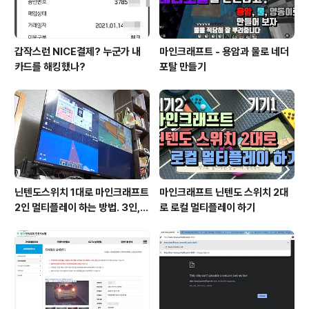
갑작스런 NICE결제? 누군가 내
마인크래프트 - 용암과 물로 네더
카드를 해킹했나?
포탈 만들기
닌텐도스위치 1대로 마인크래프트
마인크래프트 닌텐도 스위치 2대
2인 멀티플레이 하는 방법. 3인, 4
로 로컬 멀티플레이 하기
인도 가능!