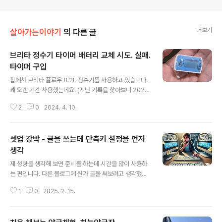
더보기
살아가는이야기
의 다른 글
브리타 정수기 타이머 배터리 교체 시도. 실패.
타이머 구입
글 내용
집에서 브리타 플로우 8.2L 정수기를 사용하고 있습니다.
꽤 오랜 기간 사용했는데요. (지난 기록을 찾아보니 2020.
05.21 이전으로 보임) 필터 교체 시기를 확인하는 용도로
2
0
2024. 4. 10.
사용하는 타이머가 고장 났습니다. 배터리가 다 되었을까
해서 CR1620 코인전지를 교체해 보기로 했습니다. 뚜껑
은 접착제로 붙어 있어서 펜치를 이용해서 겨우 뜯어 낼 수
셋업 강박 - 글을 쓰는데 단축키 설정을 먼저
있었습니다. 방수를 위함인지는 모르겠지만 배터리 교체가
어려운 점은 좀 아쉬웠습니다. 배터리를 교체했지만 타이
생각
글 내용
머는 살아나지 않았습니다. 다른 이유로 고장이 났거나 뚜
제 성향을 생각해 보면 준비를 하는데 시간을 많이 사용하
껑을 뜯어 내는 과정에서 충격이 가서 고장이 났을지도 모
는 편입니다. 다른 블로그에 뭔가 글을 써보려고 생각했는
르겠습니다. 그래서 어떻게 하나 싶어 검색해 보니 브리타
데 그 블로그에 "w" 키로 글쓰기 단축키를 설정했던가? 만
타이머를 알리에서 구입할 수 있다는 것을 알게 되었습니
1
0
2025. 2. 15.
약 설정하지 않았다면 그 설정을 먼저 해야겠다는 생각이
다. 알리 구매 링크: htt..
들었다는 것입니다. 사실 그러한 단축키를 설정하는 건 아
주 중요한 문제가 아닙니다. 나중에 해도 되는 문제입니다.