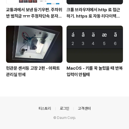
교통과에서 보낸 등기우편. 주차위
크롬 브라우저에서 http 로 접근
반 범칙금 ㅠㅠ 주정차단속 문자알
하기. https 로 자동 리다이렉트
림 서비스 신청
방지
현관문 센서등 고장 2편 - 아파트
MacOS - 키를 꾹 눌렀을 때 반복
관리실 만세
입력이 안될때
의안내
티스토리
로그인
고객센터
© Daum Corp.