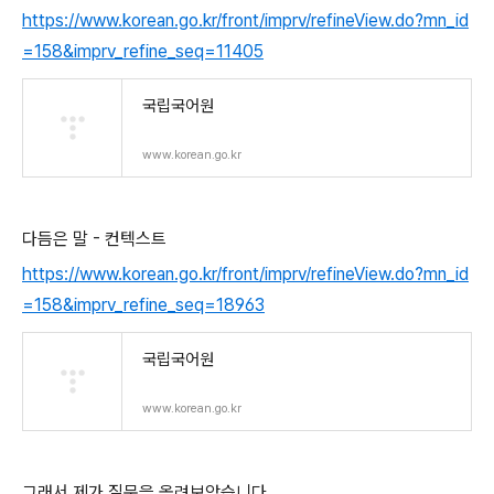
https://www.korean.go.kr/front/imprv/refineView.do?mn_id
=158&imprv_refine_seq=11405
국립국어원
www.korean.go.kr
다듬은 말 - 컨텍스트
https://www.korean.go.kr/front/imprv/refineView.do?mn_id
=158&imprv_refine_seq=18963
국립국어원
www.korean.go.kr
그래서 제가 질문을 올려보았습니다.